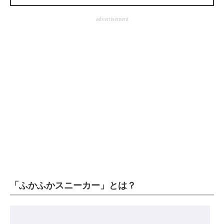
企業向けIT製品の総合サイト
advertisement
IT製品の技術・比較・事例
製造業のIT導入・活用を支援
モノづくり技術者専門サイト
エレクトロニクス専門サイト
電子設計の基本と応用
エネルギーの専門メディア
建設×テクノロジーの最前線
ちょっと気になるネットの話題
「ふかふかスニーカー」とは？