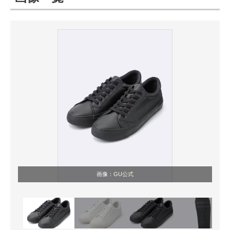
ITの今と未来を見通す
スマホと通信の最新トレンド
進化するPCとデバイスの未来
好きが集まる 比べて選べる
ビジネスと働き方のヒント
AI活用のいまが分かる
企業ITのトレンドを詳説
画像：
GU公式
経営リーダーのコミュニティ
マーケ×ITの今がよく分かる
ITエンジニア向け専門サイト