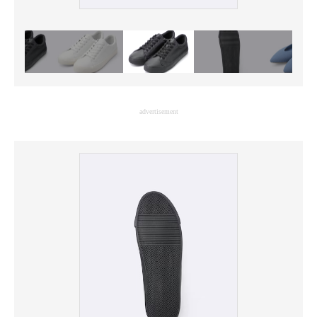
advertisement