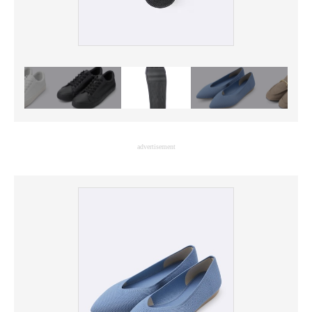
advertisement