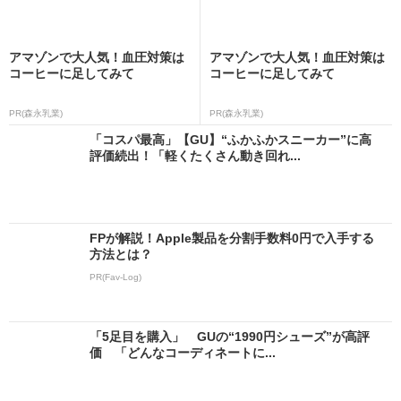
アマゾンで大人気！血圧対策は
アマゾンで大人気！血圧対策は
コーヒーに足してみて
コーヒーに足してみて
PR(森永乳業)
PR(森永乳業)
「コスパ最高」【GU】“ふかふかスニーカー”に高
評価続出！「軽くたくさん動き回れ...
FPが解説！Apple製品を分割手数料0円で入手する
方法とは？
PR(Fav-Log)
「5足目を購入」 GUの“1990円シューズ”が高評
価 「どんなコーディネートに...