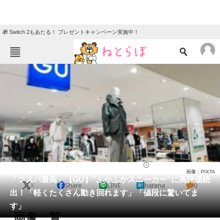
🎁 Switch 2もあたる！ プレゼントキャンペーン実施中！
ねとらぼメニュー
TOP
ニュース
エンタメ
クイズ
グルメ
地域
住まい
教育・育児
動物
リサーチ
シューズ
2025/05/23 20:30（公開）
画像：PIXTA
会員記事
「コスパ最高」【GU】“ふかふかスニーカー”に高評価続
X
Share
LINE
hatena
0
出！「軽くたくさん動き回れます」「値段に驚いてま
メディア
す」
画像一覧
注目記事を集めた総合ページ