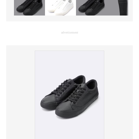
advertisement