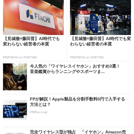
【見城徹×藤田晋】AI時代でも
【見城徹×藤田晋】AI時代でも変
変わらない経営者の本質
わらない経営者の本質
PR(FINCHI on GOETHE)
PR(FINCHI on GOETHE)
今人気の「ワイヤレスイヤホン」おすすめ3選！
音楽鑑賞からランニングやスポーツま...
FPが解説！Apple製品を分割手数料0円で入手する
方法とは？
PR(Fav-Log)
完全ワイヤレス型が独占 「イヤホン」Amazon売