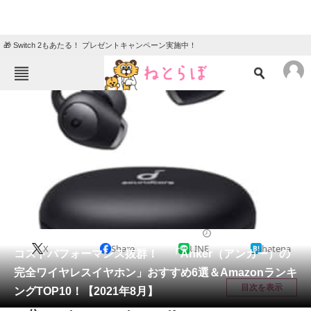
🎁 Switch 2もあたる！ プレゼントキャンペーン実施中！
ねとらぼメニュー
TOP
ニュース
エンタメ
クイズ
グルメ
地域
住まい
教育・育児
動物
リサーチ
家電・PC・カメラ
2021/08/29 17:40（公開）
X
Share
LINE
hatena
会員記事
コストパフォーマンス抜群！ 「Anker（アンカー）の
完全ワイヤレスイヤホン」おすすめ6選＆Amazonランキ
メディア
目次を表示
ングTOP10！【2021年8月】
注目記事を集めた総合ページ