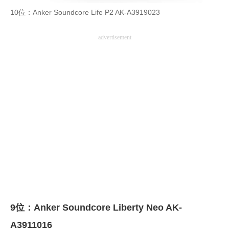
10位：Anker Soundcore Life P2 ‎AK-A3919023
企業向けIT製品の総合サイト
IT製品の技術・比較・事例
advertisement
製造業のIT導入・活用を支援
モノづくり技術者専門サイト
エレクトロニクス専門サイト
電子設計の基本と応用
エネルギーの専門メディア
建設×テクノロジーの最前線
ちょっと気になるネットの話題
9位：Anker Soundcore Liberty Neo AK-
A3911016