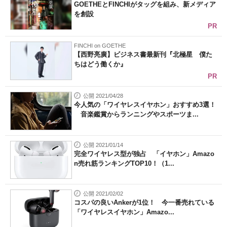
GOETHEとFINCHIがタッグを組み、新メディア
を創設
PR
FINCHI on GOETHE
【西野亮廣】ビジネス書最新刊『北極星 僕た
ちはどう働くか』
PR
公開 2021/04/28
今人気の「ワイヤレスイヤホン」おすすめ3選！
音楽鑑賞からランニングやスポーツま...
公開 2021/01/14
完全ワイヤレス型が独占 「イヤホン」Amazo
n売れ筋ランキングTOP10！（1...
公開 2021/02/02
コスパの良いAnkerが1位！ 今一番売れている
「ワイヤレスイヤホン」Amazo...