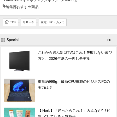
Amazon
イヤホン
ランキング（Ranking）
編集部おすすめ商品
TOP
リサーチ
家電・PC・カメラ
>
>
Special
- PR -
これから選ぶ新型TVはこれ！失敗しない選び
方と、2026年夏の一押しモデル
重量約999g、最新CPU搭載のビジネスPCの
実力は？
【iHerb】「迷ったらこれ！」みんなが"リピ
買い"している人気商品