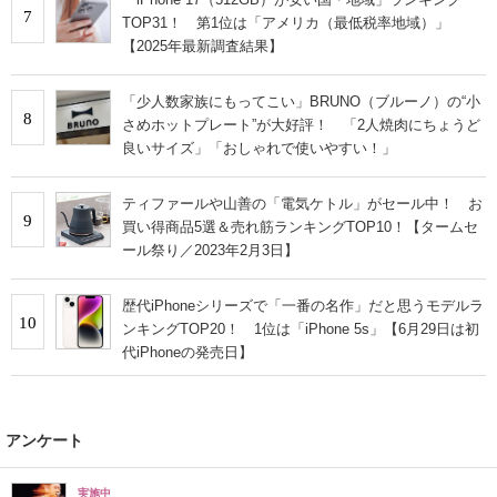
7
TOP31！ 第1位は「アメリカ（最低税率地域）」
【2025年最新調査結果】
「少人数家族にもってこい」BRUNO（ブルーノ）の“小
8
さめホットプレート”が大好評！ 「2人焼肉にちょうど
良いサイズ」「おしゃれで使いやすい！」
ティファールや山善の「電気ケトル」がセール中！ お
9
買い得商品5選＆売れ筋ランキングTOP10！【タームセ
ール祭り／2023年2月3日】
歴代iPhoneシリーズで「一番の名作」だと思うモデルラ
10
ンキングTOP20！ 1位は「iPhone 5s」【6月29日は初
代iPhoneの発売日】
アンケート
実施中