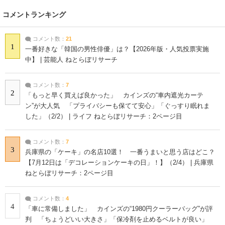
コメントランキング
コメント数：
21
1
一番好きな「韓国の男性俳優」は？【2026年版・人気投票実施
中】 | 芸能人 ねとらぼリサーチ
コメント数：
7
2
「もっと早く買えば良かった」 カインズの“車内遮光カーテ
ン”が大人気 「プライバシーも保てて安心」「ぐっすり眠れま
した」（2/2） | ライフ ねとらぼリサーチ：2ページ目
コメント数：
7
3
兵庫県の「ケーキ」の名店10選！ 一番うまいと思う店はどこ？
【7月12日は「デコレーションケーキの日」！】（2/4） | 兵庫県
ねとらぼリサーチ：2ページ目
コメント数：
4
4
「車に常備しました」 カインズの“1980円クーラーバッグ”が評
判 「ちょうどいい大きさ」「保冷剤を止めるベルトが良い」