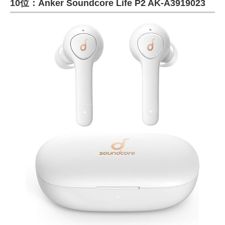
10位：Anker Soundcore Life P2 ‎AK-A3919023
ITの今と未来を見通す
スマホと通信の最新トレンド
進化するPCとデバイスの未来
好きが集まる 比べて選べる
ビジネスと働き方のヒント
AI活用のいまが分かる
企業ITのトレンドを詳説
経営リーダーのコミュニティ
マーケ×ITの今がよく分かる
ITエンジニア向け専門サイト