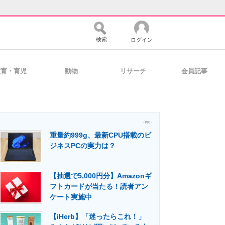
検索
ログイン
教育・育児
動物
リサーチ
会員記事
バイスの未来
好きが集まる 比べて選べる
- PR -
重量約999g、最新CPU搭載のビ
コミュニティ
マーケ×ITの今がよく分かる
ジネスPCの実力は？
【抽選で5,000円分】Amazonギ
・活用を支援
フトカードが当たる！読者アン
ケート実施中
【iHerb】「迷ったらこれ！」