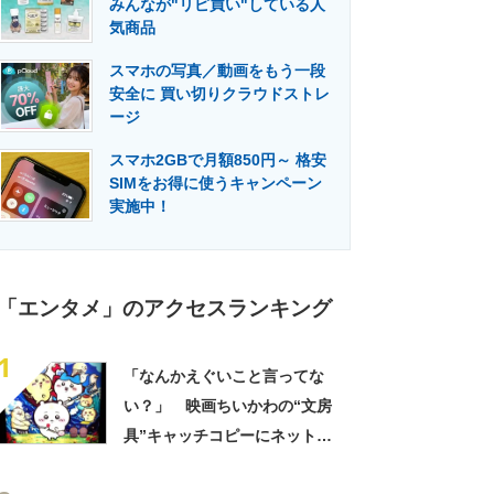
みんなが"リピ買い"している人
門メディア
建設×テクノロジーの最前線
気商品
スマホの写真／動画をもう一段
安全に 買い切りクラウドストレ
ージ
スマホ2GBで月額850円～ 格安
SIMをお得に使うキャンペーン
実施中！
「エンタメ」のアクセスランキング
1
「なんかえぐいこと言ってな
い？」 映画ちいかわの“文房
具”キャッチコピーにネット騒
然 「どこに置いてきた