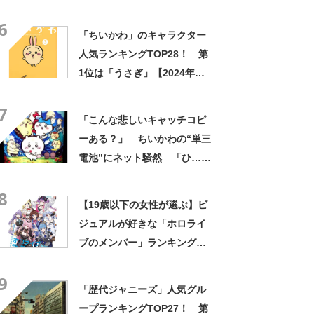
TOP25！ 第1位は「ときの
6
そら」【2025年1月8日時点】
「ちいかわ」のキャラクター
人気ランキングTOP28！ 第
1位は「うさぎ」【2024年最
新投票結果】
7
「こんな悲しいキャッチコピ
ーある？」 ちいかわの“単三
電池”にネット騒然 「ひ…人
の心ない……」「闇の深いグ
8
ッズで震える」「いやあああ
【19歳以下の女性が選ぶ】ビ
あああああああ」
ジュアルが好きな「ホロライ
ブのメンバー」ランキング
TOP24！ 第1位は「星街す
9
いせい」【2025年1月22日時
「歴代ジャニーズ」人気グル
点】
ープランキングTOP27！ 第