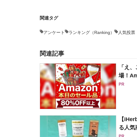
関連タグ
アンケート
ランキング（Ranking）
人気投票
関連記事
「え、
場！Am
PR
【iH
る人気
PR