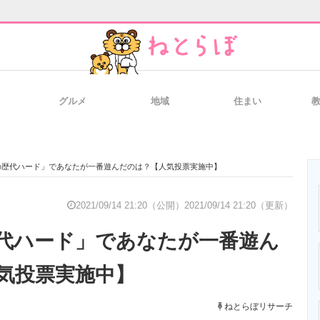
グルメ
地域
住まい
と未来を見通す
スマホと通信の最新トレンド
進化するPCとデ
の歴代ハード」であなたが一番遊んだのは？【人気投票実施中】
のいまが分かる
企業ITのトレンドを詳説
経営リーダーの
2021/09/14 21:20（公開）
2021/09/14 21:20（更新）
代ハード」であなたが一番遊ん
T製品の総合サイト
IT製品の技術・比較・事例
製造業のIT導入
気投票実施中】
ねとらぼリサーチ