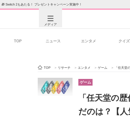
🎁 Switch 2もあたる！ プレゼントキャンペーン実施中！
メディア
TOP
ニュース
エンタメ
クイズ
注目記事を集めた総合ページ
ITの今
TOP
>
リサーチ
>
エンタメ
>
ゲーム
>
「任天堂
ビジネスと働き方のヒント
AI活用
ゲーム
「任天堂の歴
ITエンジニア向け専門サイト
企業向けI
だのは？【人