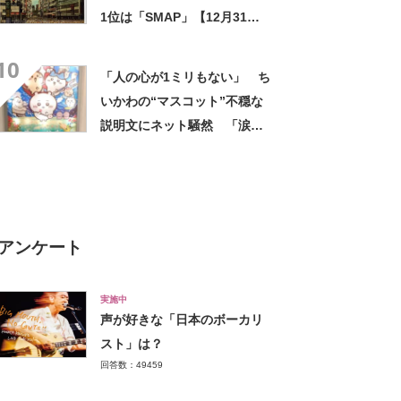
1位は「SMAP」【12月31日
はSMAPが解散した日】
10
「人の心が1ミリもない」 ち
いかわの“マスコット”不穏な
説明文にネット騒然 「涙し
か出ない」「HPが0になるわ
こんなん」「地獄か？」
アンケート
実施中
声が好きな「日本のボーカリ
スト」は？
回答数：49459