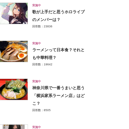
実施中
歌が上手だと思うホロライブ
のメンバーは？
回答数：23836
実施中
ラーメンって日本食？それと
も中華料理？
回答数：19642
実施中
神奈川県で一番うまいと思う
「横浜家系ラーメン店」はど
こ？
回答数：8505
実施中