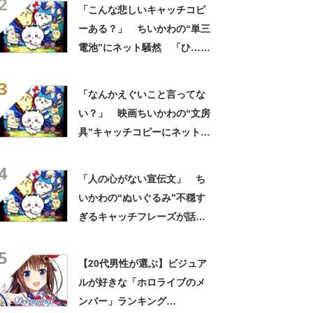
2
の？！心ッ！！」「怖い怖い
「こんな悲しいキャッチコピ
怖い怖い怖い怖い怖い」
ーある？」 ちいかわの“単三
電池”にネット騒然 「ひ…人
の心ない……」「闇の深いグ
3
ッズで震える」「いやあああ
「なんかえぐいこと言ってな
あああああああ」
い？」 映画ちいかわの“文房
具”キャッチコピーにネット騒
然 「どこに置いてきた
4
の？！心ッ！！」「怖い怖い
「人の心がない宣伝文」 ち
怖い怖い怖い怖い怖い」
いかわの“ぬいぐるみ”不穏す
ぎるキャッチフレーズが話
題 「なんかとんでもないこ
5
と言ってない！？」「もう包
【20代男性が選ぶ】ビジュア
み隠さなくなってきたな」
ルが好きな「ホロライブのメ
ンバー」ランキング