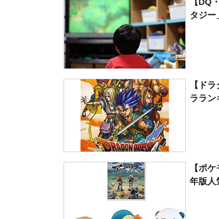
【DQ
タジー」
【ドラ
ラランキ
【ポケ
年版人