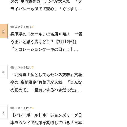
ズの“車内遮光カーテン”が大人気 「プ
ライバシーも保てて安心」「ぐっすり眠
れました」（2/2） | ライフ ねとらぼリ
サーチ：2ページ目
コメント数：
7
3
兵庫県の「ケーキ」の名店10選！ 一番
うまいと思う店はどこ？【7月12日は
「デコレーションケーキの日」！】
（2/4） | 兵庫県 ねとらぼリサーチ：2ペ
ージ目
コメント数：
5
4
「北海道土産としてもセンス抜群」六花
亭の“店舗限定”お菓子が人気 「こんな
の初めて」「箱買いするべきだった」
（1/2） | 北海道 ねとらぼリサーチ
コメント数：
3
5
【バレーボール】ネーションズリーグ日
本ラウンドで活躍を期待している「日本