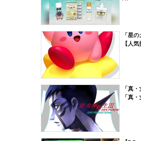
「星の
【人気
「真・
「真・女