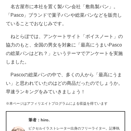
名古屋市に本社を置く製パン会社「敷島製パン」。
ITの今と未来を見通す
「Pasco」ブランドで菓子パンや総菜パンなどを販売し
ていることでおなじみです。
スマホと通信の最新トレンド
ねとらぼでは、アンケートサイト「ボイスノート」の
進化するPCとデバイスの未来
協力のもと、全国の男女を対象に「最高にうまいPasco
好きが集まる 比べて選べる
の総菜パンはどれ？」というテーマでアンケートを実施
しました。
ビジネスと働き方のヒント
Pascoの総菜パンの中で、多くの人から「最高にうま
AI活用のいまが分かる
い」と思われていたのはどの商品だったのでしょうか。
企業ITのトレンドを詳説
早速ランキングをみていきましょう！
経営リーダーのコミュニティ
※本ページはアフィリエイトプログラムによる収益を得ています
マーケ×ITの今がよく分かる
筆者：hiro.
ITエンジニア向け専門サイト
ピクセルイラストレーター出身のフリーライター。記事執