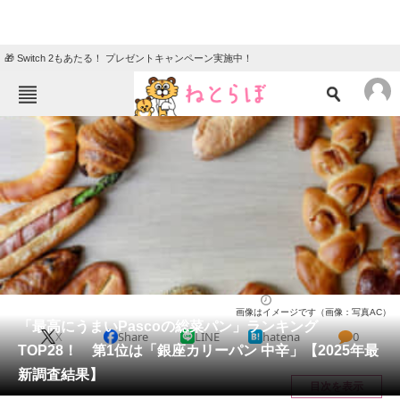
🎁 Switch 2もあたる！ プレゼントキャンペーン実施中！
ねとらぼメニュー
TOP
ニュース
エンタメ
クイズ
グルメ
地域
住まい
教育・育児
動物
リサーチ
パン（ベーカリー）
2025/06/01 08:30（公開）
画像はイメージです（画像：写真AC）
会員記事
「最高にうまいPascoの総菜パン」ランキング
X
Share
LINE
hatena
0
TOP28！ 第1位は「銀座カリーパン 中辛」【2025年最
メディア
新調査結果】
目次を表示
注目記事を集めた総合ページ