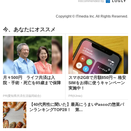
Recommended by
Copyright © ITmedia Inc. All Rights Reserved.
今、あなたにオススメ
月々500円 ライフ共済は入
スマホ2GBで月額850円～ 格安
院・手術・死亡を85歳まで保障
SIMをお得に使うキャンペーン
実施中！
PR(愛知県共済生活協同組合)
PR(IIJmio)
【40代男性に聞いた】最高にうまいPascoの惣菜パ
ンランキングTOP28！ 第...