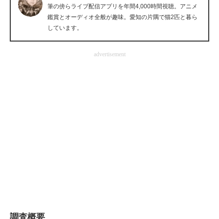
筆の傍らライブ配信アプリを年間4,000時間視聴。アニメ
企業向けIT製品の総合サイト
鑑賞とオーディオ全般が趣味。愛知の片隅で猫2匹と暮ら
しています。
IT製品の技術・比較・事例
製造業のIT導入・活用を支援
advertisement
モノづくり技術者専門サイト
エレクトロニクス専門サイト
電子設計の基本と応用
エネルギーの専門メディア
建設×テクノロジーの最前線
ちょっと気になるネットの話題
調査概要