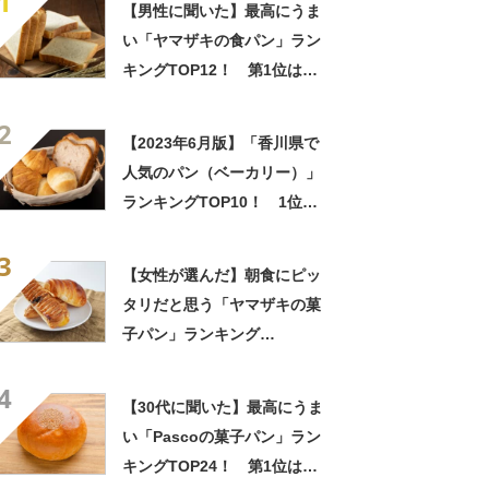
1
【男性に聞いた】最高にうま
い「ヤマザキの食パン」ラン
キングTOP12！ 第1位は
「ロイヤルブレッド」【2026
2
年最新調査結果】
【2023年6月版】「香川県で
人気のパン（ベーカリー）」
ランキングTOP10！ 1位は
「フラッグ」
3
【女性が選んだ】朝食にピッ
タリだと思う「ヤマザキの菓
子パン」ランキング
TOP30！ 第1位は「ランチ
4
パック」【2024年最新調査結
【30代に聞いた】最高にうま
果】
い「Pascoの菓子パン」ラン
キングTOP24！ 第1位は