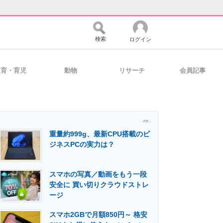
検索
ログイン
教育・育児
動物
リサーチ
会員記事
バイスの未来
好きが集まる 比べて選べる
- PR -
重量約999g、最新CPU搭載のビ
コミュニティ
マーケ×ITの今がよく分かる
ジネスPCの実力は？
スマホの写真／動画をもう一段
・活用を支援
安全に 買い切りクラウドストレ
ージ
スマホ2GBで月額850円～ 格安