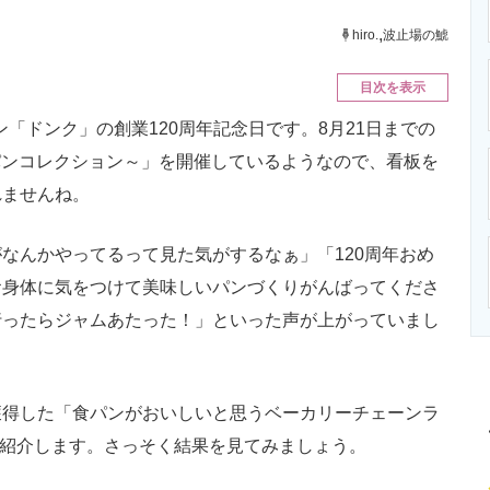
ニクス専門サイト
電子設計の基本と応用
エネルギーの専
,
hiro.
波止場の鯱
目次を表示
ン「ドンク」の創業120周年記念日です。8月21日までの
銘パンコレクション～」を開催しているようなので、看板を
れませんね。
んかやってるって見た気がするなぁ」「120周年おめ
お身体に気をつけて美味しいパンづくりがんばってくださ
行ったらジャムあたった！」といった声が上がっていまし
得した「食パンがおいしいと思うベーカリーチェーンラ
）を紹介します。さっそく結果を見てみましょう。