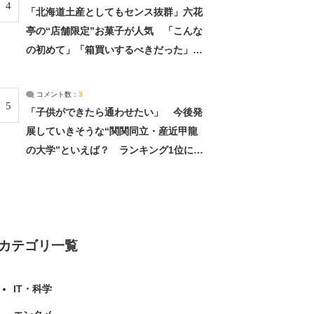
4
「北海道土産としてもセンス抜群」六花
亭の“店舗限定”お菓子が人気 「こんな
の初めて」「箱買いするべきだった」
（1/2） | 北海道 ねとらぼリサーチ
コメント数：
3
5
「子供ができたら通わせたい」 今後発
展していきそうな“関関同立・産近甲龍
の大学”といえば？ ランキング1位に学
生の声「学問の街のように多様に学べ
る」「就職や進学の実績も高い」 | 大学
ねとらぼリサーチ
カテゴリ一覧
IT・科学