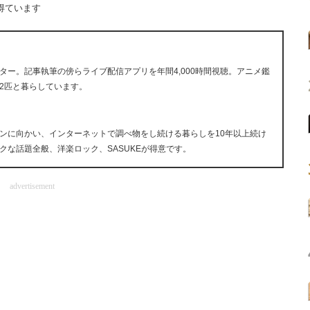
得ています
ー。記事執筆の傍らライブ配信アプリを年間4,000時間視聴。アニメ鑑
2匹と暮らしています。
ンに向かい、インターネットで調べ物をし続ける暮らしを10年以上続け
クな話題全般、洋楽ロック、SASUKEが得意です。
advertisement