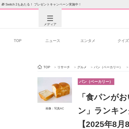
🎁 Switch 2もあたる！ プレゼントキャンペーン実施中！
メディア
TOP
ニュース
エンタメ
クイズ
注目記事を集めた総合ページ
ITの今
TOP
>
リサーチ
>
グルメ
>
パン（ベーカリー）
>
ビジネスと働き方のヒント
AI活用
パン（ベーカリー）
「食パンがお
ITエンジニア向け専門サイト
企業向けI
ン」ランキン
画像：写真AC
【2025年8