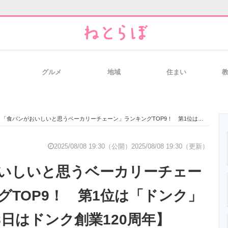
グルメ
地域
住まい
と未来を見通す
スマホと通信の最新トレンド
進化するPCとデ
「食パンがおいしいと思うベーカリーチェーン」ランキングTOP9！ 第1位は「ドンク」【2025年8月8日はドンク創業120周年】
のいまが分かる
企業ITのトレンドを詳説
経営リーダーの
2025/08/08 19:30（公開）
2025/08/08 19:30（更新）
いしいと思うベーカリーチェー
T製品の総合サイト
IT製品の技術・比較・事例
製造業のIT導入
グTOP9！ 第1位は「ドンク」
月8日はドンク創業120周年】