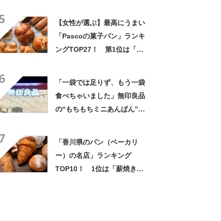
「あん＆ホイップドーナツ」
5
【2024年最新調査結果】
【女性が選ぶ】最高にうまい
「Pascoの菓子パン」ランキ
ングTOP27！ 第1位は「た
っぷりホイップあんぱん」
6
【2026年最新調査結果】
「一袋では足りず、もう一袋
食べちゃいました」無印良品
の“もちもちミニあんぱん”が
好評 「あんこも甘すぎず」
7
「リピ買い決定です」
「香川県のパン（ベーカリ
ー）の名店」ランキング
TOP10！ 1位は「薪焼きパ
ン 小麦堂」【2022年9月版】