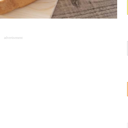
advertisement