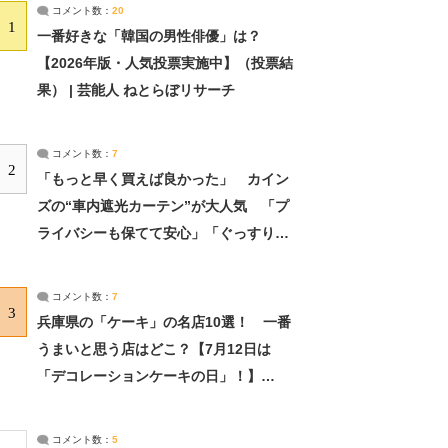
コメント数：
20
1
一番好きな「韓国の男性俳優」は？
【2026年版・人気投票実施中】（投票結
果） | 芸能人 ねとらぼリサーチ
コメント数：
7
2
「もっと早く買えば良かった」 カイン
ズの“車内遮光カーテン”が大人気 「プ
ライバシーも保てて安心」「ぐっすり眠
れました」（2/2） | ライフ ねとらぼリ
サーチ：2ページ目
コメント数：
7
3
兵庫県の「ケーキ」の名店10選！ 一番
うまいと思う店はどこ？【7月12日は
「デコレーションケーキの日」！】
（2/4） | 兵庫県 ねとらぼリサーチ：2ペ
ージ目
コメント数：
5