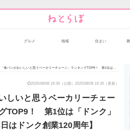
グルメ
地域
住まい
と未来を見通す
スマホと通信の最新トレンド
進化するPCとデ
「食パンがおいしいと思うベーカリーチェーン」ランキングTOP9！ 第1位は「ドンク」【2025年8月8日はドンク創業120周年】
のいまが分かる
企業ITのトレンドを詳説
経営リーダーの
2025/08/08 19:30（公開）
2025/08/08 19:30（更新）
いしいと思うベーカリーチェー
T製品の総合サイト
IT製品の技術・比較・事例
製造業のIT導入
グTOP9！ 第1位は「ドンク」
月8日はドンク創業120周年】