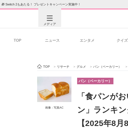
🎁 Switch 2もあたる！ プレゼントキャンペーン実施中！
メディア
TOP
ニュース
エンタメ
クイズ
注目記事を集めた総合ページ
ITの今
TOP
>
リサーチ
>
グルメ
>
パン（ベーカリー）
>
ビジネスと働き方のヒント
AI活用
パン（ベーカリー）
「食パンがお
ITエンジニア向け専門サイト
企業向けI
ン」ランキン
画像：写真AC
【2025年8