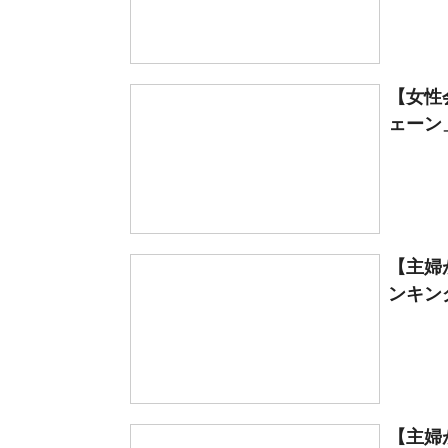
【女性
ェーン」
【主婦
ンキング
【主婦