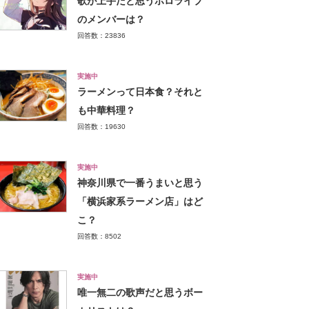
歌が上手だと思うホロライブ
のメンバーは？
回答数：23836
実施中
ラーメンって日本食？それと
も中華料理？
回答数：19630
実施中
神奈川県で一番うまいと思う
「横浜家系ラーメン店」はど
こ？
回答数：8502
実施中
唯一無二の歌声だと思うボー