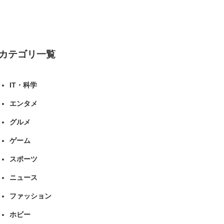
る」「就職や進学の実績も高い」 | 大学
ねとらぼリサーチ
カテゴリ一覧
IT・科学
エンタメ
グルメ
ゲーム
スポーツ
ニュース
ファッション
ホビー