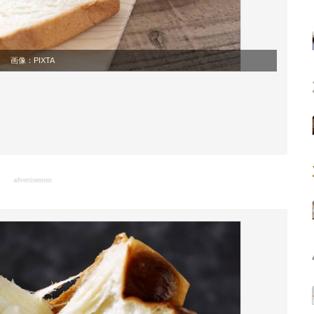
画像：PIXTA
advertisement