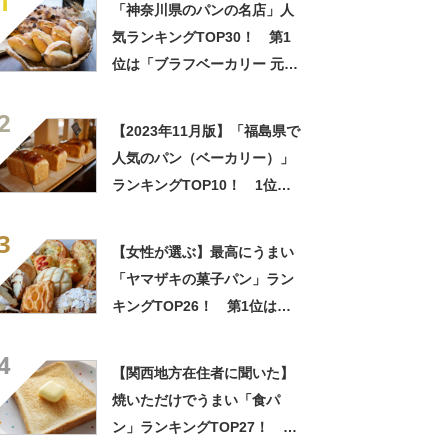
1
「神奈川県のパンの名店」人
気ランキングTOP30！ 第1
位は「ブラフベーカリー 元町
本店」【食べログ パン 百名店
2
2022】
【2023年11月版】「福島県で
人気のパン（ベーカリー）」
ランキングTOP10！ 1位は
「Panfeel SHUN」
3
【女性が選ぶ】最高にうまい
「ヤマザキの菓子パン」ラン
キングTOP26！ 第1位は
「ランチパック」【2024年最
4
新調査結果】
【関西地方在住者に聞いた】
焼いただけでうまい「食パ
ン」ランキングTOP27！ 第