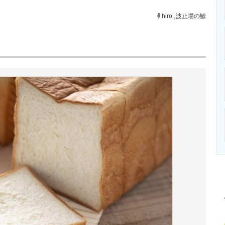
ニクス専門サイト
電子設計の基本と応用
エネルギーの専
,
hiro.
波止場の鯱