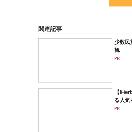
関連記事
少数民
観
PR
【iH
る人気
PR