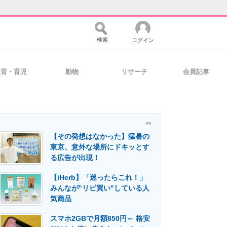
検索
ログイン
教育・育児
動物
リサーチ
会員記事
バイスの未来
好きが集まる 比べて選べる
- PR -
【その発想はなかった】猛暑の
コミュニティ
マーケ×ITの今がよく分かる
東京、意外な場所にドキッとす
る広告が出現！
【iHerb】「迷ったらこれ！」
・活用を支援
みんなが"リピ買い"している人
気商品
スマホ2GBで月額850円～ 格安