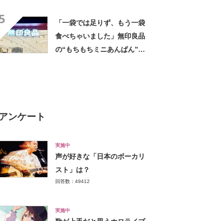
1位は「ダブルソフト（山崎製
5
パン）」【2024年最新調査結
「一袋では足りず、もう一袋
果】
食べちゃいました」無印良品
の“もちもちミニあんぱん”が
好評 「あんこも甘すぎず」
「リピ買い決定です」
アンケート
実施中
声が好きな「日本のボーカリ
スト」は？
回答数：49412
実施中