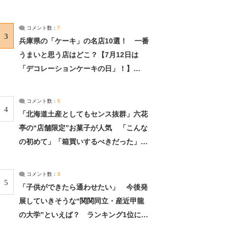
れました」（2/2） | ライフ ねとらぼリ
サーチ：2ページ目
コメント数：
7
3
兵庫県の「ケーキ」の名店10選！ 一番
うまいと思う店はどこ？【7月12日は
「デコレーションケーキの日」！】
（2/4） | 兵庫県 ねとらぼリサーチ：2ペ
ージ目
コメント数：
5
4
「北海道土産としてもセンス抜群」六花
亭の“店舗限定”お菓子が人気 「こんな
の初めて」「箱買いするべきだった」
（1/2） | 北海道 ねとらぼリサーチ
コメント数：
3
5
「子供ができたら通わせたい」 今後発
展していきそうな“関関同立・産近甲龍
の大学”といえば？ ランキング1位に学
生の声「学問の街のように多様に学べ