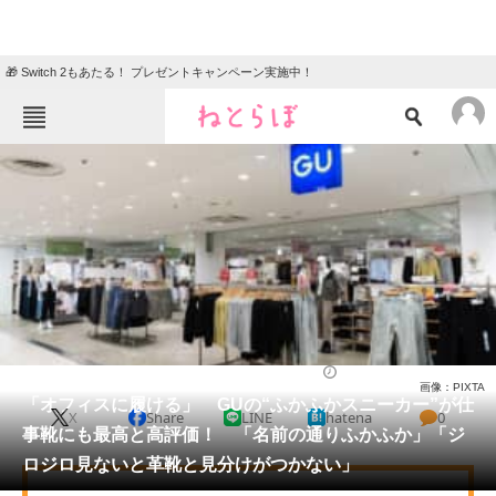
🎁 Switch 2もあたる！ プレゼントキャンペーン実施中！
ねとらぼメニュー
TOP
ニュース
エンタメ
クイズ
グルメ
地域
住まい
教育・育児
動物
リサーチ
ファッション
2025/05/30 13:00（公開）
画像：PIXTA
会員記事
「オフィスに履ける」 GUの“ふかふかスニーカー”が仕
X
Share
LINE
hatena
0
事靴にも最高と高評価！ 「名前の通りふかふか」「ジ
メディア
ロジロ見ないと革靴と見分けがつかない」
注目記事を集めた総合ページ