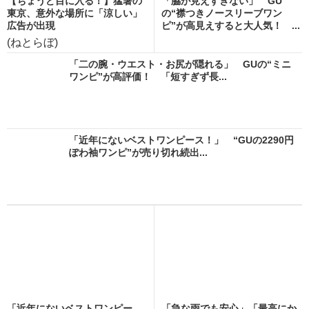
【ちょうど目に入る！】猛暑の
「脇が見えすぎない」 GU
東京、意外な場所に「涼しい」
の“襟つきノースリーブワン
広告が出現
ピ”が高見えすると大人気！ ...
(ねとらぼ)
「二の腕・ウエスト・お尻が隠れる」 GUの“ミニ
ワンピ”が高評価！ 「短すぎず長...
「近年にないベストワンピース！」 “GUの2290円
ぽわ袖ワンピ”が売り切れ続出...
「近年にないベストワンピー
「急な雨でも安心」「最高にか