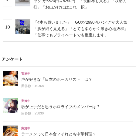
ッグ”が6820円→5290円 「長財布も入る」「収納力
◎」「お出かけにはこれ一択」
「4本も買いました」 GUの“2990円パンツ”が大人気
10
「脚が細く見える」「とても柔らかく履き心地抜群」
「仕事でもプライベートでも重宝します」
アンケート
実施中
声が好きな「日本のボーカリスト」は？
回答数：49368
実施中
歌が上手だと思うホロライブのメンバーは？
回答数：23830
実施中
ラーメンって日本食？それとも中華料理？