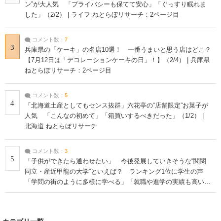
ン”が大人気 「プライバシーも保てて安心」「ぐっすり眠れま
した」（2/2） | ライフ ねとらぼリサーチ：2ページ目
コメント数：
7
3
兵庫県の「ケーキ」の名店10選！ 一番うまいと思う店はどこ？
【7月12日は「デコレーションケーキの日」！】（2/4） | 兵庫県
ねとらぼリサーチ：2ページ目
コメント数：
5
4
「北海道土産としてもセンス抜群」六花亭の“店舗限定”お菓子が
人気 「こんなの初めて」「箱買いするべきだった」（1/2） |
北海道 ねとらぼリサーチ
コメント数：
3
5
「子供ができたら通わせたい」 今後発展していきそうな“関関
同立・産近甲龍の大学”といえば？ ランキング1位に学生の声
「学問の街のように多様に学べる」「就職や進学の実績も高い」
| 大学 ねとらぼリサーチ