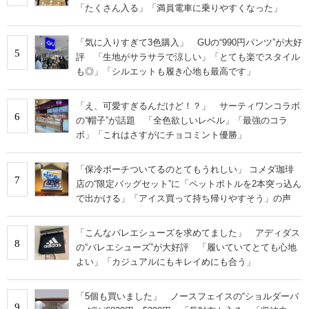
「たくさん入る」「満員電車に乗りやすくなった」
「気に入りすぎて3色購入」 GUの“990円パンツ”が大好
5
評 「生地がサラサラで涼しい」「とても楽でスタイル
も◎」「シルエットも履き心地も最高です」
「え、可愛すぎるんだけど！？」 サーティワンコラボ
6
の“帽子”が話題 「全色欲しいレベル」「最強のコラ
ボ」「これはさすがにチョコミント優勝」
「保冷ポーチついてるのとてもうれしい」 コメダ珈琲
7
店の“限定バッグセット”に「ペットボトルを2本突っ込ん
で出かける」「アイス買って持ち帰りやすそう」の声
「こんなバレエシューズを求めてました」 アディダス
8
の“バレエシューズ”が大好評 「履いていてとても心地
よい」「カジュアルにもキレイめにも合う」
「5個も買いました」 ノースフェイスの“ショルダーバ
9