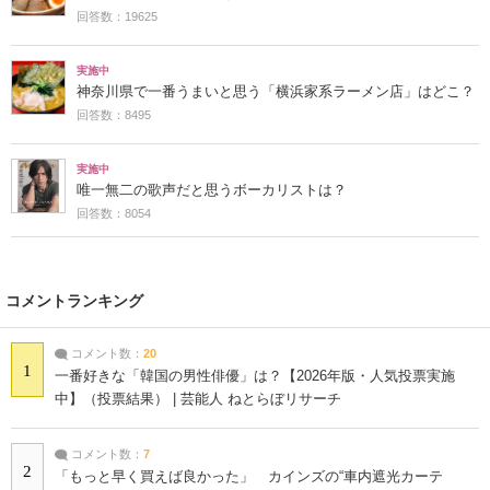
回答数：19625
実施中
神奈川県で一番うまいと思う「横浜家系ラーメン店」はどこ？
回答数：8495
実施中
唯一無二の歌声だと思うボーカリストは？
回答数：8054
コメントランキング
コメント数：
20
1
一番好きな「韓国の男性俳優」は？【2026年版・人気投票実施
中】（投票結果） | 芸能人 ねとらぼリサーチ
コメント数：
7
2
「もっと早く買えば良かった」 カインズの“車内遮光カーテ