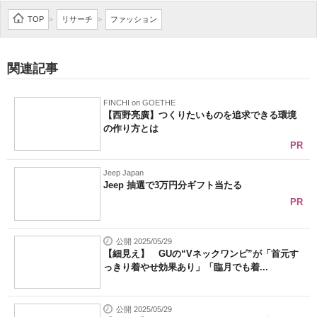
企業向けIT製品の総合サイト
TOP
リサーチ
ファッション
>
>
IT製品の技術・比較・事例
関連記事
製造業のIT導入・活用を支援
FINCHI on GOETHE
モノづくり技術者専門サイト
【西野亮廣】つくりたいものを追求できる環境
の作り方とは
エレクトロニクス専門サイト
PR
電子設計の基本と応用
Jeep Japan
Jeep 抽選で3万円分ギフト当たる
エネルギーの専門メディア
PR
建設×テクノロジーの最前線
公開 2025/05/29
【細見え】 GUの“Vネックワンピ”が「首元す
ちょっと気になるネットの話題
っきり着やせ効果あり」「臨月でも着...
公開 2025/05/29