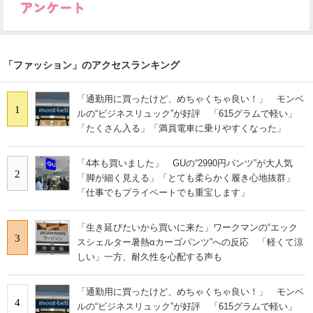
「ファッション」のアクセスランキング
「通勤用に買ったけど、めちゃくちゃ良い！」 モンベ
1
ルの“ビジネスリュック”が好評 「615グラムで軽い」
「たくさん入る」「満員電車に乗りやすくなった」
「4本も買いました」 GUの“2990円パンツ”が大人気
2
「脚が細く見える」「とても柔らかく履き心地抜群」
「仕事でもプライベートでも重宝します」
「生き延びたいから買いに来た」ワークマンの“エック
3
スシェルター暑熱αカーゴパンツ”への反応 「軽くて涼
しい」一方、耐久性を心配する声も
「通勤用に買ったけど、めちゃくちゃ良い！」 モンベ
4
ルの“ビジネスリュック”が好評 「615グラムで軽い」