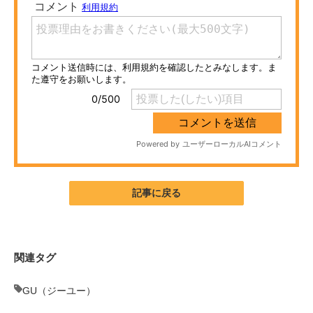
ITの今と未来を見通す
スマホと通信の最新トレンド
進化するPCとデバイスの未来
好きが集まる 比べて選べる
ビジネスと働き方のヒント
AI活用のいまが分かる
記事に戻る
企業ITのトレンドを詳説
経営リーダーのコミュニティ
関連タグ
マーケ×ITの今がよく分かる
GU（ジーユー）
ITエンジニア向け専門サイト