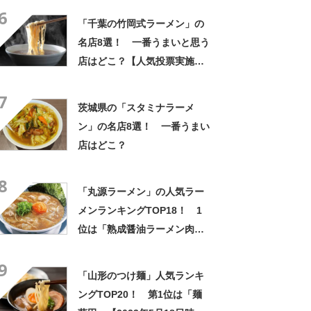
6
【2024年11月8日時点】
「千葉の竹岡式ラーメン」の
名店8選！ 一番うまいと思う
店はどこ？【人気投票実施
中】
7
茨城県の「スタミナラーメ
ン」の名店8選！ 一番うまい
店はどこ？
8
「丸源ラーメン」の人気ラー
メンランキングTOP18！ 1
位は「熟成醤油ラーメン肉そ
ば」【2023年最新調査結果】
9
「山形のつけ麺」人気ランキ
ングTOP20！ 第1位は「麺