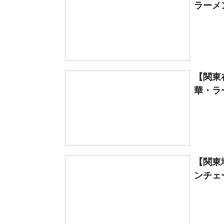
ラーメ
【関東
華・ラ
【関東
ンチェー