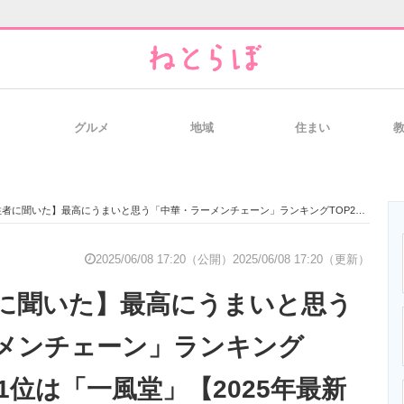
グルメ
地域
住まい
と未来を見通す
スマホと通信の最新トレンド
進化するPCとデ
聞いた】最高にうまいと思う「中華・ラーメンチェーン」ランキングTOP26！ 第1位は「一風堂」【2025年最新調査結果】
のいまが分かる
企業ITのトレンドを詳説
経営リーダーの
2025/06/08 17:20（公開）
2025/06/08 17:20（更新）
に聞いた】最高にうまいと思う
T製品の総合サイト
IT製品の技術・比較・事例
製造業のIT導入
メンチェーン」ランキング
第1位は「一風堂」【2025年最新