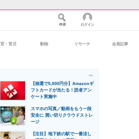
検索
ログイン
教育・育児
動物
リサーチ
会員記事
バイスの未来
好きが集まる 比べて選べる
- PR -
【抽選で5,000円分】Amazonギ
コミュニティ
マーケ×ITの今がよく分かる
フトカードが当たる！読者アン
ケート実施中
スマホの写真／動画をもう一段
・活用を支援
安全に 買い切りクラウドストレ
ージ
【注目】地下鉄の駅で一番涼し