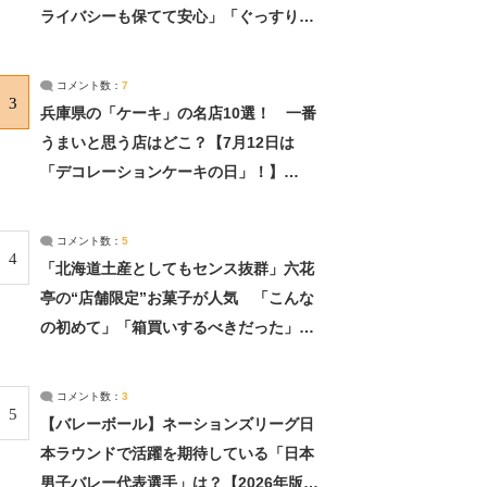
ライバシーも保てて安心」「ぐっすり眠
れました」（2/2） | ライフ ねとらぼリ
サーチ：2ページ目
コメント数：
7
3
兵庫県の「ケーキ」の名店10選！ 一番
うまいと思う店はどこ？【7月12日は
「デコレーションケーキの日」！】
（2/4） | 兵庫県 ねとらぼリサーチ：2ペ
ージ目
コメント数：
5
4
「北海道土産としてもセンス抜群」六花
亭の“店舗限定”お菓子が人気 「こんな
の初めて」「箱買いするべきだった」
（1/2） | 北海道 ねとらぼリサーチ
コメント数：
3
5
【バレーボール】ネーションズリーグ日
本ラウンドで活躍を期待している「日本
男子バレー代表選手」は？【2026年版・