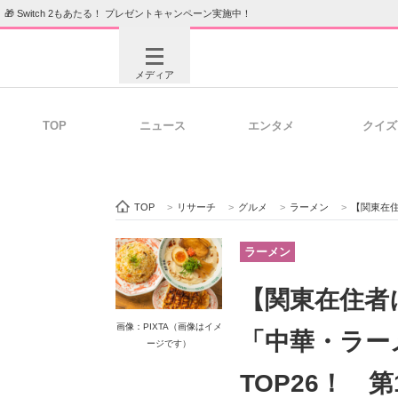
🎁 Switch 2もあたる！ プレゼントキャンペーン実施中！
メディア
TOP
ニュース
エンタメ
クイズ
注目記事を集めた総合ページ
ITの今
TOP
>
リサーチ
>
グルメ
>
ラーメン
>
【関東在住者に
ビジネスと働き方のヒント
AI活用
ラーメン
【関東在住者
ITエンジニア向け専門サイト
企業向けI
画像：PIXTA（画像はイメ
「中華・ラー
ージです）
TOP26！ 