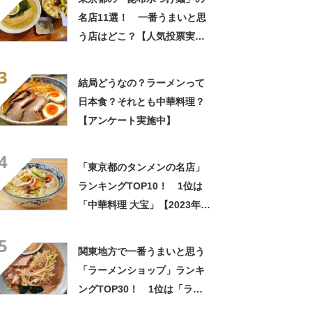
名店11選！ 一番うまいと思
う店はどこ？【人気投票実施
中】
3
結局どうなの？ラーメンって
日本食？それとも中華料理？
【アンケート実施中】
4
「東京都のタンメンの名店」
ランキングTOP10！ 1位は
「中華料理 大宝」【2023年9
月16日時点／SARAH】
5
関東地方で一番うまいと思う
「ラーメンショップ」ランキ
ングTOP30！ 1位は「ラー
メンショップ 牛久結束店」