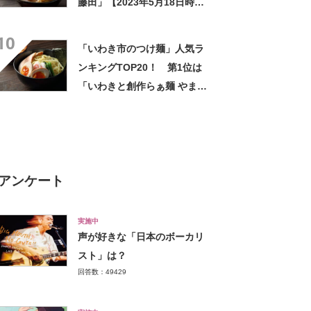
藤田」【2023年5月18日時点
の評価／ラーメンデータベー
10
ス】
「いわき市のつけ麺」人気ラ
ンキングTOP20！ 第1位は
「いわきと創作らぁ麺 やま
鳶」【2023年5月31日時点の
評価／ラーメンデータベー
ス】
アンケート
実施中
声が好きな「日本のボーカリ
スト」は？
回答数：49429