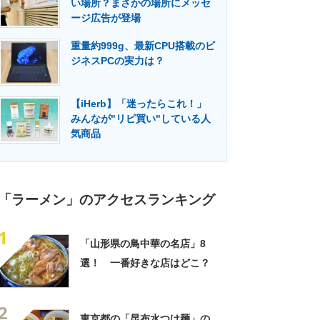
い場所？まさかの場所にメッセ
門メディア
建設×テクノロジーの最前線
ージ広告が登場
重量約999g、最新CPU搭載のビ
ジネスPCの実力は？
【iHerb】「迷ったらこれ！」
みんなが"リピ買い"している人
気商品
「ラーメン」のアクセスランキング
1
「山形県の鳥中華の名店」8
選！ 一番好きな店はどこ？
2
東京都の「昆布水つけ麺」の