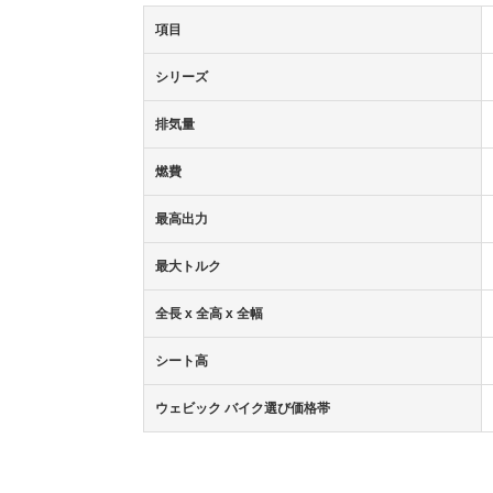
項目
シリーズ
排気量
燃費
最高出力
最大トルク
全長 x 全高 x 全幅
シート高
ウェビック バイク選び価格帯