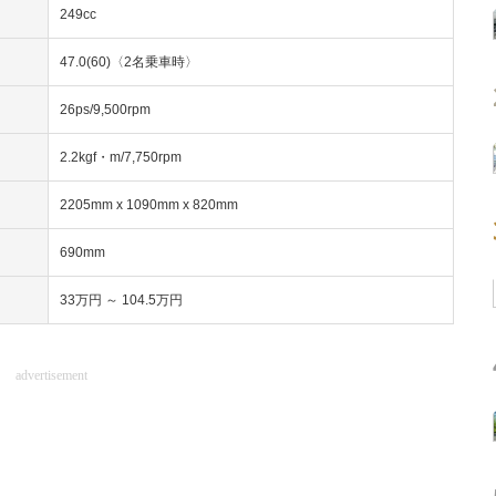
249cc
47.0(60)〈2名乗車時〉
26ps/9,500rpm
2.2kgf・m/7,750rpm
2205mm x 1090mm x 820mm
690mm
33万円 ～ 104.5万円
advertisement