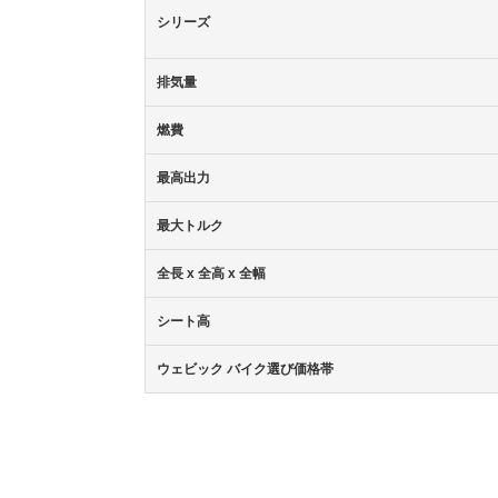
シリーズ
排気量
燃費
最高出力
最大トルク
全長 x 全高 x 全幅
シート高
ウェビック バイク選び価格帯