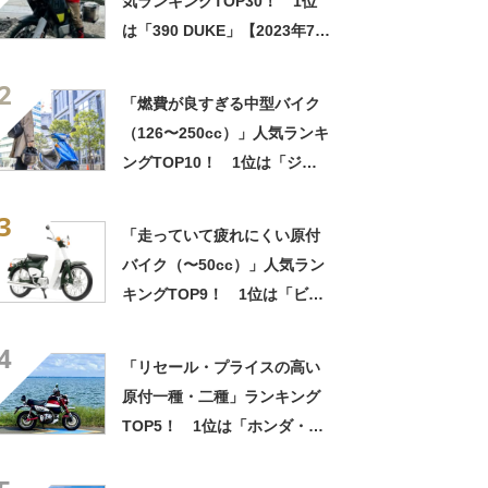
気ランキングTOP30！ 1位
は「390 DUKE」【2023年7月
18日時点／ウェビック調べ】
2
「燃費が良すぎる中型バイク
（126〜250cc）」人気ランキ
ングTOP10！ 1位は「ジク
サー 150」【2023年6月28日
3
時点／ウェビック調べ】
「走っていて疲れにくい原付
バイク（〜50cc）」人気ラン
キングTOP9！ 1位は「ビー
ノ/ヤマハ」【2023年7月10日
4
時点／ウェビック調べ】
「リセール・プライスの高い
原付一種・二種」ランキング
TOP5！ 1位は「ホンダ・ダ
ックス125」【2023年最新調
査結果】