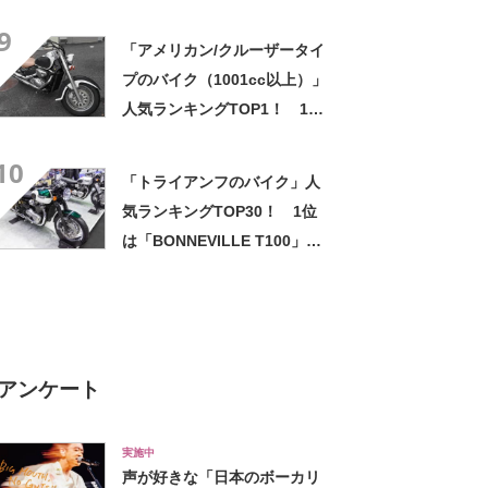
ン400」【2023年6月26日時
9
点／ウェビック調べ】
「アメリカン/クルーザータイ
プのバイク（1001cc以上）」
人気ランキングTOP1！ 1位
は「XL1200X SPORTSTER
10
FortyEight/ハーレーダビッド
「トライアンフのバイク」人
ソン」【2023年6月26日時点
気ランキングTOP30！ 1位
／ウェビック調べ】
は「BONNEVILLE T100」
【2023年7月5日時点／ウェビ
ック調べ】
アンケート
実施中
声が好きな「日本のボーカリ