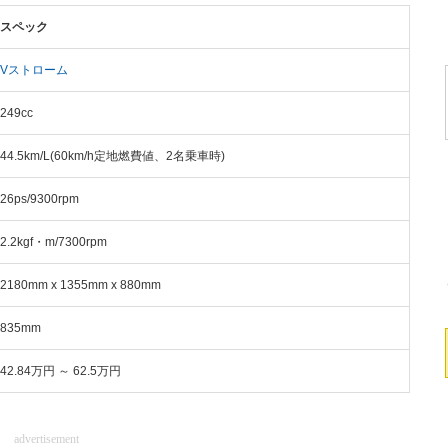
スペック
Vストローム
249cc
44.5km/L(60km/h定地燃費値、2名乗車時)
26ps/9300rpm
2.2kgf・m/7300rpm
2180mm x 1355mm x 880mm
835mm
42.84万円 ～ 62.5万円
advertisement