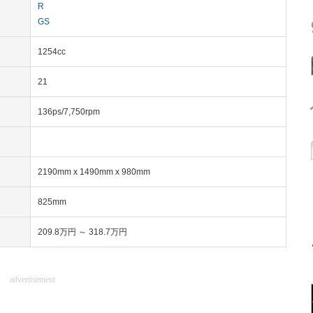
R
GS
1254cc
21
136ps/7,750rpm
2190mm x 1490mm x 980mm
825mm
209.8万円 ～ 318.7万円
advertisement