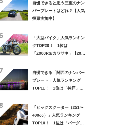
5
自慢できると思う三重のナン
バープレートはどれ？【人気
投票実施中】
6
「大型バイク」人気ランキン
グTOP20！ 1位は
「Z900RS/カワサキ」【2023
年5月31日時点／ウェビック
7
調べ】
自慢できる「関西のナンバー
プレート」人気ランキング
TOP11！ 1位は「神戸」！
【2023年最新投票結果】
8
「ビッグスクーター（251〜
400cc）」人気ランキング
TOP10！ 1位は「バーグマ