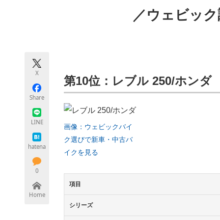
モノづくり技術者専門サイト
エレクトロ
／ウェビック
ちょっと気になるネットの話題
X
第10位：レブル 250/ホンダ
Share
LINE
画像：ウェビックバイ
ク選びで新車・中古バ
hatena
イクを見る
0
項目
Home
シリーズ