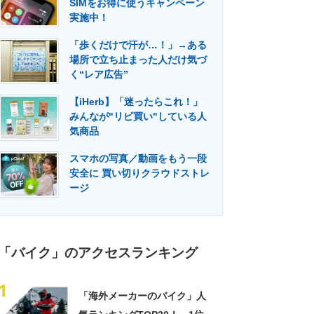
SIMをお得に使うキャンペーン
門メディア
建設×テクノロジーの最前線
実施中！
「歩くだけで汗が…！」→ある
場所で立ち止まった人だけ気づ
く“レア広告”
【iHerb】「迷ったらこれ！」
みんなが"リピ買い"している人
気商品
スマホの写真／動画をもう一段
安全に 買い切りクラウドストレ
ージ
「バイク」のアクセスランキング
1
「海外メーカーのバイク」人