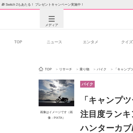
🎁 Switch 2もあたる！ プレゼントキャンペーン実施中！
メディア
TOP
ニュース
エンタメ
クイズ
注目記事を集めた総合ページ
ITの今
TOP
>
リサーチ
>
乗り物
>
バイク
>
「キャンプツーリング
ビジネスと働き方のヒント
AI活用
バイク
「キャンプツ
ITエンジニア向け専門サイト
企業向けI
注目度ランキン
画像はイメージです（画
像：PIXTA）
ハンターカブ/