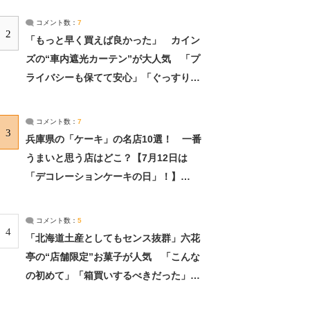
コメント数：
7
2
「もっと早く買えば良かった」 カイン
ズの“車内遮光カーテン”が大人気 「プ
ライバシーも保てて安心」「ぐっすり眠
れました」（2/2） | ライフ ねとらぼリ
サーチ：2ページ目
コメント数：
7
3
兵庫県の「ケーキ」の名店10選！ 一番
うまいと思う店はどこ？【7月12日は
「デコレーションケーキの日」！】
（2/4） | 兵庫県 ねとらぼリサーチ：2ペ
ージ目
コメント数：
5
4
「北海道土産としてもセンス抜群」六花
亭の“店舗限定”お菓子が人気 「こんな
の初めて」「箱買いするべきだった」
（1/2） | 北海道 ねとらぼリサーチ