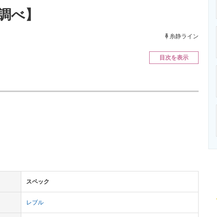
ニクス専門サイト
電子設計の基本と応用
エネルギーの専
調べ】
糸静ライン
目次を表示
スペック
レブル