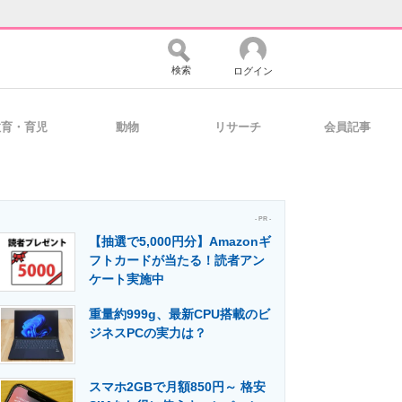
検索
ログイン
教育・育児
動物
リサーチ
会員記事
バイスの未来
好きが集まる 比べて選べる
- PR -
【抽選で5,000円分】Amazonギ
コミュニティ
マーケ×ITの今がよく分かる
フトカードが当たる！読者アン
ケート実施中
重量約999g、最新CPU搭載のビ
・活用を支援
ジネスPCの実力は？
スマホ2GBで月額850円～ 格安