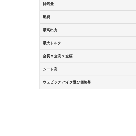
排気量
燃費
最高出力
最大トルク
全長 x 全高 x 全幅
シート高
ウェビック バイク選び価格帯