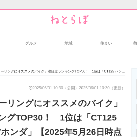
グルメ
地域
住まい
と未来を見通す
スマホと通信の最新トレンド
進化するPCとデ
にオススメのバイク」注目度ランキングTOP30！ 1位は「CT125 ハンターカブ/ホンダ」【2025年5月26日時点／ウェビック調べ】
のいまが分かる
企業ITのトレンドを詳説
経営リーダーの
2025/06/01 10:30（公開）
2025/06/01 10:30（更新）
ーリングにオススメのバイク」
T製品の総合サイト
IT製品の技術・比較・事例
製造業のIT導入
グTOP30！ 1位は「CT125
ホンダ」【2025年5月26日時点