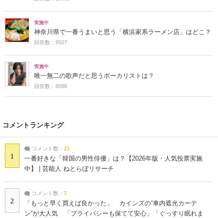
実施中
神奈川県で一番うまいと思う「横浜家系ラーメン店」はどこ？
回答数：8507
実施中
唯一無二の歌声だと思うボーカリストは？
回答数：8098
コメントランキング
コメント数：
21
1
一番好きな「韓国の男性俳優」は？【2026年版・人気投票実施
中】 | 芸能人 ねとらぼリサーチ
コメント数：
7
2
「もっと早く買えば良かった」 カインズの“車内遮光カーテ
ン”が大人気 「プライバシーも保てて安心」「ぐっすり眠れま