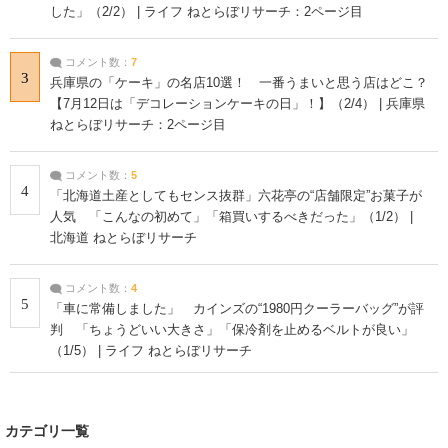
した」（2/2） | ライフ ねとらぼリサーチ：2ページ目
コメント数：
7
3
兵庫県の「ケーキ」の名店10選！ 一番うまいと思う店はどこ？
【7月12日は「デコレーションケーキの日」！】（2/4） | 兵庫県
ねとらぼリサーチ：2ページ目
コメント数：
5
4
「北海道土産としてもセンス抜群」六花亭の“店舗限定”お菓子が
人気 「こんなの初めて」「箱買いするべきだった」（1/2） |
北海道 ねとらぼリサーチ
コメント数：
4
5
「車に常備しました」 カインズの“1980円クーラーバッグ”が評
判 「ちょうどいい大きさ」「保冷剤を止めるベルトが良い」
（1/5） | ライフ ねとらぼリサーチ
カテゴリ一覧