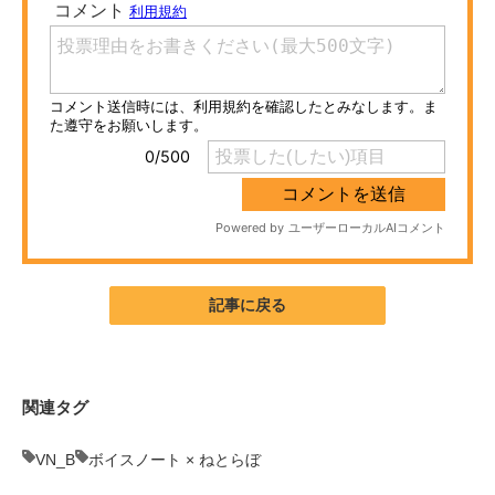
ITの今と未来を見通す
スマホと通信の最新トレンド
進化するPCとデバイスの未来
好きが集まる 比べて選べる
ビジネスと働き方のヒント
AI活用のいまが分かる
記事に戻る
企業ITのトレンドを詳説
経営リーダーのコミュニティ
関連タグ
マーケ×ITの今がよく分かる
VN_B
ボイスノート × ねとらぼ
ITエンジニア向け専門サイト