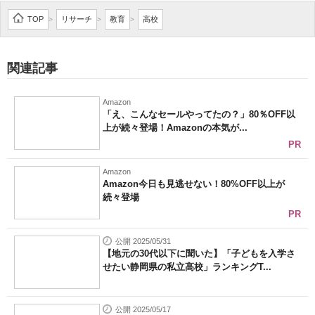
企業向けIT製品の総合サイト
TOP
リサーチ
教育
高校
>
>
>
IT製品の技術・比較・事例
関連記事
製造業のIT導入・活用を支援
Amazon
モノづくり技術者専門サイト
「え、こんなセールやってたの？」80％OFF以
上が続々登場！Amazonの本気が...
エレクトロニクス専門サイト
PR
電子設計の基本と応用
Amazon
Amazon今日も見逃せない！80%OFF以上が
続々登場
エネルギーの専門メディア
PR
建設×テクノロジーの最前線
公開 2025/05/31
【地元の30代以下に聞いた】「子どもを入学さ
ちょっと気になるネットの話題
せたい静岡県の私立高校」ランキングT...
公開 2025/05/17