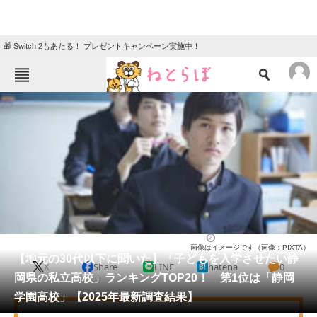
🎁 Switch 2もあたる！ プレゼントキャンペーン実施中！
ねとらぼメニュー
TOP
ニュース
エンタメ
クイズ
グルメ
地域
住まい
教育・育児
動物
リサーチ
高校
2025/05/31 10:40（公開）
画像はイメージです（画像：PIXTA）
会員記事
【地元の30代以下に聞いた】「子どもを入学させたい静
X
Share
LINE
hatena
0
岡県の私立高校」ランキングTOP20！ 第1位は「静岡
メディア
学園高校」【2025年最新調査結果】
注目記事を集めた総合ページ