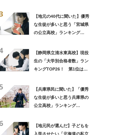
TOP19！ 第1位は「立命館
3
高校」【2025年最新調査結
【地元の40代に聞いた】優秀
果】
な生徒が多いと思う「宮城県
の公立高校」ランキング
TOP18！ 第1位は「仙台第
4
一高校」【2025年最新調査結
【静岡県立清水東高校】現役
果】
生の「大学別合格者数」ラン
キングTOP26！ 第1位は
「常葉大学」【2024年度入
5
試】
【兵庫県民に聞いた】「優秀
な生徒が多いと思う兵庫県の
公立高校」ランキング
TOP17！ 第1位は「神戸高
6
校」【2025年最新調査結果】
【地元民が選んだ】子どもを
入学させたい「北海道の私立