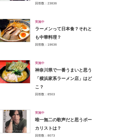
回答数：23836
実施中
ラーメンって日本食？それと
も中華料理？
回答数：19636
実施中
神奈川県で一番うまいと思う
「横浜家系ラーメン店」はど
こ？
回答数：8503
実施中
唯一無二の歌声だと思うボー
カリストは？
回答数：8073