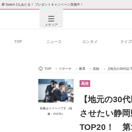
🎁 Switch 2もあたる！ プレゼントキャンペーン実施中！
メディア
TOP
ニュース
エンタメ
クイズ
注目記事を集めた総合ページ
ITの今
TOP
>
リサーチ
>
教育
>
高校
>
【地元の30代以下に聞い
ビジネスと働き方のヒント
AI活用
高校
【地元の30
ITエンジニア向け専門サイト
企業向けI
画像はイメージです（画
させたい静岡
像：PIXTA）
TOP20！ 