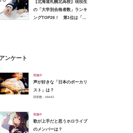
【北海道札幌北高校】現役生
の「大学別合格者数」ランキ
ングTOP26！ 第1位は「北
海道大学」【2024年度入試】
アンケート
実施中
声が好きな「日本のボーカリ
スト」は？
回答数：49443
実施中
歌が上手だと思うホロライブ
のメンバーは？