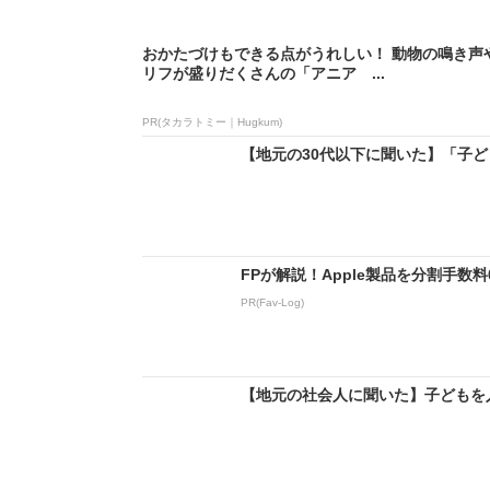
おかたづけもできる点がうれしい！ 動物の鳴き声
リフが盛りだくさんの「アニア ...
PR(タカラトミー｜Hugkum)
【地元の30代以下に聞いた】「子ど
FPが解説！Apple製品を分割手数
PR(Fav-Log)
【地元の社会人に聞いた】子どもを入