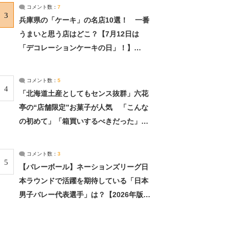
サーチ：2ページ目
コメント数：
7
3
兵庫県の「ケーキ」の名店10選！ 一番
うまいと思う店はどこ？【7月12日は
「デコレーションケーキの日」！】
（2/4） | 兵庫県 ねとらぼリサーチ：2ペ
ージ目
コメント数：
5
4
「北海道土産としてもセンス抜群」六花
亭の“店舗限定”お菓子が人気 「こんな
の初めて」「箱買いするべきだった」
（1/2） | 北海道 ねとらぼリサーチ
コメント数：
3
5
【バレーボール】ネーションズリーグ日
本ラウンドで活躍を期待している「日本
男子バレー代表選手」は？【2026年版・
人気投票実施中】（投票結果） | スポー
ツ ねとらぼリサーチ