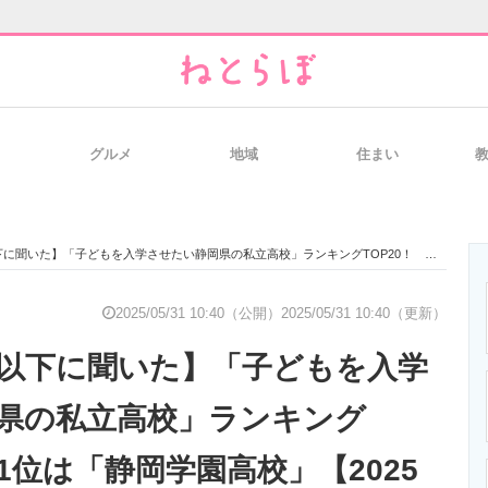
グルメ
地域
住まい
と未来を見通す
スマホと通信の最新トレンド
進化するPCとデ
た】「子どもを入学させたい静岡県の私立高校」ランキングTOP20！ 第1位は「静岡学園高校」【2025年最新調査結果】
のいまが分かる
企業ITのトレンドを詳説
経営リーダーの
2025/05/31 10:40（公開）
2025/05/31 10:40（更新）
代以下に聞いた】「子どもを入学
T製品の総合サイト
IT製品の技術・比較・事例
製造業のIT導入
県の私立高校」ランキング
第1位は「静岡学園高校」【2025