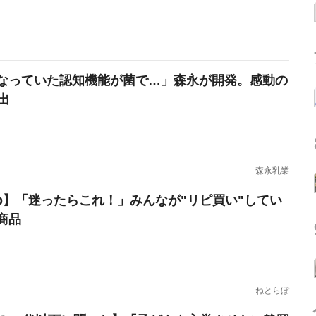
なっていた認知機能が菌で…」森永が開発。感動の
出
森永乳業
erb】「迷ったらこれ！」みんなが"リピ買い"してい
商品
ねとらぼ