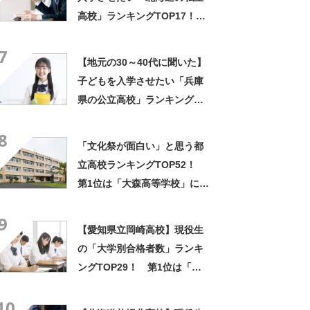
高校」ランキングTOP17！
第1位は「立命館慶祥高校」
7
【2025年最新調査結果】
【地元の30～40代に聞いた】
子どもを入学させたい「兵庫
県の公立高校」ランキング
TOP17！ 第1位は「神戸高
8
校」【2025年最新調査結果】
「文化祭が面白い」と思う都
立高校ランキングTOP52！
第1位は「大森高等学校」に決
定！【2022年最新投票結果】
9
【愛知県立岡崎高校】現役生
の「大学別合格者数」ランキ
ングTOP29！ 第1位は「南
山大学」【2024年度入試】
10