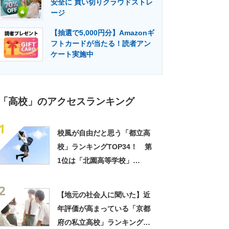
安全に 買い切りクラウドストレ
門メディア
建設×テクノロジーの最前線
ージ
【抽選で5,000円分】Amazonギ
フトカードが当たる！読者アン
ケート実施中
「高校」のアクセスランキング
1
校風が自由だと思う「都立高
校」ランキングTOP34！ 第
1位は「北園高等学校」
【2024年最新投票結果】
2
【地元の社会人に聞いた】近
年評価が高まっている「京都
府の私立高校」ランキング