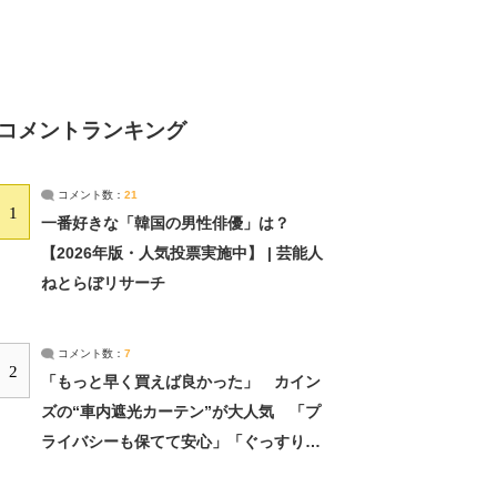
コメントランキング
コメント数：
21
1
一番好きな「韓国の男性俳優」は？
【2026年版・人気投票実施中】 | 芸能人
ねとらぼリサーチ
コメント数：
7
2
「もっと早く買えば良かった」 カイン
ズの“車内遮光カーテン”が大人気 「プ
ライバシーも保てて安心」「ぐっすり眠
れました」（2/2） | ライフ ねとらぼリ