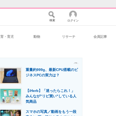
検索
ログイン
教育・育児
動物
リサーチ
会員記事
バイスの未来
好きが集まる 比べて選べる
- PR -
重量約999g、最新CPU搭載のビ
コミュニティ
マーケ×ITの今がよく分かる
ジネスPCの実力は？
【iHerb】「迷ったらこれ！」
・活用を支援
みんなが"リピ買い"している人
気商品
スマホの写真／動画をもう一段