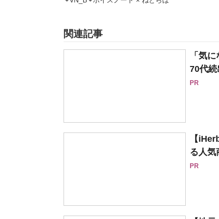
VN_B
ボイスノート × ねとらぼ
関連記事
「気に
70代続
PR
【iH
る人気
PR