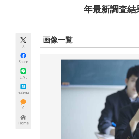
モノづくり技術者専門サイト
エレクトロ
年最新調査結
ちょっと気になるネットの話題
画像一覧
X
Share
LINE
hatena
0
Home