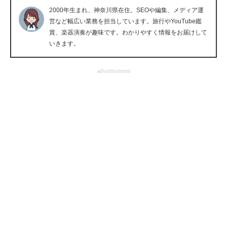
2000年生まれ、神奈川県在住。SEOや編集、メディア運
企業向けIT製品の総合サイト
営など幅広い業務を担当しています。旅行やYouTube鑑
賞、楽器演奏が趣味です。わかりやすく情報をお届けして
IT製品の技術・比較・事例
いきます。
製造業のIT導入・活用を支援
advertisement
モノづくり技術者専門サイト
エレクトロニクス専門サイト
電子設計の基本と応用
エネルギーの専門メディア
建設×テクノロジーの最前線
ちょっと気になるネットの話題