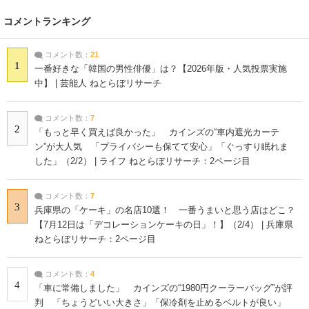
コメントランキング
コメント数：
21
1
一番好きな「韓国の男性俳優」は？【2026年版・人気投票実施
中】 | 芸能人 ねとらぼリサーチ
コメント数：
7
2
「もっと早く買えば良かった」 カインズの“車内遮光カーテ
ン”が大人気 「プライバシーも保てて安心」「ぐっすり眠れま
した」（2/2） | ライフ ねとらぼリサーチ：2ページ目
コメント数：
7
3
兵庫県の「ケーキ」の名店10選！ 一番うまいと思う店はどこ？
【7月12日は「デコレーションケーキの日」！】（2/4） | 兵庫県
ねとらぼリサーチ：2ページ目
コメント数：
4
4
「車に常備しました」 カインズの“1980円クーラーバッグ”が評
判 「ちょうどいい大きさ」「保冷剤を止めるベルトが良い」