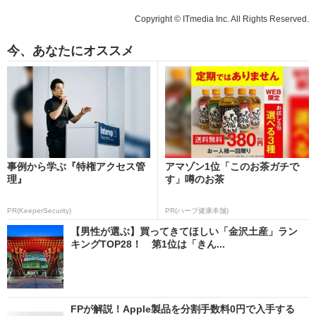
Copyright © ITmedia Inc. All Rights Reserved.
今、あなたにオススメ
事例から学ぶ『特権アクセス管
アマゾン1位「このお茶ガチで
理』
す」噂のお茶
PR(KeeperSecurity)
PR(ハーブ健康本舗)
【男性が選ぶ】買ってきてほしい「金沢土産」ラン
キングTOP28！ 第1位は「きん...
FPが解説！Apple製品を分割手数料0円で入手する