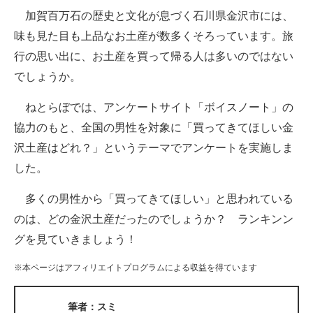
加賀百万石の歴史と文化が息づく石川県金沢市には、
ITの今と未来を見通す
味も見た目も上品なお土産が数多くそろっています。旅
行の思い出に、お土産を買って帰る人は多いのではない
スマホと通信の最新トレンド
でしょうか。
進化するPCとデバイスの未来
ねとらぼでは、アンケートサイト「ボイスノート」の
好きが集まる 比べて選べる
協力のもと、全国の男性を対象に「買ってきてほしい金
沢土産はどれ？」というテーマでアンケートを実施しま
ビジネスと働き方のヒント
した。
AI活用のいまが分かる
多くの男性から「買ってきてほしい」と思われている
企業ITのトレンドを詳説
のは、どの金沢土産だったのでしょうか？ ランキンン
グを見ていきましょう！
経営リーダーのコミュニティ
※本ページはアフィリエイトプログラムによる収益を得ています
マーケ×ITの今がよく分かる
ITエンジニア向け専門サイト
筆者：スミ