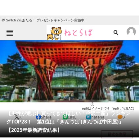
🎁 Switch 2もあたる！ プレゼントキャンペーン実施中！
ねとらぼメニュー
TOP
ニュース
エンタメ
クイズ
グルメ
地域
住まい
教育・育児
動物
リサーチ
石川県
2025/06/15 09:30（公開）
画像はイメージです（画像：写真AC）
会員記事
【男性が選ぶ】買ってきてほしい「金沢土産」ランキン
X
Share
LINE
hatena
0
グTOP28！ 第1位は「きんつば (きんつば中田屋)」
メディア
【2025年最新調査結果】
目次を表示
注目記事を集めた総合ページ