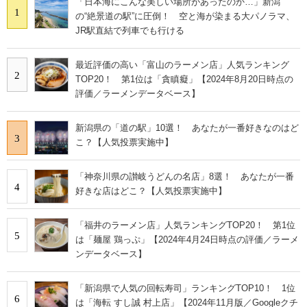
「日本海にこんな美しい場所があったのか…」新潟
1
の“絶景道の駅”に圧倒！ 空と海が染まる大パノラマ、
JR駅直結で列車でも行ける
最近評価の高い「富山のラーメン店」人気ランキング
2
TOP20！ 第1位は「貪瞋癡」【2024年8月20日時点の
評価／ラーメンデータベース】
新潟県の「道の駅」10選！ あなたが一番好きなのはど
3
こ？【人気投票実施中】
「神奈川県の讃岐うどんの名店」8選！ あなたが一番
4
好きな店はどこ？【人気投票実施中】
「福井のラーメン店」人気ランキングTOP20！ 第1位
5
は「麺屋 鶏っぷ」【2024年4月24日時点の評価／ラーメ
ンデータベース】
「新潟県で人気の回転寿司」ランキングTOP10！ 1位
6
は「海転 すし誠 村上店」【2024年11月版／Googleクチ