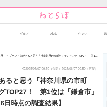
グルメ
地域
住まい
と未来を見通す
スマホと通信の最新トレンド
進化するPCとデ
川県
>
ブランド力があると思う「神奈川県の市町村」ランキングTOP27！ 第1位は「鎌倉市」【2025年5月26日時点の調査結果】
のいまが分かる
企業ITのトレンドを詳説
経営リーダーの
2025/06/07 09:50（公開）
2025/06/07 09:50（更新）
あると思う「神奈川県の市町
T製品の総合サイト
IT製品の技術・比較・事例
製造業のIT導入
グTOP27！ 第1位は「鎌倉市」
月26日時点の調査結果】