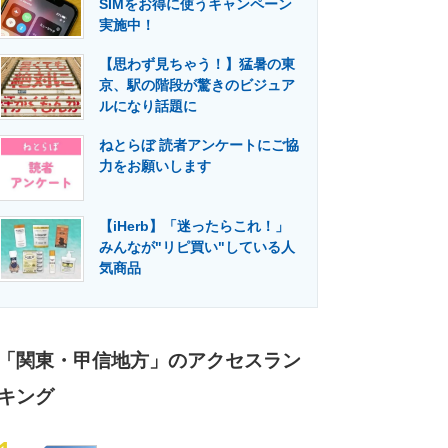
SIMをお得に使うキャンペーン
門メディア
建設×テクノロジーの最前線
実施中！
【思わず見ちゃう！】猛暑の東
京、駅の階段が驚きのビジュア
ルになり話題に
ねとらぼ 読者アンケートにご協
力をお願いします
【iHerb】「迷ったらこれ！」
みんなが"リピ買い"している人
気商品
「関東・甲信地方」のアクセスラン
キング