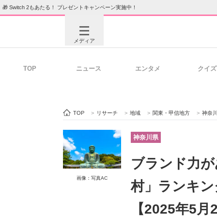
🎁 Switch 2もあたる！ プレゼントキャンペーン実施中！
メディア
TOP
ニュース
エンタメ
クイズ
注目記事を集めた総合ページ
ITの今
TOP
>
リサーチ
>
地域
>
関東・甲信地方
>
神奈
ビジネスと働き方のヒント
AI活用
神奈川県
ブランド力が
ITエンジニア向け専門サイト
企業向けI
画像：写真AC
村」ランキン
【2025年5