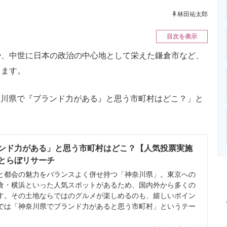
ニクス専門サイト
電子設計の基本と応用
エネルギーの専
林田祐太郎
目次を表示
、中世に日本の政治の中心地として栄えた鎌倉市など、
ります。
神奈川県で『ブランド力がある』と思う市町村はどこ？」と
ンド力がある」と思う市町村はどこ？【人気投票実施
 ねとらぼリサーチ
都会の魅力をバランスよく併せ持つ「神奈川県」。東京への
倉・横浜といった人気スポットがあるため、国内外から多くの
す。その土地ならではのグルメが楽しめるのも、嬉しいポイン
では「神奈川県でブランド力があると思う市町村」というテー