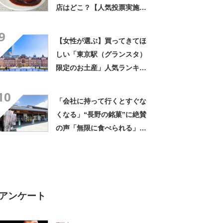
大学として認可された日】
店はどこ？【人気投票実施
中】
9
【女性が選ぶ】買ってきてほ
しい「東京駅（グランスタ）
限定のお土産」人気ランキン
グTOP29！ 第1位は「キャ
10
ラメルバターサンドイッチ レ
「会社に持って行くとすぐな
ーズン＆ショコラアプリコッ
くなる」“長野の銘菓”に絶賛
ト」【2026年最新調査結果】
の声「無限に食べられる」
「もっと早く知りたかった」
アンケート