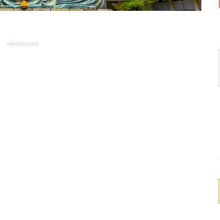
advertisement