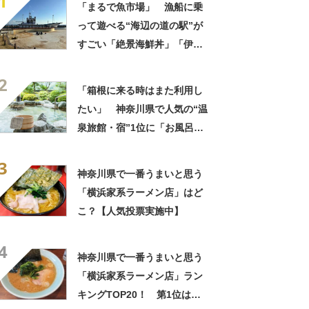
1
「まるで魚市場」 漁船に乗
って遊べる“海辺の道の駅”が
すごい「絶景海鮮丼」「伊勢
海老が丸ごと一尾」「巨大ア
2
ジフライも」【実地レポー
「箱根に来る時はまた利用し
ト】
たい」 神奈川県で人気の“温
泉旅館・宿”1位に「お風呂が
広くてビュッフェがおいし
3
い」「情緒あふれる中庭が素
神奈川県で一番うまいと思う
敵」の声
「横浜家系ラーメン店」はど
こ？【人気投票実施中】
4
神奈川県で一番うまいと思う
「横浜家系ラーメン店」ラン
キングTOP20！ 第1位は