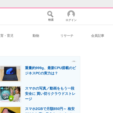
検索
ログイン
教育・育児
動物
リサーチ
会員記事
バイスの未来
好きが集まる 比べて選べる
- PR -
重量約999g、最新CPU搭載のビ
コミュニティ
マーケ×ITの今がよく分かる
ジネスPCの実力は？
スマホの写真／動画をもう一段
・活用を支援
安全に 買い切りクラウドストレ
ージ
スマホ2GBで月額850円～ 格安