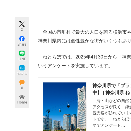
モノづくり技術者専門サイト
エレクトロ
X
全国の市町村で最大の人口を誇る横浜市や
ちょっと気になるネットの話題
神奈川県内には個性豊かな街がいくつもあ
Share
ねとらぼでは、2025年4月30日から「
LINE
いうアンケートを実施しています。
hatena
神奈川県で「ブラ
0
中】 | 神奈川県
海・山などの自然と
Home
アクセスが良く、鎌
観光客が訪れていま
トです。 ねとらぼ
マでアンケート…