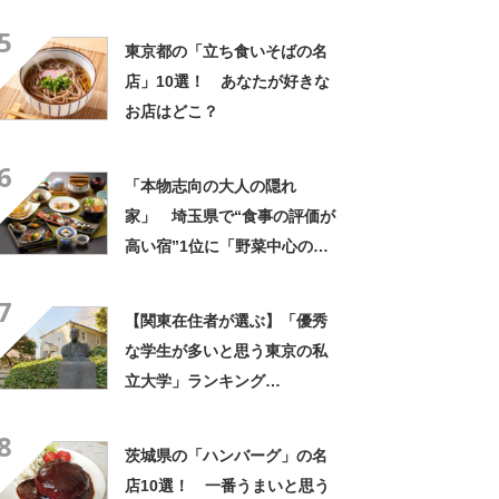
「ラーメン杉田家」【2024年
5
8月27日時点の投票結果】
東京都の「立ち食いそばの名
店」10選！ あなたが好きな
お店はどこ？
6
「本物志向の大人の隠れ
家」 埼玉県で“食事の評価が
高い宿”1位に「野菜中心の料
理がとにかくおいしい」「心
7
から泊まってよかったと思い
【関東在住者が選ぶ】「優秀
ました」の声
な学生が多いと思う東京の私
立大学」ランキング
TOP19！ 第1位は「慶應義
8
塾大学」【2月5日は慶應義塾
茨城県の「ハンバーグ」の名
大学と早稲田大学が初の私立
店10選！ 一番うまいと思う