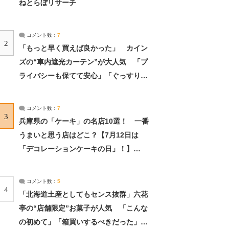
ねとらぼリサーチ
コメント数：
7
2
「もっと早く買えば良かった」 カイン
ズの“車内遮光カーテン”が大人気 「プ
ライバシーも保てて安心」「ぐっすり眠
れました」（2/2） | ライフ ねとらぼリ
サーチ：2ページ目
コメント数：
7
3
兵庫県の「ケーキ」の名店10選！ 一番
うまいと思う店はどこ？【7月12日は
「デコレーションケーキの日」！】
（2/4） | 兵庫県 ねとらぼリサーチ：2ペ
ージ目
コメント数：
5
4
「北海道土産としてもセンス抜群」六花
亭の“店舗限定”お菓子が人気 「こんな
の初めて」「箱買いするべきだった」