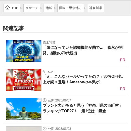
企業向けIT製品の総合サイト
TOP
リサーチ
地域
関東・甲信地方
神奈川県
>
>
>
>
IT製品の技術・比較・事例
関連記事
製造業のIT導入・活用を支援
森永乳業
モノづくり技術者専門サイト
「気になっていた認知機能が菌で…」森永が開
発。感動の70代続出
エレクトロニクス専門サイト
PR
電子設計の基本と応用
Amazon
「え、こんなセールやってたの？」80％OFF以
上が続々登場！Amazonの本気が...
エネルギーの専門メディア
PR
建設×テクノロジーの最前線
公開 2025/06/07
ブランド力があると思う「神奈川県の市町村」
ちょっと気になるネットの話題
ランキングTOP27！ 第1位は「鎌倉...
公開 2025/03/03