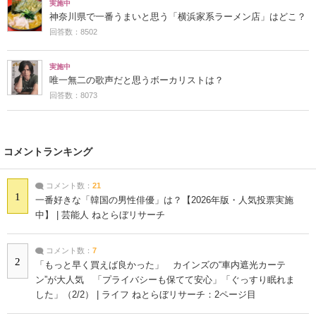
実施中
神奈川県で一番うまいと思う「横浜家系ラーメン店」はどこ？
回答数：8502
実施中
唯一無二の歌声だと思うボーカリストは？
回答数：8073
コメントランキング
コメント数：
21
1
一番好きな「韓国の男性俳優」は？【2026年版・人気投票実施
中】 | 芸能人 ねとらぼリサーチ
コメント数：
7
2
「もっと早く買えば良かった」 カインズの“車内遮光カーテ
ン”が大人気 「プライバシーも保てて安心」「ぐっすり眠れま
した」（2/2） | ライフ ねとらぼリサーチ：2ページ目