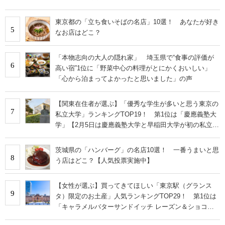
東京都の「立ち食いそばの名店」10選！ あなたが好き
5
なお店はどこ？
「本物志向の大人の隠れ家」 埼玉県で“食事の評価が
6
高い宿”1位に「野菜中心の料理がとにかくおいしい」
「心から泊まってよかったと思いました」の声
【関東在住者が選ぶ】「優秀な学生が多いと思う東京の
7
私立大学」ランキングTOP19！ 第1位は「慶應義塾大
学」【2月5日は慶應義塾大学と早稲田大学が初の私立大
学として認可された日】
茨城県の「ハンバーグ」の名店10選！ 一番うまいと思
8
う店はどこ？【人気投票実施中】
【女性が選ぶ】買ってきてほしい「東京駅（グランス
9
タ）限定のお土産」人気ランキングTOP29！ 第1位は
「キャラメルバターサンドイッチ レーズン＆ショコラ
アプリコット」【2026年最新調査結果】