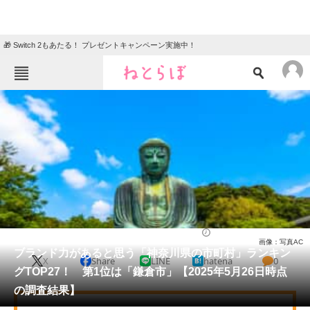
🎁 Switch 2もあたる！ プレゼントキャンペーン実施中！
ねとらぼメニュー
TOP
ニュース
エンタメ
クイズ
グルメ
地域
住まい
教育・育児
動物
リサーチ
神奈川県
2025/06/07 09:50（公開）
画像：写真AC
会員記事
ブランド力があると思う「神奈川県の市町村」ランキン
X
Share
LINE
hatena
0
グTOP27！ 第1位は「鎌倉市」【2025年5月26日時点
メディア
の調査結果】
注目記事を集めた総合ページ