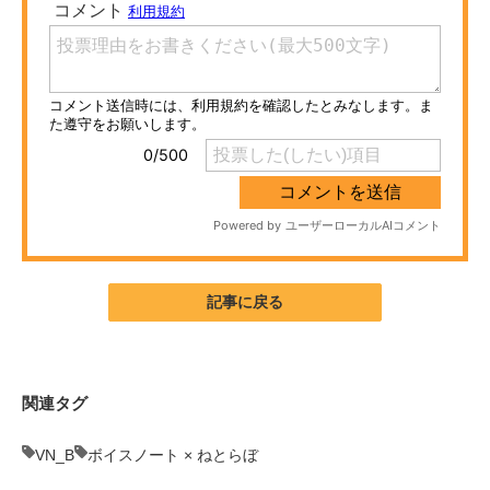
ITの今と未来を見通す
スマホと通信の最新トレンド
進化するPCとデバイスの未来
好きが集まる 比べて選べる
ビジネスと働き方のヒント
AI活用のいまが分かる
記事に戻る
企業ITのトレンドを詳説
経営リーダーのコミュニティ
関連タグ
マーケ×ITの今がよく分かる
VN_B
ボイスノート × ねとらぼ
ITエンジニア向け専門サイト