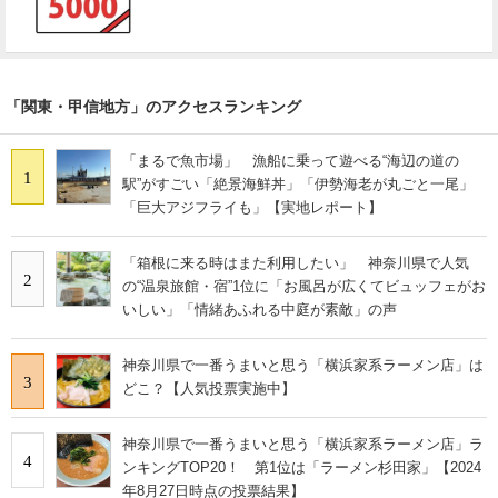
「関東・甲信地方」のアクセスランキング
「まるで魚市場」 漁船に乗って遊べる“海辺の道の
1
駅”がすごい「絶景海鮮丼」「伊勢海老が丸ごと一尾」
「巨大アジフライも」【実地レポート】
「箱根に来る時はまた利用したい」 神奈川県で人気
2
の“温泉旅館・宿”1位に「お風呂が広くてビュッフェがお
いしい」「情緒あふれる中庭が素敵」の声
神奈川県で一番うまいと思う「横浜家系ラーメン店」は
3
どこ？【人気投票実施中】
神奈川県で一番うまいと思う「横浜家系ラーメン店」ラ
4
ンキングTOP20！ 第1位は「ラーメン杉田家」【2024
年8月27日時点の投票結果】