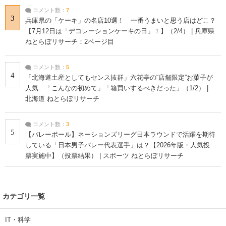
コメント数：
7
3
兵庫県の「ケーキ」の名店10選！ 一番うまいと思う店はどこ？
【7月12日は「デコレーションケーキの日」！】（2/4） | 兵庫県
ねとらぼリサーチ：2ページ目
コメント数：
5
4
「北海道土産としてもセンス抜群」六花亭の“店舗限定”お菓子が
人気 「こんなの初めて」「箱買いするべきだった」（1/2） |
北海道 ねとらぼリサーチ
コメント数：
3
5
【バレーボール】ネーションズリーグ日本ラウンドで活躍を期待
している「日本男子バレー代表選手」は？【2026年版・人気投
票実施中】（投票結果） | スポーツ ねとらぼリサーチ
カテゴリ一覧
IT・科学