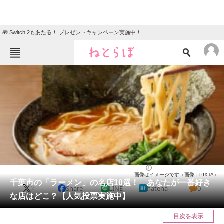
🎁 Switch 2もあたる！ プレゼントキャンペーン実施中！
ねとらぼメニュー
TOP
ニュース
エンタメ
クイズ
グルメ
地域
住まい
教育・育児
動物
リサーチ
千葉県
2025/06/15 20:00（公開）
画像はイメージです（画像：PIXTA）
会員記事
千葉市の「ラーメン」の名店10選！ あなたが一番好き
X
Share
LINE
hatena
0
な店はどこ？【人気投票実施中】
メディア
目次を表示
注目記事を集めた総合ページ