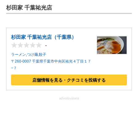
杉田家 千葉祐光店
ITの今と未来を見通す
スマホと通信の最新トレンド
杉田家 千葉祐光店（千葉県）
進化するPCとデバイスの未来
-
好きが集まる 比べて選べる
ラーメン,つけ麺,餃子
〒260-0007 千葉県千葉市中央区祐光４丁目１７
ビジネスと働き方のヒント
−７
AI活用のいまが分かる
店舗情報を見る・クチコミを投稿する
企業ITのトレンドを詳説
advertisement
経営リーダーのコミュニティ
マーケ×ITの今がよく分かる
ITエンジニア向け専門サイト