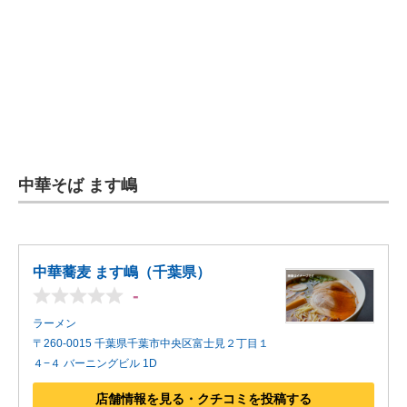
企業向けIT製品の総合サイト
IT製品の技術・比較・事例
製造業のIT導入・活用を支援
モノづくり技術者専門サイト
エレクトロニクス専門サイト
中華そば ます嶋
電子設計の基本と応用
エネルギーの専門メディア
中華蕎麦 ます嶋（千葉県）
-
建設×テクノロジーの最前線
ラーメン
ちょっと気になるネットの話題
〒260-0015 千葉県千葉市中央区富士見２丁目１
４−４ バーニングビル 1D
店舗情報を見る・クチコミを投稿する