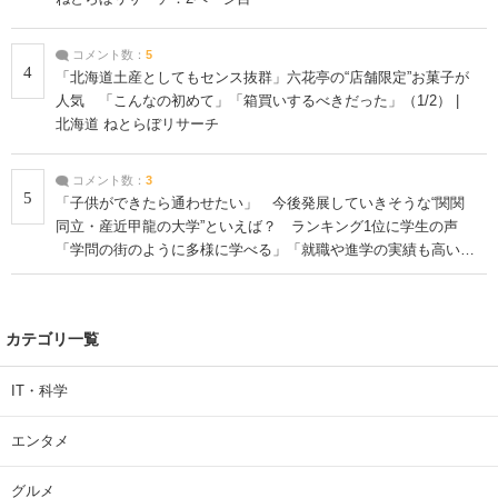
コメント数：
5
4
「北海道土産としてもセンス抜群」六花亭の“店舗限定”お菓子が
人気 「こんなの初めて」「箱買いするべきだった」（1/2） |
北海道 ねとらぼリサーチ
コメント数：
3
5
「子供ができたら通わせたい」 今後発展していきそうな“関関
同立・産近甲龍の大学”といえば？ ランキング1位に学生の声
「学問の街のように多様に学べる」「就職や進学の実績も高い」
| 大学 ねとらぼリサーチ
カテゴリ一覧
IT・科学
エンタメ
グルメ