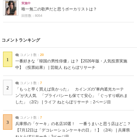
実施中
唯一無二の歌声だと思うボーカリストは？
回答数：8054
コメントランキング
コメント数：
20
1
一番好きな「韓国の男性俳優」は？【2026年版・人気投票実施
中】（投票結果） | 芸能人 ねとらぼリサーチ
コメント数：
7
2
「もっと早く買えば良かった」 カインズの“車内遮光カーテ
ン”が大人気 「プライバシーも保てて安心」「ぐっすり眠れま
した」（2/2） | ライフ ねとらぼリサーチ：2ページ目
コメント数：
7
3
兵庫県の「ケーキ」の名店10選！ 一番うまいと思う店はどこ？
【7月12日は「デコレーションケーキの日」！】（2/4） | 兵庫県
ねとらぼリサーチ：2ページ目