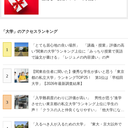
「大学」のアクセスランキング
「とても居心地の良い場所」 「講義・授業」評価の高
1
い“関東の大学”ランキング上位に「みっちり授業で英語
で論文が書ける」「レジュメの内容濃い」の声
【関東在住者に聞いた】優秀な学生が多いと思う「東京
2
都の私立大学」ランキングTOP25！ 第1位は「早稲田
大学」【2026年最新調査結果】
「入学難易度のわりに評価が高い」 男性が思う“進学
3
させたい東京都の私立大学”ランキング上位に学生の
声！「クラスの人と仲良くなりやすい」「他大学にない
学科も」
「入るべき人が入るための大学」 “東大・京大以外で