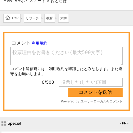
VN_B
ボイスノート × ねとらぼ
TOP
リサーチ
教育
大学
>
>
>
Special
- PR -