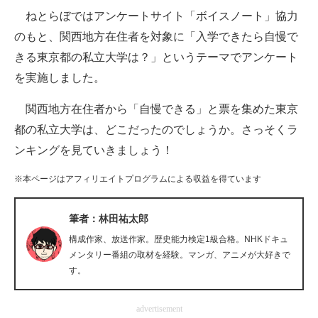
ねとらぼではアンケートサイト「ボイスノート」協力
ITの今と未来を見通す
のもと、関西地方在住者を対象に「入学できたら自慢で
きる東京都の私立大学は？」というテーマでアンケート
スマホと通信の最新トレンド
を実施しました。
進化するPCとデバイスの未来
関西地方在住者から「自慢できる」と票を集めた東京
好きが集まる 比べて選べる
都の私立大学は、どこだったのでしょうか。さっそくラ
ンキングを見ていきましょう！
ビジネスと働き方のヒント
※本ページはアフィリエイトプログラムによる収益を得ています
AI活用のいまが分かる
企業ITのトレンドを詳説
筆者：林田祐太郎
構成作家、放送作家。歴史能力検定1級合格。NHKドキュ
経営リーダーのコミュニティ
メンタリー番組の取材を経験。マンガ、アニメが大好きで
す。
マーケ×ITの今がよく分かる
ITエンジニア向け専門サイト
advertisement