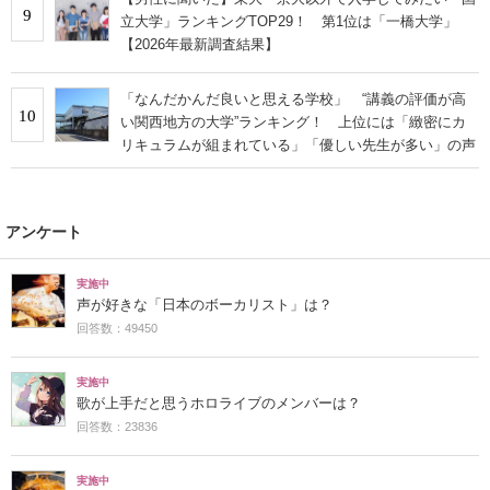
9
立大学」ランキングTOP29！ 第1位は「一橋大学」
【2026年最新調査結果】
「なんだかんだ良いと思える学校」 “講義の評価が高
10
い関西地方の大学”ランキング！ 上位には「緻密にカ
リキュラムが組まれている」「優しい先生が多い」の声
アンケート
実施中
声が好きな「日本のボーカリスト」は？
回答数：49450
実施中
歌が上手だと思うホロライブのメンバーは？
回答数：23836
実施中