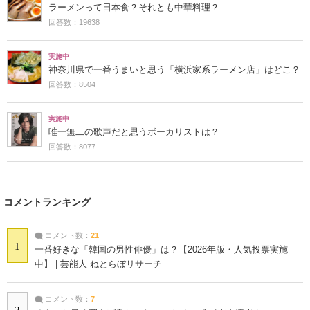
ラーメンって日本食？それとも中華料理？
回答数：19638
実施中
神奈川県で一番うまいと思う「横浜家系ラーメン店」はどこ？
回答数：8504
実施中
唯一無二の歌声だと思うボーカリストは？
回答数：8077
コメントランキング
コメント数：
21
1
一番好きな「韓国の男性俳優」は？【2026年版・人気投票実施
中】 | 芸能人 ねとらぼリサーチ
コメント数：
7
2