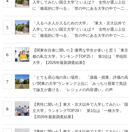
4
入学してみたい国立大学”といえば？ 女性が選ぶ上位
に「徹底的に学べる」「世の中にある大学の中で一二を
争うレベルの先端設備」の声
「入るべき人が入るための大学」 “東大・京大以外で
5
入学してみたい国立大学”といえば？ 女性が選ぶ上位
に「徹底的に学べる」「世の中にある大学の中で一二を
争うレベルの先端設備」の声
【関東在住者に聞いた】優秀な学生が多いと思う「東京
6
都の私立大学」ランキングTOP25！ 第1位は「早稲田
大学」【2026年最新調査結果】
「とても居心地の良い場所」 「講義・授業」評価の高
7
い“関東の大学”ランキング上位に「みっちり授業で英語
で論文が書ける」「レジュメの内容濃い」の声
【男性に聞いた】東大・京大以外で入学してみたい「国
8
立大学」ランキングTOP29！ 第1位は「一橋大学」
【2026年最新調査結果】
【男性に聞いた】東大・京大以外で入学してみたい「国