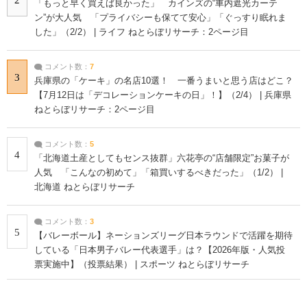
「もっと早く買えば良かった」 カインズの“車内遮光カーテ
ン”が大人気 「プライバシーも保てて安心」「ぐっすり眠れま
した」（2/2） | ライフ ねとらぼリサーチ：2ページ目
コメント数：
7
3
兵庫県の「ケーキ」の名店10選！ 一番うまいと思う店はどこ？
【7月12日は「デコレーションケーキの日」！】（2/4） | 兵庫県
ねとらぼリサーチ：2ページ目
コメント数：
5
4
「北海道土産としてもセンス抜群」六花亭の“店舗限定”お菓子が
人気 「こんなの初めて」「箱買いするべきだった」（1/2） |
北海道 ねとらぼリサーチ
コメント数：
3
5
【バレーボール】ネーションズリーグ日本ラウンドで活躍を期待
している「日本男子バレー代表選手」は？【2026年版・人気投
票実施中】（投票結果） | スポーツ ねとらぼリサーチ