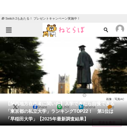
🎁 Switch 2もあたる！ プレゼントキャンペーン実施中！
ねとらぼメニュー
TOP
ニュース
エンタメ
クイズ
グルメ
地域
住まい
教育・育児
動物
リサーチ
大学
2025/06/08 13:40（公開）
画像：写真AC
会員記事
【関西地方在住者に聞いた】入学できたら自慢できる
X
Share
LINE
hatena
0
「東京都の私立大学」ランキングTOP22！ 第1位は
メディア
「早稲田大学」【2025年最新調査結果】
目次を表示
注目記事を集めた総合ページ