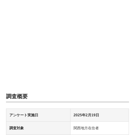
企業向けIT製品の総合サイト
IT製品の技術・比較・事例
製造業のIT導入・活用を支援
モノづくり技術者専門サイト
エレクトロニクス専門サイト
電子設計の基本と応用
エネルギーの専門メディア
調査概要
建設×テクノロジーの最前線
ちょっと気になるネットの話題
アンケート実施日
2025年2月19日
調査対象
関西地方在住者