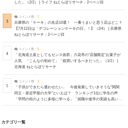
した」（2/2） | ライフ ねとらぼリサーチ：2ページ目
コメント数：
7
3
兵庫県の「ケーキ」の名店10選！ 一番うまいと思う店はどこ？
【7月12日は「デコレーションケーキの日」！】（2/4） | 兵庫県
ねとらぼリサーチ：2ページ目
コメント数：
5
4
「北海道土産としてもセンス抜群」六花亭の“店舗限定”お菓子が
人気 「こんなの初めて」「箱買いするべきだった」（1/2） |
北海道 ねとらぼリサーチ
コメント数：
3
5
「子供ができたら通わせたい」 今後発展していきそうな“関関
同立・産近甲龍の大学”といえば？ ランキング1位に学生の声
「学問の街のように多様に学べる」「就職や進学の実績も高い」
| 大学 ねとらぼリサーチ
カテゴリ一覧