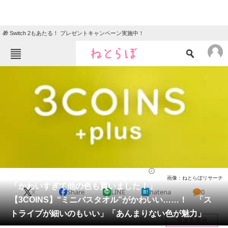
🎁 Switch 2もあたる！ プレゼントキャンペーン実施中！
ねとらぼメニュー
TOP
ニュース
エンタメ
クイズ
グルメ
地域
住まい
教育・育児
動物
リサーチ
ライフ
2025/06/06 12:25（公開）
画像：ねとらぼリサーチ
会員記事
「かわいすぎて他の色も買いました！」
X
Share
LINE
hatena
0
【3COINS】“ミニバスタオル”がかわいい……！ 「ス
メディア
トライプが細いのもいい」「あんまりない色が魅力」
目次を表示
注目記事を集めた総合ページ