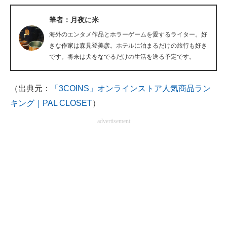
企業向けIT製品の総合サイト
筆者：月夜に米
IT製品の技術・比較・事例
海外のエンタメ作品とホラーゲームを愛するライター。好
きな作家は森見登美彦。ホテルに泊まるだけの旅行も好き
製造業のIT導入・活用を支援
です。将来は犬をなでるだけの生活を送る予定です。
モノづくり技術者専門サイト
（出典元：
「3COINS」オンラインストア人気商品ラン
エレクトロニクス専門サイト
キング｜PAL CLOSET
）
電子設計の基本と応用
advertisement
エネルギーの専門メディア
建設×テクノロジーの最前線
ちょっと気になるネットの話題