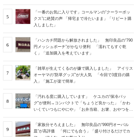
「一番のお気に入りです」コールマンの“クーラーボッ
5
クス”に絶賛の声 「帰宅まで冷たいまま」「リピート購
入しました」
「ハンカチ問題から解放されました」 無印良品の“790
6
円メッシュポーチ”がかなり便利 「濡れてもすぐ乾
く」「追加購入を考えています」
「雑草が生えてくるのが嫌で購入しました」 アイリス
7
オーヤマの“防草グッズ”が大人気 「今回で3度目の購
入」「施工が楽で簡単」
「汚れる度に購入しています」 ケユカの“保冷バッ
8
グ”が便利→コンパクトで「ちょうど良かった」「かわ
いくていつもにやにや」「お弁当箱、お箸、おやつを入
れるのに十分」
「家族分そろえました」 無印良品の“990円オーバル
9
皿”が高評価 「何にでも合う」「盛り付けるだけでカ