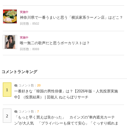
実施中
神奈川県で一番うまいと思う「横浜家系ラーメン店」はどこ？
回答数：8502
実施中
唯一無二の歌声だと思うボーカリストは？
回答数：8069
コメントランキング
コメント数：
20
1
一番好きな「韓国の男性俳優」は？【2026年版・人気投票実施
中】（投票結果） | 芸能人 ねとらぼリサーチ
コメント数：
7
2
「もっと早く買えば良かった」 カインズの“車内遮光カーテ
ン”が大人気 「プライバシーも保てて安心」「ぐっすり眠れま