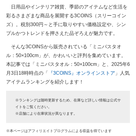
日用品やインテリア雑貨、季節のアイテムなど生活を
ITの今と未来を見通す
彩るさまざまな商品を展開する3COINS（スリーコイン
ズ）。税別300円～と手に取りやすい価格設定や、シン
スマホと通信の最新トレンド
プルかつトレンドを押さえた品ぞろえが魅力です。
進化するPCとデバイスの未来
そんな3COINSから販売されている「ミニバスタオ
好きが集まる 比べて選べる
ル：50×100cm」が、かわいいと評判を集めています。
本記事では「ミニバスタオル：50×100cm」と、2025年6
ビジネスと働き方のヒント
月3日18時時点の「
『3COINS』オンラインストア
」人気
AI活用のいまが分かる
アイテムランキングを紹介します！
企業ITのトレンドを詳説
※ランキングは随時更新するため、在庫など詳しい情報は公式サ
経営リーダーのコミュニティ
イトをご覧ください。
※店舗により在庫状況が異なります。
マーケ×ITの今がよく分かる
ITエンジニア向け専門サイト
※本ページはアフィリエイトプログラムによる収益を得ています