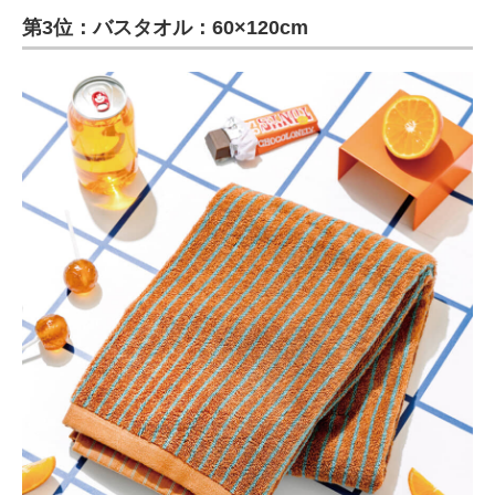
第3位：バスタオル：60×120cm
ITの今と未来を見通す
スマホと通信の最新トレンド
進化するPCとデバイスの未来
好きが集まる 比べて選べる
ビジネスと働き方のヒント
AI活用のいまが分かる
企業ITのトレンドを詳説
経営リーダーのコミュニティ
マーケ×ITの今がよく分かる
ITエンジニア向け専門サイト