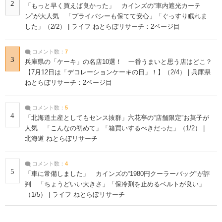
2
「もっと早く買えば良かった」 カインズの“車内遮光カーテ
ン”が大人気 「プライバシーも保てて安心」「ぐっすり眠れま
した」（2/2） | ライフ ねとらぼリサーチ：2ページ目
コメント数：
7
3
兵庫県の「ケーキ」の名店10選！ 一番うまいと思う店はどこ？
【7月12日は「デコレーションケーキの日」！】（2/4） | 兵庫県
ねとらぼリサーチ：2ページ目
コメント数：
5
4
「北海道土産としてもセンス抜群」六花亭の“店舗限定”お菓子が
人気 「こんなの初めて」「箱買いするべきだった」（1/2） |
北海道 ねとらぼリサーチ
コメント数：
4
5
「車に常備しました」 カインズの“1980円クーラーバッグ”が評
判 「ちょうどいい大きさ」「保冷剤を止めるベルトが良い」
（1/5） | ライフ ねとらぼリサーチ