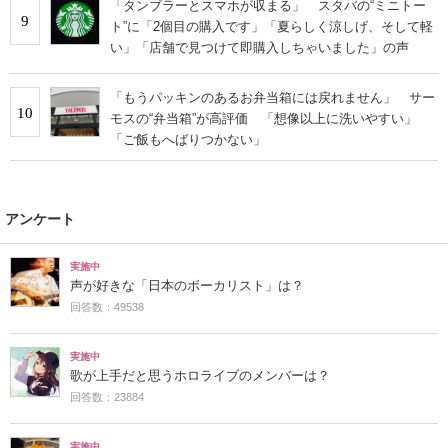
「タンブラーとスマホが収まる」 スタバの“ミニトー
9
ト”に「2個目の購入です」「夏らしく涼しげ、そして軽
い」「店舗で見つけて即購入しちゃいました」の声
「もうパッキンのあるお弁当箱には戻れません」 サー
10
モスの“弁当箱”が高評価 「想像以上に洗いやすい」
「ご飯もへばりつかない」
アンケート
実施中
声が好きな「日本のボーカリスト」は？
回答数：49538
実施中
歌が上手だと思うホロライブのメンバーは？
回答数：23884
実施中