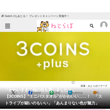
🎁 Switch 2もあたる！ プレゼントキャンペーン実施中！
ねとらぼメニュー
TOP
ニュース
エンタメ
クイズ
グルメ
地域
住まい
教育・育児
動物
リサーチ
ライフ
2025/06/06 12:25（公開）
画像：ねとらぼリサーチ
会員記事
「かわいすぎて他の色も買いました！」
X
Share
LINE
hatena
0
【3COINS】“ミニバスタオル”がかわいい……！ 「ス
メディア
トライプが細いのもいい」「あんまりない色が魅力」
目次を表示
注目記事を集めた総合ページ