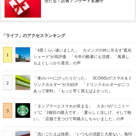
当たる！読者アンケート実施中
「ライフ」のアクセスランキング
「4度くらい違いました」 カインズの外に吊るす“遮光
1
シェード”が高評価 「今年の酷暑にも活躍」「風通し
もよくしっかり遮光」の声
「車のバーにぴったりだった」 3COINSの“スマホ＆ド
2
リンクホルダー”が大好評 「ドリンクホルダーが二つ
あって便利」「もっと早く買えばよかった」
「タンブラーとスマホが収まる」 スタバの“ミニトー
3
ト”に「2個目の購入です」「夏らしく涼しげ、そして軽
い」「店舗で見つけて即購入しちゃいました」の声
「洗いごたえは抜群」「いつもの洗髪と大差ない」無印