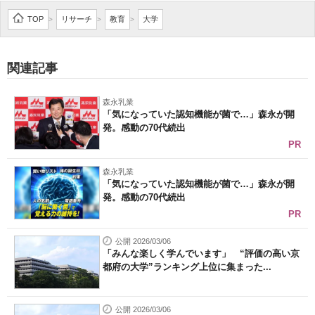
企業向けIT製品の総合サイト
TOP
リサーチ
教育
大学
>
>
>
IT製品の技術・比較・事例
関連記事
製造業のIT導入・活用を支援
森永乳業
モノづくり技術者専門サイト
「気になっていた認知機能が菌で…」森永が開
発。感動の70代続出
エレクトロニクス専門サイト
PR
電子設計の基本と応用
森永乳業
「気になっていた認知機能が菌で…」森永が開
発。感動の70代続出
エネルギーの専門メディア
PR
建設×テクノロジーの最前線
公開 2026/03/06
「みんな楽しく学んでいます」 “評価の高い京
ちょっと気になるネットの話題
都府の大学”ランキング上位に集まった...
公開 2026/03/06