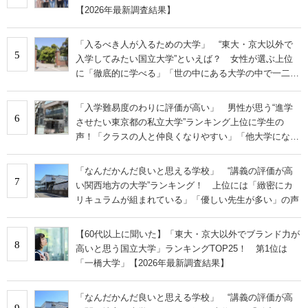
【2026年最新調査結果】
「入るべき人が入るための大学」 “東大・京大以外で
5
入学してみたい国立大学”といえば？ 女性が選ぶ上位
に「徹底的に学べる」「世の中にある大学の中で一二を
争うレベルの先端設備」の声
「入学難易度のわりに評価が高い」 男性が思う“進学
6
させたい東京都の私立大学”ランキング上位に学生の
声！「クラスの人と仲良くなりやすい」「他大学にない
学科も」
「なんだかんだ良いと思える学校」 “講義の評価が高
7
い関西地方の大学”ランキング！ 上位には「緻密にカ
リキュラムが組まれている」「優しい先生が多い」の声
【60代以上に聞いた】「東大・京大以外でブランド力が
8
高いと思う国立大学」ランキングTOP25！ 第1位は
「一橋大学」【2026年最新調査結果】
「なんだかんだ良いと思える学校」 “講義の評価が高
9