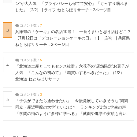
ン”が大人気 「プライバシーも保てて安心」「ぐっすり眠れま
した」（2/2） | ライフ ねとらぼリサーチ：2ページ目
コメント数：
7
3
兵庫県の「ケーキ」の名店10選！ 一番うまいと思う店はどこ？
【7月12日は「デコレーションケーキの日」！】（2/4） | 兵庫県
ねとらぼリサーチ：2ページ目
コメント数：
5
4
「北海道土産としてもセンス抜群」六花亭の“店舗限定”お菓子が
人気 「こんなの初めて」「箱買いするべきだった」（1/2） |
北海道 ねとらぼリサーチ
コメント数：
3
5
「子供ができたら通わせたい」 今後発展していきそうな“関関
同立・産近甲龍の大学”といえば？ ランキング1位に学生の声
「学問の街のように多様に学べる」「就職や進学の実績も高い」
| 大学 ねとらぼリサーチ