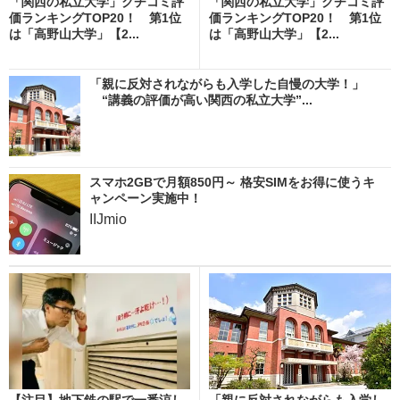
「関西の私立大学」クチコミ評
「関西の私立大学」クチコミ評
価ランキングTOP20！ 第1位
価ランキングTOP20！ 第1位
は「高野山大学」【2...
は「高野山大学」【2...
「親に反対されながらも入学した自慢の大学！」
“講義の評価が高い関西の私立大学”...
スマホ2GBで月額850円～ 格安SIMをお得に使うキ
ャンペーン実施中！
IIJmio
【注目】地下鉄の駅で一番涼し
「親に反対されながらも入学し