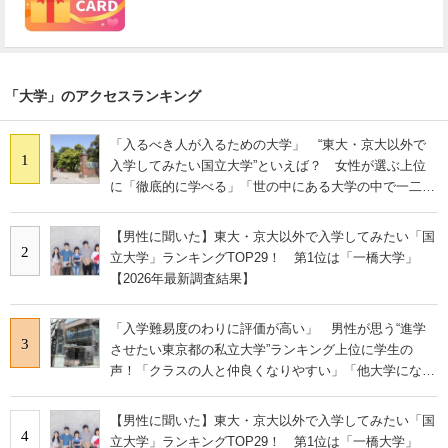
「大学」のアクセスランキング
「入るべき人が入るための大学」 “東大・京大以外で
1
入学してみたい国立大学”といえば？ 女性が選ぶ上位
に「徹底的に学べる」「世の中にある大学の中で一二を
争うレベルの先端設備」の声
【男性に聞いた】東大・京大以外で入学してみたい「国
2
立大学」ランキングTOP29！ 第1位は「一橋大学」
【2026年最新調査結果】
「入学難易度のわりに評価が高い」 男性が思う“進学
3
させたい東京都の私立大学”ランキング上位に学生の
声！「クラスの人と仲良くなりやすい」「他大学にない
学科も」
【男性に聞いた】東大・京大以外で入学してみたい「国
4
立大学」ランキングTOP29！ 第1位は「一橋大学」