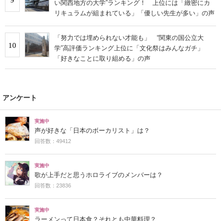
い関西地方の大学”ランキング！ 上位には「緻密にカ
リキュラムが組まれている」「優しい先生が多い」の声
「努力では埋められない才能も」 “関東の国公立大
10
学”高評価ランキング上位に「文化祭はみんなガチ」
「好きなことに取り組める」の声
アンケート
実施中
声が好きな「日本のボーカリスト」は？
回答数：49412
実施中
歌が上手だと思うホロライブのメンバーは？
回答数：23836
実施中
ラーメンって日本食？それとも中華料理？