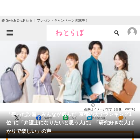
🎁 Switch 2もあたる！ プレゼントキャンペーン実施中！
ねとらぼメニュー
TOP
ニュース
エンタメ
クイズ
グルメ
地域
住まい
教育・育児
動物
リサーチ
大学
2025/06/08 10:20（公開）
画像はイメージです（画像：PIXTA）
会員記事
「整った設備」みんなが選んだ“京都の大学ランキング1
X
Share
LINE
hatena
0
位”に「弁護士になりたいと思う人に」「研究好きな人ば
メディア
かりで楽しい」の声
注目記事を集めた総合ページ