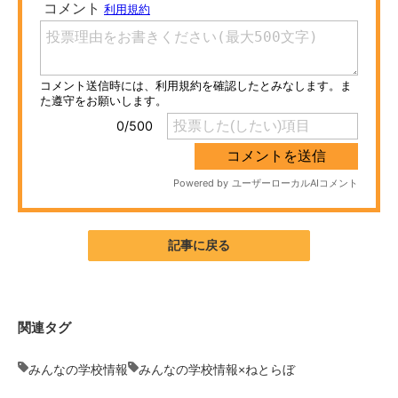
ITの今と未来を見通す
スマホと通信の最新トレンド
進化するPCとデバイスの未来
好きが集まる 比べて選べる
ビジネスと働き方のヒント
AI活用のいまが分かる
記事に戻る
企業ITのトレンドを詳説
経営リーダーのコミュニティ
関連タグ
マーケ×ITの今がよく分かる
みんなの学校情報
みんなの学校情報×ねとらぼ
ITエンジニア向け専門サイト