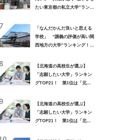
たい東京都の私立大学”ランキ
ング上位に学生の声！「クラ
7
スの人と仲良くなりやすい」
「なんだかんだ良いと思える
「他大学にない学科も」
学校」 “講義の評価が高い関
西地方の大学”ランキング！
上位には「緻密にカリキュラ
8
ムが組まれている」「優しい
【北海道の高校生が選ぶ】
先生が多い」の声
「志願したい大学」ランキン
グTOP21！ 第1位は「北海
学園大学」【2026年最新調査
9
結果】
【北海道の高校生が選ぶ】
「志願したい大学」ランキン
グTOP21！ 第1位は「北海
学園大学」【2026年最新調査
10
結果】