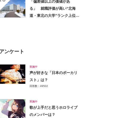
「偏差値以上の価値があ
る」 就職評価が高い“北海
道・東北の大学”ランク上位に
集まった声！「就職に強い専
門性」「今1番熱い大学」
アンケート
実施中
声が好きな「日本のボーカリ
スト」は？
回答数：49502
実施中
歌が上手だと思うホロライブ
のメンバーは？