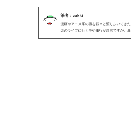
筆者：zakki
漫画やアニメ系の職を転々と渡り歩いてきた
楽のライブに行く事や旅行が趣味ですが、最近