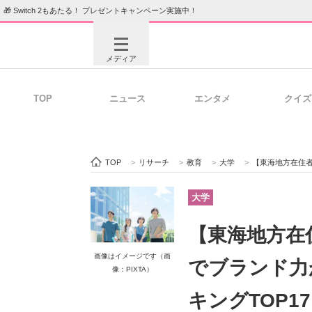
🎁 Switch 2もあたる！ プレゼントキャンペーン実施中！
メディア
TOP
ニュース
エンタメ
クイズ
注目記事を集めた総合ページ
ITの今
TOP
>
リサーチ
>
教育
>
大学
>
【東海地方在住者に聞いた】東
ビジネスと働き方のヒント
AI活用
大学
【東海地方在
ITエンジニア向け専門サイト
企業向けI
画像はイメージです（画
でブランド力
像：PIXTA）
キングTOP