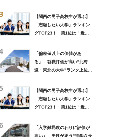
ば？ 女性が選ぶ上位に「特
3
濃講義が魅力」「フィンラン
【関西の男子高校生が選ぶ】
ド語や、ブルガリア語なども
「志願したい大学」ランキン
学べる」の声
グTOP23！ 第1位は「近畿
大学」【2026年最新調査結
4
果】
「偏差値以上の価値があ
る」 就職評価が高い“北海
道・東北の大学”ランク上位に
集まった声！「就職に強い専
5
門性」「今1番熱い大学」
【関西の男子高校生が選ぶ】
「志願したい大学」ランキン
グTOP23！ 第1位は「近畿
大学」【2026年最新調査結
6
果】
「入学難易度のわりに評価が
高い」 男性が思う“進学させ