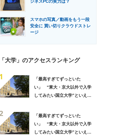
ジネスPCの実力は？
門メディア
建設×テクノロジーの最前線
スマホの写真／動画をもう一段
安全に 買い切りクラウドストレ
ージ
「大学」のアクセスランキング
1
「最高すぎてずっといた
い」 “東大・京大以外で入学
してみたい国立大学”といえ
ば？ 女性が選ぶ上位に「特
2
濃講義が魅力」「フィンラン
「最高すぎてずっといた
ド語や、ブルガリア語なども
い」 “東大・京大以外で入学
学べる」の声
してみたい国立大学”といえ