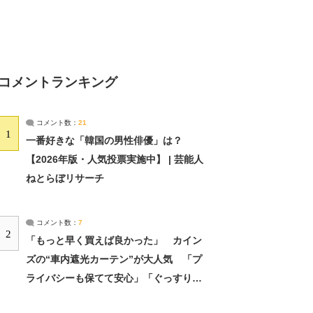
コメントランキング
コメント数：
21
1
一番好きな「韓国の男性俳優」は？
【2026年版・人気投票実施中】 | 芸能人
ねとらぼリサーチ
コメント数：
7
2
「もっと早く買えば良かった」 カイン
ズの“車内遮光カーテン”が大人気 「プ
ライバシーも保てて安心」「ぐっすり眠
れました」（2/2） | ライフ ねとらぼリ