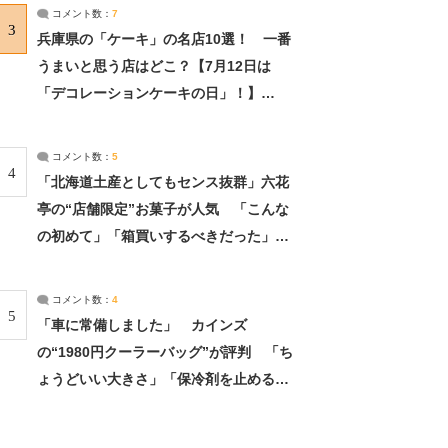
サーチ：2ページ目
コメント数：
7
3
兵庫県の「ケーキ」の名店10選！ 一番
うまいと思う店はどこ？【7月12日は
「デコレーションケーキの日」！】
（2/4） | 兵庫県 ねとらぼリサーチ：2ペ
ージ目
コメント数：
5
4
「北海道土産としてもセンス抜群」六花
亭の“店舗限定”お菓子が人気 「こんな
の初めて」「箱買いするべきだった」
（1/2） | 北海道 ねとらぼリサーチ
コメント数：
4
5
「車に常備しました」 カインズ
の“1980円クーラーバッグ”が評判 「ち
ょうどいい大きさ」「保冷剤を止めるベ
ルトが良い」（1/5） | ライフ ねとらぼ
リサーチ