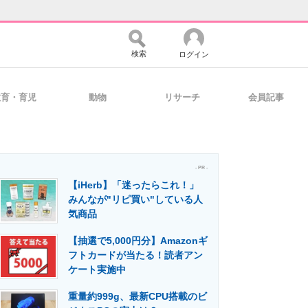
検索
ログイン
教育・育児
動物
リサーチ
会員記事
バイスの未来
好きが集まる 比べて選べる
- PR -
【iHerb】「迷ったらこれ！」
コミュニティ
マーケ×ITの今がよく分かる
みんなが"リピ買い"している人
気商品
【抽選で5,000円分】Amazonギ
・活用を支援
フトカードが当たる！読者アン
ケート実施中
重量約999g、最新CPU搭載のビ