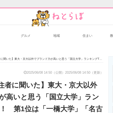
グルメ
地域
住まい
と未来を見通す
スマホと通信の最新トレンド
進化するPCとデ
大・京大以外でブランド力が高いと思う「国立大学」ランキングTOP17！ 第1位は「一橋大学」「名古屋大学」【2025年最新調査結果】
のいまが分かる
企業ITのトレンドを詳説
経営リーダーの
2025/06/08 14:50（公開）
2025/06/08 14:50（更新）
住者に聞いた】東大・京大以外
T製品の総合サイト
IT製品の技術・比較・事例
製造業のIT導入
が高いと思う「国立大学」ラン
17！ 第1位は「一橋大学」「名古