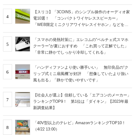
【スリコ】「3COINS」のシンプル操作のオーディオ家
4
電10選！ 「コンパクトワイヤレススピーカー」
「WEB限定ミニクリアワイヤレスイヤホン」などを紹
介【2025年1月最新版】
「スマホの発熱対策に」エレコムの“ペルチェ式スマホ
5
クーラー”が夏におすすめ 「これ買って正解でした」
「非常に静かでしっかり冷却してくれる」
「ハンディファンより使い勝手いい」 無印良品の“ク
6
リップ式ミニ扇風機”が好評 「想像していたより強い
風も出る」「静かで使いやすいです」
【社会人が選ぶ】信頼している「エアコンのメーカー」
7
ランキングTOP9！ 第1位は「ダイキン」【2023年最
新調査結果】
「40V型以上のテレビ」AmazonランキングTOP10！
8
（4/22 13:00）