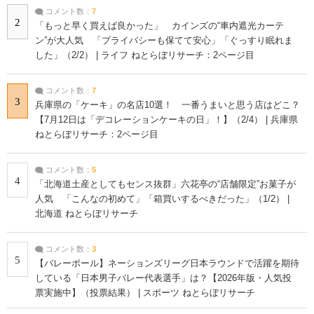
コメント数：
7
2
「もっと早く買えば良かった」 カインズの“車内遮光カーテ
ン”が大人気 「プライバシーも保てて安心」「ぐっすり眠れま
した」（2/2） | ライフ ねとらぼリサーチ：2ページ目
コメント数：
7
3
兵庫県の「ケーキ」の名店10選！ 一番うまいと思う店はどこ？
【7月12日は「デコレーションケーキの日」！】（2/4） | 兵庫県
ねとらぼリサーチ：2ページ目
コメント数：
5
4
「北海道土産としてもセンス抜群」六花亭の“店舗限定”お菓子が
人気 「こんなの初めて」「箱買いするべきだった」（1/2） |
北海道 ねとらぼリサーチ
コメント数：
3
5
【バレーボール】ネーションズリーグ日本ラウンドで活躍を期待
している「日本男子バレー代表選手」は？【2026年版・人気投
票実施中】（投票結果） | スポーツ ねとらぼリサーチ