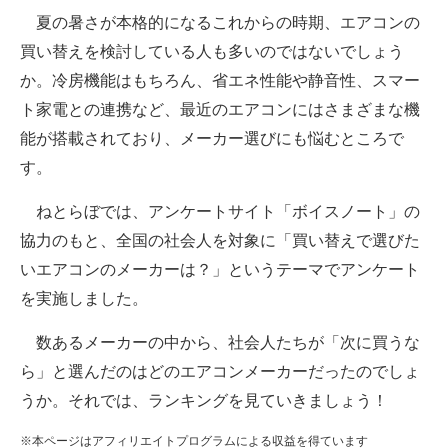
夏の暑さが本格的になるこれからの時期、エアコンの
ITの今と未来を見通す
買い替えを検討している人も多いのではないでしょう
か。冷房機能はもちろん、省エネ性能や静音性、スマー
スマホと通信の最新トレンド
ト家電との連携など、最近のエアコンにはさまざまな機
進化するPCとデバイスの未来
能が搭載されており、メーカー選びにも悩むところで
す。
好きが集まる 比べて選べる
ねとらぼでは、アンケートサイト「ボイスノート」の
ビジネスと働き方のヒント
協力のもと、全国の社会人を対象に「買い替えで選びた
AI活用のいまが分かる
いエアコンのメーカーは？」というテーマでアンケート
を実施しました。
企業ITのトレンドを詳説
数あるメーカーの中から、社会人たちが「次に買うな
経営リーダーのコミュニティ
ら」と選んだのはどのエアコンメーカーだったのでしょ
マーケ×ITの今がよく分かる
うか。それでは、ランキングを見ていきましょう！
ITエンジニア向け専門サイト
※本ページはアフィリエイトプログラムによる収益を得ています