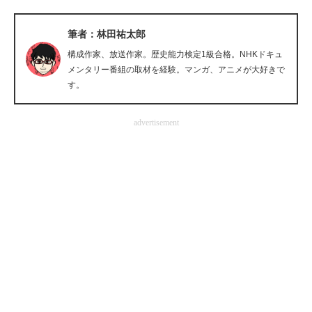
企業向けIT製品の総合サイト
筆者：林田祐太郎
IT製品の技術・比較・事例
構成作家、放送作家。歴史能力検定1級合格。NHKドキュ
メンタリー番組の取材を経験。マンガ、アニメが大好きで
製造業のIT導入・活用を支援
す。
モノづくり技術者専門サイト
advertisement
エレクトロニクス専門サイト
電子設計の基本と応用
エネルギーの専門メディア
建設×テクノロジーの最前線
ちょっと気になるネットの話題