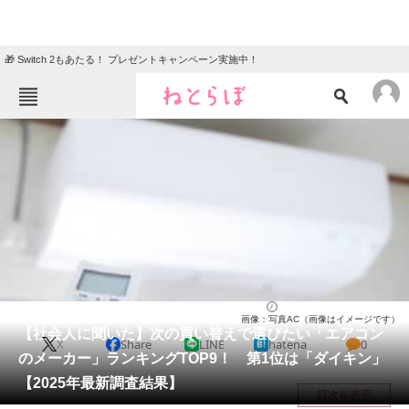
🎁 Switch 2もあたる！ プレゼントキャンペーン実施中！
ねとらぼメニュー
TOP
ニュース
エンタメ
クイズ
グルメ
地域
住まい
教育・育児
動物
リサーチ
家電・PC・カメラ
2025/06/15 18:10（公開）
画像：写真AC（画像はイメージです）
会員記事
【社会人に聞いた】次の買い替えで選びたい「エアコン
X
Share
LINE
hatena
0
のメーカー」ランキングTOP9！ 第1位は「ダイキン」
メディア
【2025年最新調査結果】
目次を表示
注目記事を集めた総合ページ