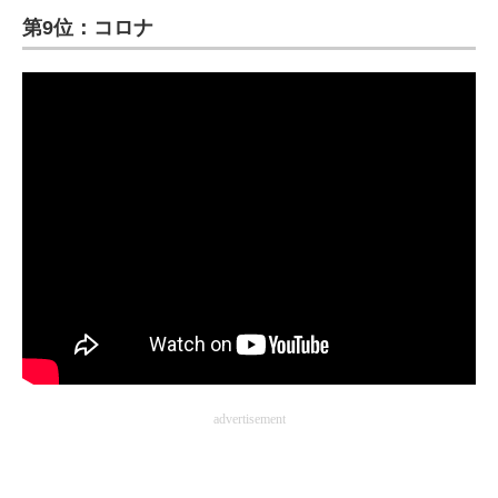
第9位：コロナ
ITの今と未来を見通す
スマホと通信の最新トレンド
進化するPCとデバイスの未来
好きが集まる 比べて選べる
ビジネスと働き方のヒント
AI活用のいまが分かる
企業ITのトレンドを詳説
経営リーダーのコミュニティ
advertisement
マーケ×ITの今がよく分かる
ITエンジニア向け専門サイト