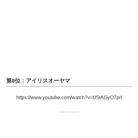
企業向けIT製品の総合サイト
IT製品の技術・比較・事例
製造業のIT導入・活用を支援
モノづくり技術者専門サイト
エレクトロニクス専門サイト
電子設計の基本と応用
第8位：アイリスオーヤマ
エネルギーの専門メディア
https://www.youtube.com/watch?v=U5iAGyO7prI
建設×テクノロジーの最前線
advertisement
ちょっと気になるネットの話題