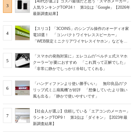
【40代が選ぶ】コスパ最強だと思う「スマホメーカー」
3
人気ランキングTOP24！ 第1位は「Google」【2026年
最新調査結果】
【スリコ】「3COINS」のシンプル操作のオーディオ家
4
電10選！ 「コンパクトワイヤレススピーカー」
「WEB限定ミニクリアワイヤレスイヤホン」などを紹
介【2025年1月最新版】
「スマホの発熱対策に」エレコムの“ペルチェ式スマホ
5
クーラー”が夏におすすめ 「これ買って正解でした」
「非常に静かでしっかり冷却してくれる」
「ハンディファンより使い勝手いい」 無印良品の“ク
6
リップ式ミニ扇風機”が好評 「想像していたより強い
風も出る」「静かで使いやすいです」
【社会人が選ぶ】信頼している「エアコンのメーカー」
7
ランキングTOP9！ 第1位は「ダイキン」【2023年最
新調査結果】