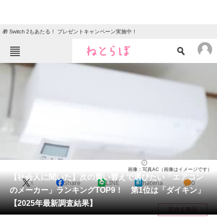
🎁 Switch 2もあたる！ プレゼントキャンペーン実施中！
ねとらぼメニュー
TOP
ニュース
エンタメ
クイズ
グルメ
地域
住まい
教育・育児
動物
リサーチ
家電・PC・カメラ
2025/06/15 18:10（公開）
画像：写真AC（画像はイメージです）
会員記事
【社会人に聞いた】次の買い替えで選びたい「エアコン
X
Share
LINE
hatena
0
のメーカー」ランキングTOP9！ 第1位は「ダイキン」
メディア
【2025年最新調査結果】
目次を表示
注目記事を集めた総合ページ