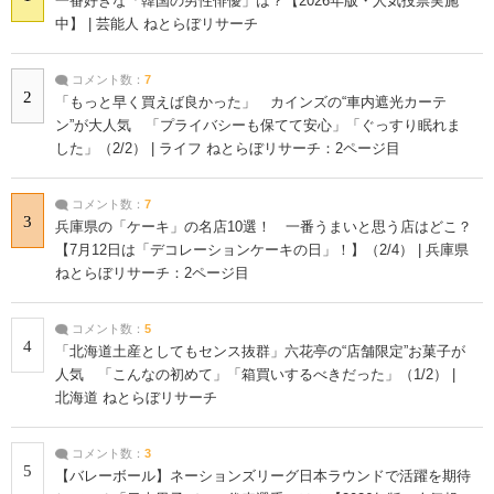
一番好きな「韓国の男性俳優」は？【2026年版・人気投票実施
中】 | 芸能人 ねとらぼリサーチ
コメント数：
7
2
「もっと早く買えば良かった」 カインズの“車内遮光カーテ
ン”が大人気 「プライバシーも保てて安心」「ぐっすり眠れま
した」（2/2） | ライフ ねとらぼリサーチ：2ページ目
コメント数：
7
3
兵庫県の「ケーキ」の名店10選！ 一番うまいと思う店はどこ？
【7月12日は「デコレーションケーキの日」！】（2/4） | 兵庫県
ねとらぼリサーチ：2ページ目
コメント数：
5
4
「北海道土産としてもセンス抜群」六花亭の“店舗限定”お菓子が
人気 「こんなの初めて」「箱買いするべきだった」（1/2） |
北海道 ねとらぼリサーチ
コメント数：
3
5
【バレーボール】ネーションズリーグ日本ラウンドで活躍を期待