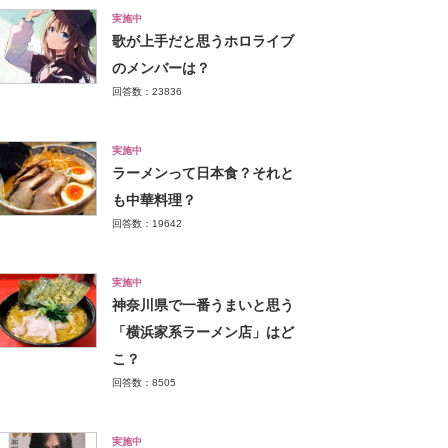
実施中
歌が上手だと思うホロライブ
のメンバーは？
回答数：23836
実施中
ラーメンって日本食？それと
も中華料理？
回答数：19642
実施中
神奈川県で一番うまいと思う
「横浜家系ラーメン店」はど
こ？
回答数：8505
実施中