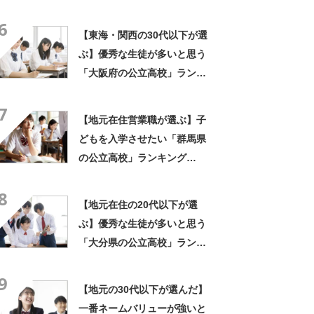
TOP14！ 第1位は「東北学
6
院高校」【2025年最新調査結
【東海・関西の30代以下が選
果】
ぶ】優秀な生徒が多いと思う
「大阪府の公立高校」ランキ
ングTOP15！ 第1位は「天
7
王寺高校」【2023年最新調査
【地元在住営業職が選ぶ】子
結果】
どもを入学させたい「群馬県
の公立高校」ランキング
TOP6！ 第1位は「前橋高
8
校」「高崎高校」【2023年最
【地元在住の20代以下が選
新調査結果】
ぶ】優秀な生徒が多いと思う
「大分県の公立高校」ランキ
ングTOP7！ 第1位は「大分
9
上野丘高校」【2023年最新調
【地元の30代以下が選んだ】
査結果】
一番ネームバリューが強いと