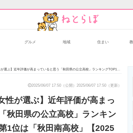
グルメ
地域
住まい
と未来を見通す
スマホと通信の最新トレンド
進化するPCとデ
近年評価が高まっていると思う「秋田県の公立高校」ランキングTOP10！ 第1位は「秋田南高校」【2025年最新調査結果】
のいまが分かる
企業ITのトレンドを詳説
経営リーダーの
2025/06/07 17:50（公開）
2025/06/07 17:50（更新）
女性が選ぶ】近年評価が高まっ
T製品の総合サイト
IT製品の技術・比較・事例
製造業のIT導入
「秋田県の公立高校」ランキン
 第1位は「秋田南高校」【2025