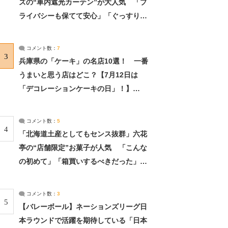
ズの“車内遮光カーテン”が大人気 「プ
ライバシーも保てて安心」「ぐっすり眠
れました」（2/2） | ライフ ねとらぼリ
サーチ：2ページ目
コメント数：
7
3
兵庫県の「ケーキ」の名店10選！ 一番
うまいと思う店はどこ？【7月12日は
「デコレーションケーキの日」！】
（2/4） | 兵庫県 ねとらぼリサーチ：2ペ
ージ目
コメント数：
5
4
「北海道土産としてもセンス抜群」六花
亭の“店舗限定”お菓子が人気 「こんな
の初めて」「箱買いするべきだった」
（1/2） | 北海道 ねとらぼリサーチ
コメント数：
3
5
【バレーボール】ネーションズリーグ日
本ラウンドで活躍を期待している「日本