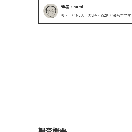
筆者：nami
夫・子ども3人・犬3匹・猫2匹と暮らすママ
調査概要