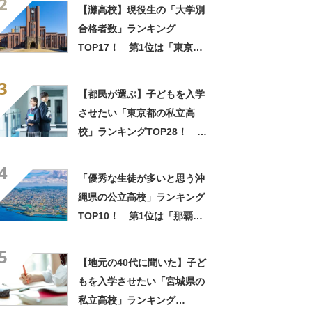
2
高校」【2026年最新調査結
【灘高校】現役生の「大学別
果】
合格者数」ランキング
TOP17！ 第1位は「東京大
学」【2024年最新調査結果】
3
【都民が選ぶ】子どもを入学
させたい「東京都の私立高
校」ランキングTOP28！ 第
1位は「開成高校」【2025年
4
最新調査結果】
「優秀な生徒が多いと思う沖
縄県の公立高校」ランキング
TOP10！ 第1位は「那覇国
際高校」【2025年最新調査結
5
果】
【地元の40代に聞いた】子ど
もを入学させたい「宮城県の
私立高校」ランキング