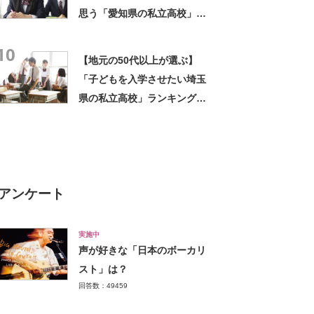
思う「愛知県の私立高校」ラ
ンキングTOP12！ 第1位は
10
「東海高校」【2023年最新調
【地元の50代以上が選ぶ】
査結果】
「子どもを入学させたい埼玉
県の私立高校」ランキング
TOP16！ 第1位は「慶應義
塾志木高校」【2023年最新調
査結果】
アンケート
実施中
声が好きな「日本のボーカリ
スト」は？
回答数：49459