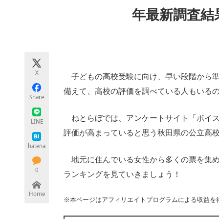
モノづくり技術者専門サイト
エレクトロ
年最新調査結
ちょっと気になるネットの話題
X
子どもの高校受験に向け、早い段階から準
備えて、高校の評価を調べている人もいる
Share
ねとらぼでは、アンケートサイト「ボイス
LINE
評価が高まっていると思う秋田県の公立高
hatena
地元に住んでいる女性から多くの票を集め
0
ランキングを見ていきましょう！
Home
※本ページはアフィリエイトプログラムによる収益を