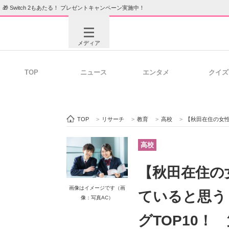
🎁 Switch 2もあたる！ プレゼントキャンペーン実施中！
メディア
TOP
ニュース
エンタメ
クイズ
注目記事を集めた総合ページ
ITの今
TOP
>
リサーチ
>
教育
>
高校
>
【秋田在住の女性が選ぶ】
ビジネスと働き方のヒント
AI活用
高校
【秋田在住の
ITエンジニア向け専門サイト
企業向けI
画像はイメージです（画
ていると思う
像：写真AC）
グTOP10！