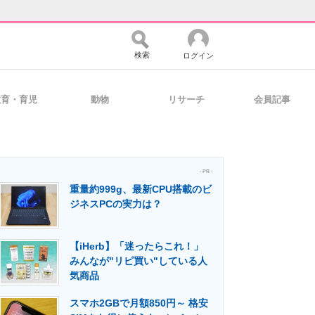
検索
ログイン
教育・育児
動物
リサーチ
会員記事
バイスの未来
好きが集まる 比べて選べる
- PR -
重量約999g、最新CPU搭載のビ
コミュニティ
マーケ×ITの今がよく分かる
ジネスPCの実力は？
【iHerb】「迷ったらこれ！」
・活用を支援
みんなが"リピ買い"している人
気商品
スマホ2GBで月額850円～ 格安