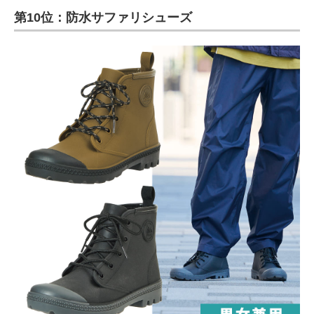
第10位：防水サファリシューズ
ITの今と未来を見通す
スマホと通信の最新トレンド
進化するPCとデバイスの未来
好きが集まる 比べて選べる
ビジネスと働き方のヒント
AI活用のいまが分かる
企業ITのトレンドを詳説
経営リーダーのコミュニティ
マーケ×ITの今がよく分かる
ITエンジニア向け専門サイト