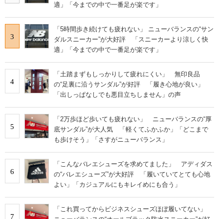
適」「今までの中で一番足が楽です」
「5時間歩き続けても疲れない」 ニューバランスの“サン
3
ダルスニーカー”が大好評 「スニーカーより涼しく快
適」「今までの中で一番足が楽です」
「土踏まずもしっかりして疲れにくい」 無印良品
4
の“足裏に沿うサンダル”が好評 「履き心地が良い」
「出しっぱなしでも悪目立ちしません」の声
「2万歩ほど歩いても疲れない」 ニューバランスの“厚
5
底サンダル”が大人気 「軽くてふかふか」「どこまで
も歩けそう」「さすがニューバランス」
「こんなバレエシューズを求めてました」 アディダス
6
の“バレエシューズ”が大好評 「履いていてとても心地
よい」「カジュアルにもキレイめにも合う」
「これ買ってからビジネスシューズほぼ履いてない」
7