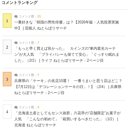
コメントランキング
コメント数：
21
1
一番好きな「韓国の男性俳優」は？【2026年版・人気投票実施
中】 | 芸能人 ねとらぼリサーチ
コメント数：
7
2
「もっと早く買えば良かった」 カインズの“車内遮光カーテ
ン”が大人気 「プライバシーも保てて安心」「ぐっすり眠れま
した」（2/2） | ライフ ねとらぼリサーチ：2ページ目
コメント数：
7
3
兵庫県の「ケーキ」の名店10選！ 一番うまいと思う店はどこ？
【7月12日は「デコレーションケーキの日」！】（2/4） | 兵庫県
ねとらぼリサーチ：2ページ目
コメント数：
5
4
「北海道土産としてもセンス抜群」六花亭の“店舗限定”お菓子が
人気 「こんなの初めて」「箱買いするべきだった」（1/2） |
北海道 ねとらぼリサーチ