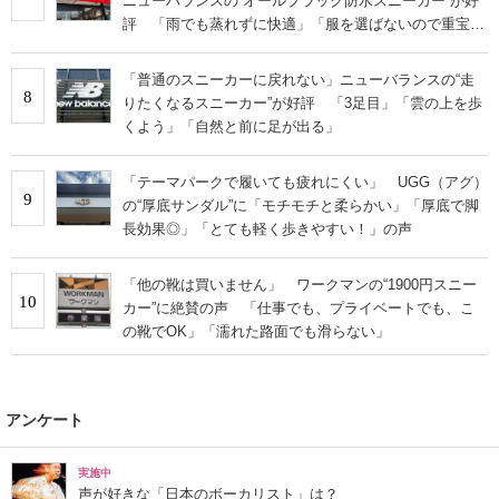
ニューバランスの“オールブラック防水スニーカー”が好
評 「雨でも蒸れずに快適」「服を選ばないので重宝」
などの声
「普通のスニーカーに戻れない」ニューバランスの“走
8
りたくなるスニーカー”が好評 「3足目」「雲の上を歩
くよう」「自然と前に足が出る」
「テーマパークで履いても疲れにくい」 UGG（アグ）
9
の“厚底サンダル”に「モチモチと柔らかい」「厚底で脚
長効果◎」「とても軽く歩きやすい！」の声
「他の靴は買いません」 ワークマンの“1900円スニー
10
カー”に絶賛の声 「仕事でも、プライベートでも、こ
の靴でOK」「濡れた路面でも滑らない」
アンケート
実施中
声が好きな「日本のボーカリスト」は？