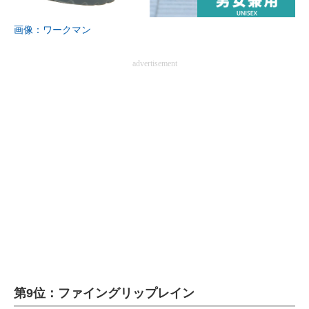
企業向けIT製品の総合サイト
画像：ワークマン
IT製品の技術・比較・事例
advertisement
製造業のIT導入・活用を支援
モノづくり技術者専門サイト
エレクトロニクス専門サイト
電子設計の基本と応用
エネルギーの専門メディア
建設×テクノロジーの最前線
ちょっと気になるネットの話題
第9位：ファイングリップレイン