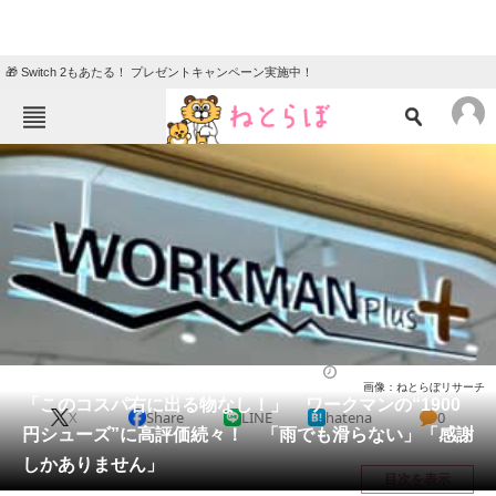
🎁 Switch 2もあたる！ プレゼントキャンペーン実施中！
ねとらぼメニュー
TOP
ニュース
エンタメ
クイズ
グルメ
地域
住まい
教育・育児
動物
リサーチ
シューズ
2025/06/07 10:50（公開）
画像：ねとらぼリサーチ
会員記事
「このコスパ右に出る物なし！」 ワークマンの“1900
X
Share
LINE
hatena
0
円シューズ”に高評価続々！ 「雨でも滑らない」「感謝
メディア
しかありません」
目次を表示
注目記事を集めた総合ページ