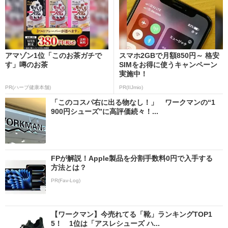
アマゾン1位「このお茶ガチで
スマホ2GBで月額850円～ 格安
す」噂のお茶
SIMをお得に使うキャンペーン
実施中！
PR(ハーブ健康本舗)
PR(IIJmio)
「このコスパ右に出る物なし！」 ワークマンの“1
900円シューズ”に高評価続々！...
FPが解説！Apple製品を分割手数料0円で入手する
方法とは？
PR(Fav-Log)
【ワークマン】今売れてる「靴」ランキングTOP1
5！ 1位は「アスレシューズ ハ...