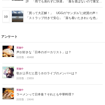
評 「雨でも蒸れずに快適」「服を選ばないので重宝」
などの声
「買って大正解！」 UGGの“サンダル”に絶賛の声！
10
「ストラップ付きで安心」「落ち着いたきれいな色」
アンケート
実施中
声が好きな「日本のボーカリスト」は？
回答数：49468
実施中
歌が上手だと思うホロライブのメンバーは？
回答数：23859
実施中
ラーメンって日本食？それとも中華料理？
回答数：19646