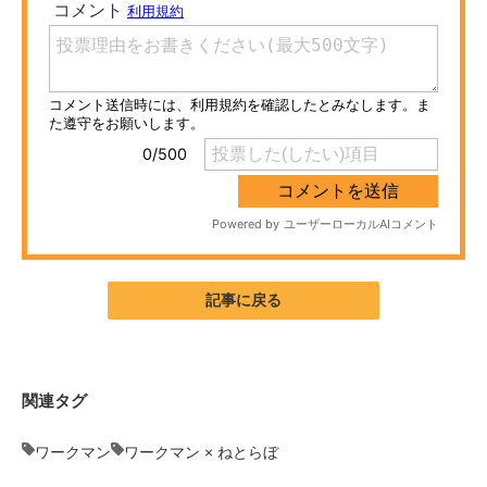
ITの今と未来を見通す
スマホと通信の最新トレンド
進化するPCとデバイスの未来
好きが集まる 比べて選べる
ビジネスと働き方のヒント
AI活用のいまが分かる
記事に戻る
企業ITのトレンドを詳説
経営リーダーのコミュニティ
関連タグ
マーケ×ITの今がよく分かる
ワークマン
ワークマン × ねとらぼ
ITエンジニア向け専門サイト