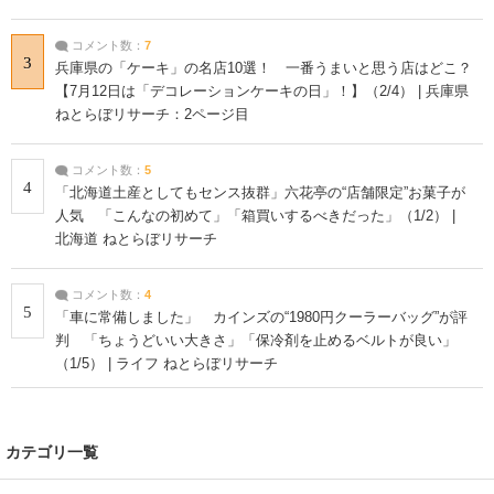
コメント数：
7
3
兵庫県の「ケーキ」の名店10選！ 一番うまいと思う店はどこ？
【7月12日は「デコレーションケーキの日」！】（2/4） | 兵庫県
ねとらぼリサーチ：2ページ目
コメント数：
5
4
「北海道土産としてもセンス抜群」六花亭の“店舗限定”お菓子が
人気 「こんなの初めて」「箱買いするべきだった」（1/2） |
北海道 ねとらぼリサーチ
コメント数：
4
5
「車に常備しました」 カインズの“1980円クーラーバッグ”が評
判 「ちょうどいい大きさ」「保冷剤を止めるベルトが良い」
（1/5） | ライフ ねとらぼリサーチ
カテゴリ一覧