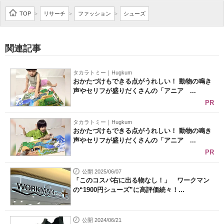
企業向けIT製品の総合サイト
TOP
リサーチ
ファッション
シューズ
>
>
>
IT製品の技術・比較・事例
関連記事
製造業のIT導入・活用を支援
タカラトミー｜Hugkum
モノづくり技術者専門サイト
おかたづけもできる点がうれしい！ 動物の鳴き
声やセリフが盛りだくさんの「アニア ...
エレクトロニクス専門サイト
PR
電子設計の基本と応用
タカラトミー｜Hugkum
おかたづけもできる点がうれしい！ 動物の鳴き
声やセリフが盛りだくさんの「アニア ...
エネルギーの専門メディア
PR
建設×テクノロジーの最前線
公開 2025/06/07
「このコスパ右に出る物なし！」 ワークマン
ちょっと気になるネットの話題
の“1900円シューズ”に高評価続々！...
公開 2024/06/21