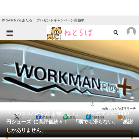
🎁 Switch 2もあたる！ プレゼントキャンペーン実施中！
ねとらぼメニュー
TOP
ニュース
エンタメ
クイズ
グルメ
地域
住まい
教育・育児
動物
リサーチ
シューズ
2025/06/07 10:50（公開）
画像：ねとらぼリサーチ
会員記事
「このコスパ右に出る物なし！」 ワークマンの“1900
X
Share
LINE
hatena
0
円シューズ”に高評価続々！ 「雨でも滑らない」「感謝
メディア
しかありません」
注目記事を集めた総合ページ