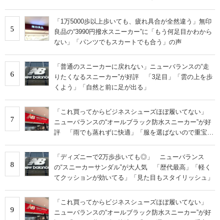
「1万5000歩以上歩いても、疲れ具合が全然違う」無印
5
良品の“3990円撥水スニーカー”に「もう何足目かわから
ない」「パンツでもスカートでも合う」の声
「普通のスニーカーに戻れない」ニューバランスの“走
6
りたくなるスニーカー”が好評 「3足目」「雲の上を歩
くよう」「自然と前に足が出る」
「これ買ってからビジネスシューズほぼ履いてない」
7
ニューバランスの“オールブラック防水スニーカー”が好
評 「雨でも蒸れずに快適」「服を選ばないので重宝」
などの声
「ディズニーで2万歩歩いても◎」 ニューバランス
8
の“スニーカーサンダル”が大人気 「歴代最高」「軽く
てクッションが効いてる」「見た目もスタイリッシュ」
「これ買ってからビジネスシューズほぼ履いてない」
9
ニューバランスの“オールブラック防水スニーカー”が好