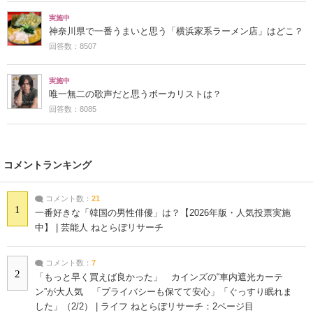
実施中
神奈川県で一番うまいと思う「横浜家系ラーメン店」はどこ？
回答数：8507
実施中
唯一無二の歌声だと思うボーカリストは？
回答数：8085
コメントランキング
コメント数：
21
1
一番好きな「韓国の男性俳優」は？【2026年版・人気投票実施
中】 | 芸能人 ねとらぼリサーチ
コメント数：
7
2
「もっと早く買えば良かった」 カインズの“車内遮光カーテ
ン”が大人気 「プライバシーも保てて安心」「ぐっすり眠れま
した」（2/2） | ライフ ねとらぼリサーチ：2ページ目