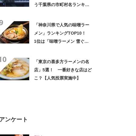
う千葉県の市町村名ランキン
グTOP15！ 第1位は「印旛
9
郡酒々井町」【2024年最新調
「神奈川県で人気の味噌ラー
査結果】
メン」ランキングTOP10！
1位は「味噌ラーメン 雪ぐ
に」【2024年7月版／Google
10
クチコミ調べ】
「東京の喜多方ラーメンの名
店」5選！ 一番好きな店はど
こ？【人気投票実施中】
アンケート