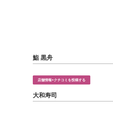
鮨 黒舟
店舗情報+クチコミを投稿する
大和寿司