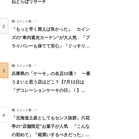
ねとらぼリサーチ
コメント数：
7
2
「もっと早く買えば良かった」 カイン
ズの“車内遮光カーテン”が大人気 「プ
ライバシーも保てて安心」「ぐっすり眠
れました」（2/2） | ライフ ねとらぼリ
サーチ：2ページ目
コメント数：
7
3
兵庫県の「ケーキ」の名店10選！ 一番
うまいと思う店はどこ？【7月12日は
「デコレーションケーキの日」！】
（2/4） | 兵庫県 ねとらぼリサーチ：2ペ
ージ目
コメント数：
5
4
「北海道土産としてもセンス抜群」六花
亭の“店舗限定”お菓子が人気 「こんな
の初めて」「箱買いするべきだった」