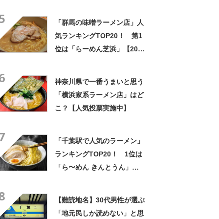
海老が丸ごと一尾」「巨大ア
5
ジフライも」【実地レポー
「群馬の味噌ラーメン店」人
ト】
気ランキングTOP20！ 第1
位は「らーめん芝浜」【2024
年3月12日時点の評価／ラー
6
メンデータベース】
神奈川県で一番うまいと思う
「横浜家系ラーメン店」はど
こ？【人気投票実施中】
7
「千葉駅で人気のラーメン」
ランキングTOP20！ 1位は
「ら〜めん きんとうん」
【2025年2月版／Googleクチ
8
コミ】
【難読地名】30代男性が選ぶ
「地元民しか読めない」と思