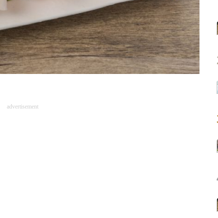
advertisement