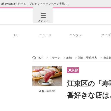
🎁 Switch 2もあたる！ プレゼントキャンペーン実施中！
メディア
TOP
ニュース
エンタメ
クイズ
注目記事を集めた総合ページ
ITの今
TOP
>
リサーチ
>
地域
>
関東・甲信地方
>
東京
ビジネスと働き方のヒント
AI活用
東京都
江東区の「寿
ITエンジニア向け専門サイト
企業向けI
画像：写真AC
番好きな店は