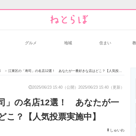
グルメ
地域
住まい
と未来を見通す
スマホと通信の最新トレンド
進化するPCとデ
都
>
江東区の「寿司」の名店12選！ あなたが一番好きな店はどこ？【人気投票実施中】
のいまが分かる
企業ITのトレンドを詳説
経営リーダーの
2025/06/23 15:40（公開）
2025/06/23 15:40（更新）
司」の名店12選！ あなたが一
T製品の総合サイト
IT製品の技術・比較・事例
製造業のIT導入
どこ？【人気投票実施中】
しゅいわ