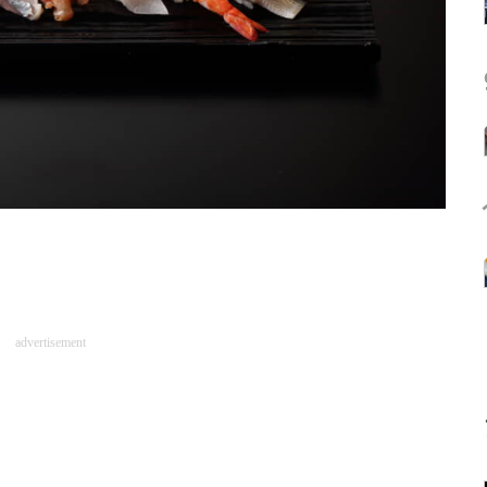
advertisement