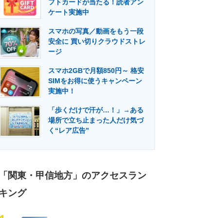
フトカードが当たる！読者アン
門メディア
建設×テクノロジーの最前線
ケート実施中
スマホの写真／動画をもう一段
安全に 買い切りクラウドストレ
ージ
スマホ2GBで月額850円～ 格安
SIMをお得に使うキャンペーン
実施中！
「歩くだけで汗が…！」→ある
場所で立ち止まった人だけ気づ
く“レア広告”
「関東・甲信地方」のアクセスラン
キング