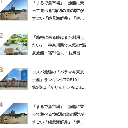
1
「まるで魚市場」 漁船に乗
って遊べる“海辺の道の駅”が
すごい「絶景海鮮丼」「伊勢
海老が丸ごと一尾」「巨大ア
2
ジフライも」【実地レポー
「箱根に来る時はまた利用し
ト】
たい」 神奈川県で人気の“温
泉旅館・宿”1位に「お風呂が
広くてビュッフェがおいし
3
い」「情緒あふれる中庭が素
コスパ最強の「バラマキ東京
敵」の声
土産」ランキングTOP10！
第1位は「かりんといろは 24
個入」【2024年最新調査結
4
果】
「まるで魚市場」 漁船に乗
って遊べる“海辺の道の駅”が
すごい「絶景海鮮丼」「伊勢