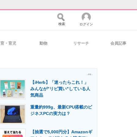
検索
ログイン
教育・育児
動物
リサーチ
会員記事
バイスの未来
好きが集まる 比べて選べる
- PR -
【iHerb】「迷ったらこれ！」
コミュニティ
マーケ×ITの今がよく分かる
みんなが"リピ買い"している人
気商品
重量約999g、最新CPU搭載のビ
・活用を支援
ジネスPCの実力は？
【抽選で5,000円分】Amazonギ