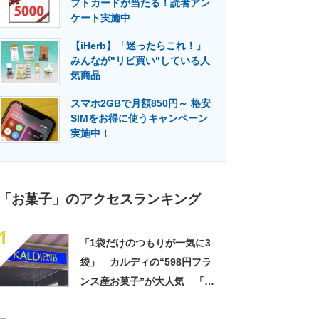
フトカードが当たる！読者アン
門メディア
建設×テクノロジーの最前線
ケート実施中
【iHerb】「迷ったらこれ！」
みんなが"リピ買い"している人
気商品
スマホ2GBで月額850円～ 格安
SIMをお得に使うキャンペーン
実施中！
「お菓子」のアクセスランキング
1
「1袋だけのつもりが一気に3
袋」 カルディの“598円フラ
ンス産お菓子”が大人気 「デ
パ地下スイーツに負けぬ美味