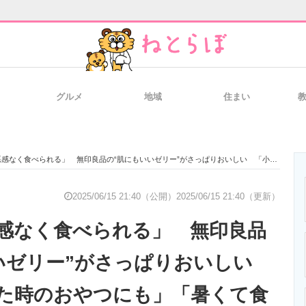
グルメ
地域
住まい
と未来を見通す
スマホと通信の最新トレンド
進化するPCとデ
食べられる」 無印良品の“肌にもいいゼリー”がさっぱりおいしい 「小腹が空いた時のおやつにも」「暑くて食欲ないときにもいい」
のいまが分かる
企業ITのトレンドを詳説
経営リーダーの
2025/06/15 21:40（公開）
2025/06/15 21:40（更新）
感なく食べられる」 無印良品
T製品の総合サイト
IT製品の技術・比較・事例
製造業のIT導入
いゼリー”がさっぱりおいしい
た時のおやつにも」「暑くて食