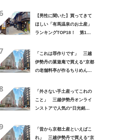
「笹だんご（田中屋本店）」
6
【2026年最新調査結果】
【男性に聞いた】買ってきて
ほしい「有馬温泉のお土産」
ランキングTOP18！ 第1位
は「有馬ロール（カフェ・
7
ド・ボウ）」【2026年最新調
「これは罪作りです」 三越
査結果】
伊勢丹の菓遊庵で買える“京都
の老舗料亭が作るちりめんナ
ッツ”が人気！ 「オシャレな
8
味！」「甘しょっぱくておい
「外さない手土産ってこれの
しい！」
こと」 三越伊勢丹オンライ
ンストアで人気の“日光銘
菓”に集まった声！「軽い食感
9
とほんのりバター味」「いつ
「昔から京都土産といえばこ
も1枚じゃ終われない」
れ」 三越伊勢丹で買える“京