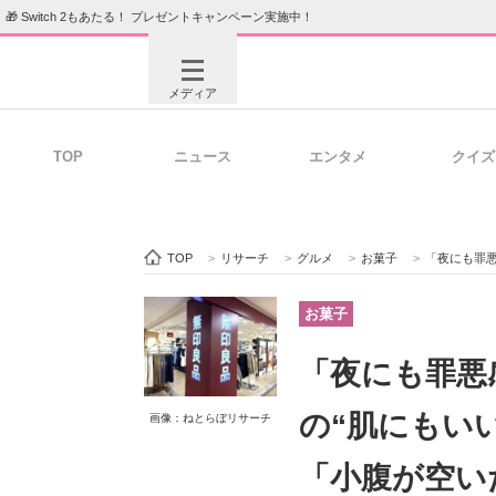
🎁 Switch 2もあたる！ プレゼントキャンペーン実施中！
メディア
TOP
ニュース
エンタメ
クイズ
注目記事を集めた総合ページ
ITの今
TOP
>
リサーチ
>
グルメ
>
お菓子
>
「夜にも罪悪感なく
ビジネスと働き方のヒント
AI活用
お菓子
「夜にも罪悪
ITエンジニア向け専門サイト
企業向けI
の“肌にもい
画像：ねとらぼリサーチ
「小腹が空い