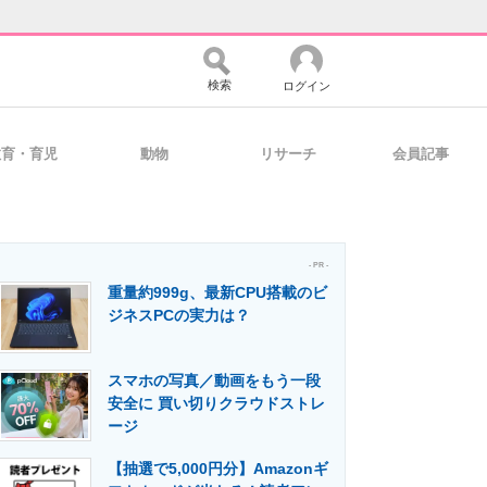
検索
ログイン
教育・育児
動物
リサーチ
会員記事
バイスの未来
好きが集まる 比べて選べる
- PR -
重量約999g、最新CPU搭載のビ
コミュニティ
マーケ×ITの今がよく分かる
ジネスPCの実力は？
スマホの写真／動画をもう一段
・活用を支援
安全に 買い切りクラウドストレ
ージ
【抽選で5,000円分】Amazonギ