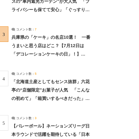
ズの“車内遮光カーテン”が大人気 「プ
ライバシーも保てて安心」「ぐっすり眠
れました」（2/2） | ライフ ねとらぼリ
サーチ：2ページ目
コメント数：
7
3
兵庫県の「ケーキ」の名店10選！ 一番
うまいと思う店はどこ？【7月12日は
「デコレーションケーキの日」！】
（2/4） | 兵庫県 ねとらぼリサーチ：2ペ
ージ目
コメント数：
5
4
「北海道土産としてもセンス抜群」六花
亭の“店舗限定”お菓子が人気 「こんな
の初めて」「箱買いするべきだった」
（1/2） | 北海道 ねとらぼリサーチ
コメント数：
3
5
【バレーボール】ネーションズリーグ日
本ラウンドで活躍を期待している「日本