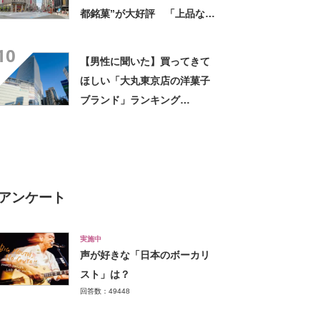
都銘菓”が大好評 「上品な甘
みで美味しい」「毎年買って
10
ます！」
【男性に聞いた】買ってきて
ほしい「大丸東京店の洋菓子
ブランド」ランキング
TOP30！ 第1位は「ゴディ
バ」【2026年最新調査結果】
アンケート
実施中
声が好きな「日本のボーカリ
スト」は？
回答数：49448