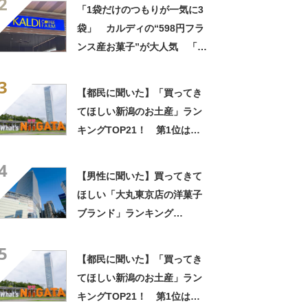
2
しさ」「飲み物の相棒にバッ
「1袋だけのつもりが一気に3
チリ」【実食レビュー】
袋」 カルディの“598円フラ
ンス産お菓子”が大人気 「デ
パ地下スイーツに負けぬ美味
3
しさ」「飲み物の相棒にバッ
【都民に聞いた】「買ってき
チリ」【実食レビュー】
てほしい新潟のお土産」ラン
キングTOP21！ 第1位は
「笹だんご（田中屋本店）」
4
【2026年最新調査結果】
【男性に聞いた】買ってきて
ほしい「大丸東京店の洋菓子
ブランド」ランキング
TOP30！ 第1位は「ゴディ
5
バ」【2026年最新調査結果】
【都民に聞いた】「買ってき
てほしい新潟のお土産」ラン
キングTOP21！ 第1位は