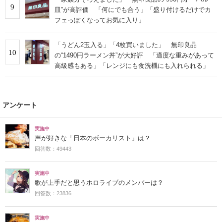
9
皿”が高評価 「何にでも合う」「盛り付けるだけでカ
フェっぽくなってお気に入り」
「うどん2玉入る」「4枚買いました」 無印良品
10
の“1490円ラーメン丼”が大好評 「適度な重みがあって
高級感もある」「レンジにも食洗機にも入れられる」
アンケート
実施中
声が好きな「日本のボーカリスト」は？
回答数：49443
実施中
歌が上手だと思うホロライブのメンバーは？
回答数：23836
実施中