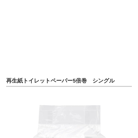
企業向けIT製品の総合サイト
IT製品の技術・比較・事例
製造業のIT導入・活用を支援
モノづくり技術者専門サイト
エレクトロニクス専門サイト
電子設計の基本と応用
再生紙トイレットペーパー5倍巻 シングル
エネルギーの専門メディア
建設×テクノロジーの最前線
ちょっと気になるネットの話題