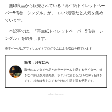
無印良品から販売されている「再生紙トイレットペー
ITの今と未来を見通す
パー5倍巻 シングル」が、コスパ最強だと人気を集め
ています。
スマホと通信の最新トレンド
本記事では、「再生紙トイレットペーパー5倍巻 シ
進化するPCとデバイスの未来
ングル」を紹介します。
好きが集まる 比べて選べる
※本ページはアフィリエイトプログラムによる収益を得ています
ビジネスと働き方のヒント
筆者：月夜に米
AI活用のいまが分かる
海外のエンタメ作品とホラーゲームを愛するライター。好
企業ITのトレンドを詳説
きな作家は森見登美彦。ホテルに泊まるだけの旅行も好き
です。将来は犬をなでるだけの生活を送る予定です。
経営リーダーのコミュニティ
advertisement
マーケ×ITの今がよく分かる
ITエンジニア向け専門サイト