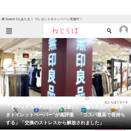
🎁 Switch 2もあたる！ プレゼントキャンペーン実施中！
ねとらぼメニュー
TOP
ニュース
エンタメ
クイズ
グルメ
地域
住まい
教育・育児
動物
リサーチ
ライフ
2025/06/16 20:50（公開）
ねとらぼリサーチ
会員記事
「ドラッグストアのものより安い」 無印良品の“5倍巻
X
Share
LINE
hatena
0
きトイレットペーパー”が高評価 「コスパ最高で長持ち
メディア
する」「交換のストレスから解放されました」
目次を表示
注目記事を集めた総合ページ