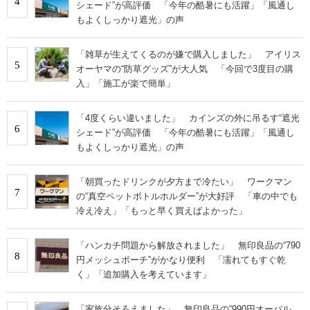
4
シェード”が高評価 「今年の酷暑にも活躍」「風通し
もよくしっかり遮光」の声
「雑草が生えてくるのが嫌で購入しました」 アイリス
5
オーヤマの“防草グッズ”が大人気 「今回で3度目の購
入」「施工が楽で簡単」
「4度くらい違いました」 カインズの外に吊るす“遮光
6
シェード”が高評価 「今年の酷暑にも活躍」「風通し
もよくしっかり遮光」の声
「朝買ったドリンクが夕方まで冷たい」 ワークマン
7
の“真空ペットボトルホルダー”が大好評 「車の中でも
冷え冷え」「もっと早く買えばよかった」
「ハンカチ問題から解放されました」 無印良品の“790
8
円メッシュポーチ”がかなり便利 「濡れてもすぐ乾
く」「追加購入を考えています」
「家族分そろえました」 無印良品の“990円オーバル