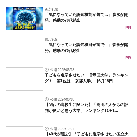
企業向けIT製品の総合サイト
森永乳業
「気になっていた認知機能が菌で…」森永が開
発。感動の70代続出
IT製品の技術・比較・事例
PR
製造業のIT導入・活用を支援
森永乳業
「気になっていた認知機能が菌で…」森永が開
モノづくり技術者専門サイト
発。感動の70代続出
PR
エレクトロニクス専門サイト
公開 2025/06/18
電子設計の基本と応用
子どもを進学させたい「旧帝国大学」ランキン
グ！ 第1位は「京都大学」【6月18日...
エネルギーの専門メディア
建設×テクノロジーの最前線
公開 2024/06/18
【関西の高校生に聞いた】「周囲の人からの評
判が良いと思う大学」ランキングTOP1...
ちょっと気になるネットの話題
公開 2022/12/24
【40代が選ぶ】「子どもに進学させたい国立大