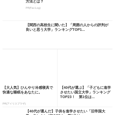
方法とは？
PR(Fav-Log)
【関西の高校生に聞いた】「周囲の人からの評判が
良いと思う大学」ランキングTOP1...
【大人気】ひんやり冷感寝具で
【40代が選ぶ】「子どもに進学
快適な睡眠をあなたに。
させたい国立大学」ランキング
TOP23！ 第1位は...
PR(アイリスプラザ)
【40代が選んだ】子供を進学させたい「旧帝国大