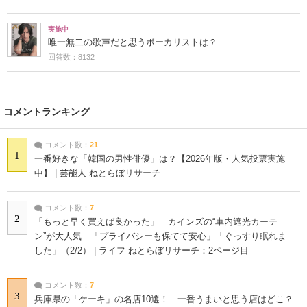
実施中
唯一無二の歌声だと思うボーカリストは？
回答数：8132
コメントランキング
コメント数：
21
1
一番好きな「韓国の男性俳優」は？【2026年版・人気投票実施
中】 | 芸能人 ねとらぼリサーチ
コメント数：
7
2
「もっと早く買えば良かった」 カインズの“車内遮光カーテ
ン”が大人気 「プライバシーも保てて安心」「ぐっすり眠れま
した」（2/2） | ライフ ねとらぼリサーチ：2ページ目
コメント数：
7
3
兵庫県の「ケーキ」の名店10選！ 一番うまいと思う店はどこ？