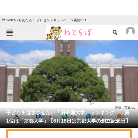
🎁 Switch 2もあたる！ プレゼントキャンペーン実施中！
ねとらぼメニュー
TOP
ニュース
エンタメ
クイズ
グルメ
地域
住まい
教育・育児
動物
リサーチ
大学
2025/06/18 00:05（公開）
画像：写真AC
会員記事
子どもを進学させたい「旧帝国大学」ランキング！ 第
X
Share
LINE
hatena
0
1位は「京都大学」【6月18日は京都大学の創立記念日】
メディア
注目記事を集めた総合ページ