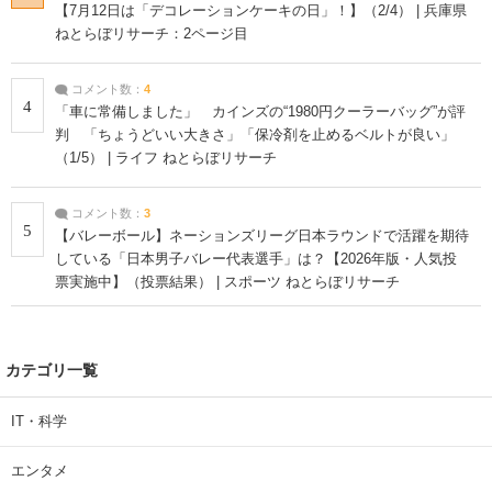
【7月12日は「デコレーションケーキの日」！】（2/4） | 兵庫県
ねとらぼリサーチ：2ページ目
コメント数：
4
4
「車に常備しました」 カインズの“1980円クーラーバッグ”が評
判 「ちょうどいい大きさ」「保冷剤を止めるベルトが良い」
（1/5） | ライフ ねとらぼリサーチ
コメント数：
3
5
【バレーボール】ネーションズリーグ日本ラウンドで活躍を期待
している「日本男子バレー代表選手」は？【2026年版・人気投
票実施中】（投票結果） | スポーツ ねとらぼリサーチ
カテゴリ一覧
IT・科学
エンタメ