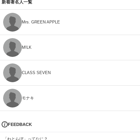
新着著名人一覧
Mrs. GREEN APPLE
M!LK
CLASS SEVEN
モナキ
FEEDBACK
「ねとらぼ」ってなに？