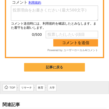
ITの今と未来を見通す
スマホと通信の最新トレンド
進化するPCとデバイスの未来
好きが集まる 比べて選べる
ビジネスと働き方のヒント
AI活用のいまが分かる
記事に戻る
企業ITのトレンドを詳説
経営リーダーのコミュニティ
TOP
リサーチ
教育
大学
>
>
>
マーケ×ITの今がよく分かる
関連記事
ITエンジニア向け専門サイト