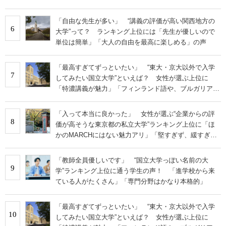
「自由な先生が多い」 “講義の評価が高い関西地方の
6
大学”って？ ランキング上位には「先生が優しいので
単位は簡単」「大人の自由を最高に楽しめる」の声
「最高すぎてずっといたい」 “東大・京大以外で入学
7
してみたい国立大学”といえば？ 女性が選ぶ上位に
「特濃講義が魅力」「フィンランド語や、ブルガリア語
なども学べる」の声
「入って本当に良かった」 女性が選ぶ“企業からの評
8
価が高そうな東京都の私立大学”ランキング上位に「ほ
かのMARCHにはない魅力アリ」「堅すぎず、緩すぎな
い」の声
「教師全員優しいです」 “国立大学っぽい名前の大
9
学”ランキング上位に通う学生の声！ 「進学校から来
ている人がたくさん」「専門分野はかなり本格的」
「最高すぎてずっといたい」 “東大・京大以外で入学
10
してみたい国立大学”といえば？ 女性が選ぶ上位に