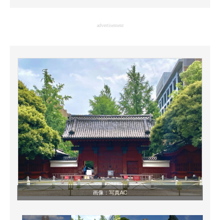
企業向けIT製品の総合サイト
advertisement
IT製品の技術・比較・事例
製造業のIT導入・活用を支援
モノづくり技術者専門サイト
エレクトロニクス専門サイト
電子設計の基本と応用
エネルギーの専門メディア
建設×テクノロジーの最前線
ちょっと気になるネットの話題
画像：
写真AC