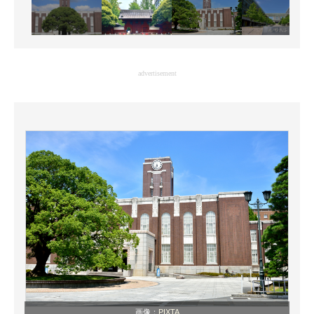
advertisement
画像：
PIXTA