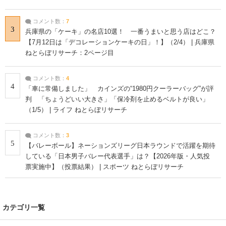
コメント数：
7
3
兵庫県の「ケーキ」の名店10選！ 一番うまいと思う店はどこ？
【7月12日は「デコレーションケーキの日」！】（2/4） | 兵庫県
ねとらぼリサーチ：2ページ目
コメント数：
4
4
「車に常備しました」 カインズの“1980円クーラーバッグ”が評
判 「ちょうどいい大きさ」「保冷剤を止めるベルトが良い」
（1/5） | ライフ ねとらぼリサーチ
コメント数：
3
5
【バレーボール】ネーションズリーグ日本ラウンドで活躍を期待
している「日本男子バレー代表選手」は？【2026年版・人気投
票実施中】（投票結果） | スポーツ ねとらぼリサーチ
カテゴリ一覧