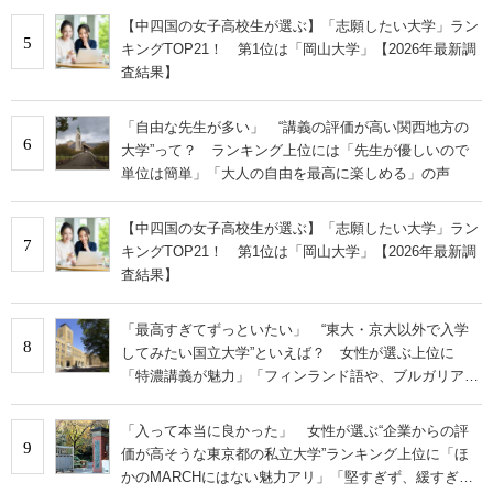
【中四国の女子高校生が選ぶ】「志願したい大学」ラン
5
キングTOP21！ 第1位は「岡山大学」【2026年最新調
査結果】
「自由な先生が多い」 “講義の評価が高い関西地方の
6
大学”って？ ランキング上位には「先生が優しいので
単位は簡単」「大人の自由を最高に楽しめる」の声
【中四国の女子高校生が選ぶ】「志願したい大学」ラン
7
キングTOP21！ 第1位は「岡山大学」【2026年最新調
査結果】
「最高すぎてずっといたい」 “東大・京大以外で入学
8
してみたい国立大学”といえば？ 女性が選ぶ上位に
「特濃講義が魅力」「フィンランド語や、ブルガリア語
なども学べる」の声
「入って本当に良かった」 女性が選ぶ“企業からの評
9
価が高そうな東京都の私立大学”ランキング上位に「ほ
かのMARCHにはない魅力アリ」「堅すぎず、緩すぎな