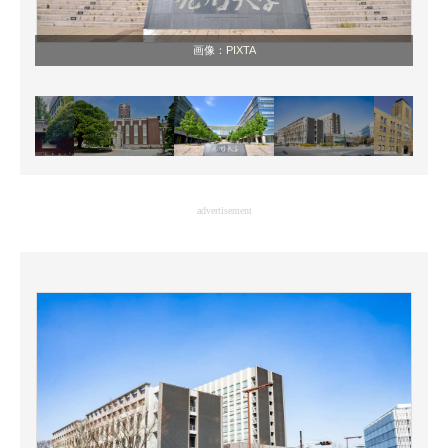
画像：
PIXTA
advertisement