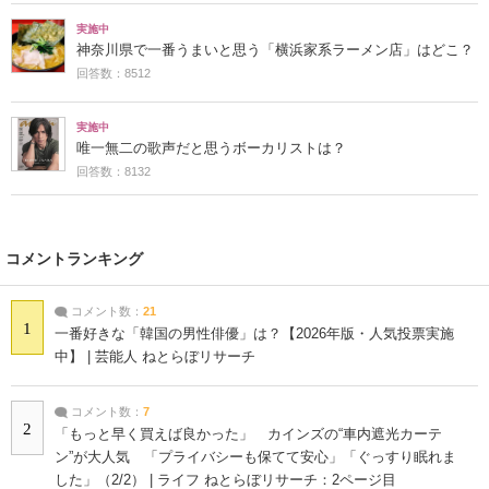
実施中
神奈川県で一番うまいと思う「横浜家系ラーメン店」はどこ？
回答数：8512
実施中
唯一無二の歌声だと思うボーカリストは？
回答数：8132
コメントランキング
コメント数：
21
1
一番好きな「韓国の男性俳優」は？【2026年版・人気投票実施
中】 | 芸能人 ねとらぼリサーチ
コメント数：
7
2
「もっと早く買えば良かった」 カインズの“車内遮光カーテ
ン”が大人気 「プライバシーも保てて安心」「ぐっすり眠れま
した」（2/2） | ライフ ねとらぼリサーチ：2ページ目