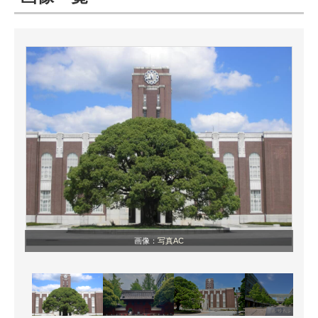
ITの今と未来を見通す
スマホと通信の最新トレンド
進化するPCとデバイスの未来
好きが集まる 比べて選べる
ビジネスと働き方のヒント
AI活用のいまが分かる
企業ITのトレンドを詳説
画像：
写真AC
経営リーダーのコミュニティ
マーケ×ITの今がよく分かる
ITエンジニア向け専門サイト