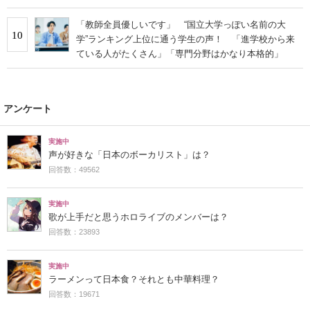
い」の声
「教師全員優しいです」 “国立大学っぽい名前の大
10
学”ランキング上位に通う学生の声！ 「進学校から来
ている人がたくさん」「専門分野はかなり本格的」
アンケート
実施中
声が好きな「日本のボーカリスト」は？
回答数：49562
実施中
歌が上手だと思うホロライブのメンバーは？
回答数：23893
実施中
ラーメンって日本食？それとも中華料理？
回答数：19671