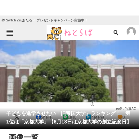
🎁 Switch 2もあたる！ プレゼントキャンペーン実施中！
ねとらぼメニュー
TOP
ニュース
エンタメ
クイズ
グルメ
地域
住まい
教育・育児
動物
リサーチ
大学
2025/06/18 00:05（公開）
画像：写真AC
会員記事
子どもを進学させたい「旧帝国大学」ランキング！ 第
X
Share
LINE
hatena
0
1位は「京都大学」【6月18日は京都大学の創立記念日】
メディア
画像一覧
注目記事を集めた総合ページ