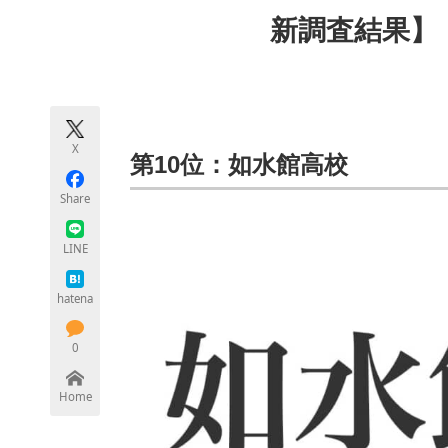
モノづくり技術者専門サイト
エレクトロ
新調査結果】
ちょっと気になるネットの話題
X
第10位：如水館高校
Share
LINE
hatena
0
Home