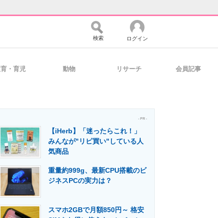
検索
ログイン
教育・育児
動物
リサーチ
会員記事
バイスの未来
好きが集まる 比べて選べる
- PR -
【iHerb】「迷ったらこれ！」
コミュニティ
マーケ×ITの今がよく分かる
みんなが"リピ買い"している人
気商品
重量約999g、最新CPU搭載のビ
・活用を支援
ジネスPCの実力は？
スマホ2GBで月額850円～ 格安