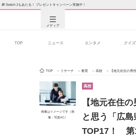
🎁 Switch 2もあたる！ プレゼントキャンペーン実施中！
メディア
TOP
ニュース
エンタメ
クイズ
注目記事を集めた総合ページ
ITの今
TOP
>
リサーチ
>
教育
>
高校
>
【地元在住の男性が選ぶ】
ビジネスと働き方のヒント
AI活用
高校
【地元在住の
ITエンジニア向け専門サイト
企業向けI
画像はイメージです（画
と思う「広島
像：写真AC）
TOP17！ 