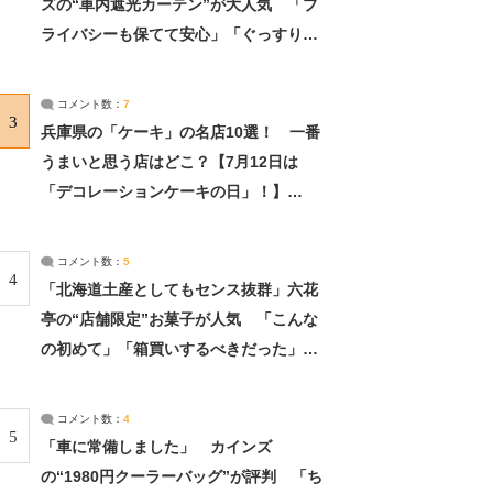
ズの“車内遮光カーテン”が大人気 「プ
ライバシーも保てて安心」「ぐっすり眠
れました」（2/2） | ライフ ねとらぼリ
サーチ：2ページ目
コメント数：
7
3
兵庫県の「ケーキ」の名店10選！ 一番
うまいと思う店はどこ？【7月12日は
「デコレーションケーキの日」！】
（2/4） | 兵庫県 ねとらぼリサーチ：2ペ
ージ目
コメント数：
5
4
「北海道土産としてもセンス抜群」六花
亭の“店舗限定”お菓子が人気 「こんな
の初めて」「箱買いするべきだった」
（1/2） | 北海道 ねとらぼリサーチ
コメント数：
4
5
「車に常備しました」 カインズ
の“1980円クーラーバッグ”が評判 「ち