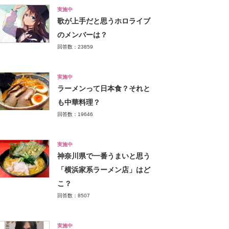
実施中
歌が上手だと思うホロライブ
のメンバーは？
回答数：23859
実施中
ラーメンって日本食？それと
も中華料理？
回答数：19646
実施中
神奈川県で一番うまいと思う
「横浜家系ラーメン店」はど
こ？
回答数：8507
実施中