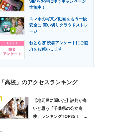
SIMをお得に使うキャンペーン
門メディア
建設×テクノロジーの最前線
実施中！
スマホの写真／動画をもう一段
安全に 買い切りクラウドストレ
ージ
ねとらぼ 読者アンケートにご協
力をお願いします
「高校」のアクセスランキング
1
【地元民に聞いた】評判が高
いと思う「千葉県の公立高
校」ランキングTOP35！ 第
1位は「千葉高校」【2024年