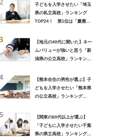
2
最新調査結果】
子どもを入学させたい「埼玉
県の私立高校」ランキング
TOP24！ 第1位は「慶應義
塾志木高校」【2025年最新調
3
査結果】
【地元の40代に聞いた】ネー
ムバリューが強いと思う「新
潟県の公立高校」ランキング
TOP18！ 第1位は「新潟高
4
校」【2025年最新調査結果】
【熊本在住の男性が選ぶ】子
どもを入学させたい「熊本県
の公立高校」ランキング
TOP7！ 1位は「熊本高校」
5
【2023年最新調査結果】
【関東の60代以上が選ぶ】
「子どもに入学させたい千葉
県の県立高校」ランキング