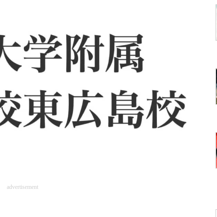
advertisement