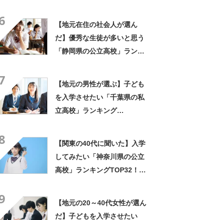
TOP18！ 第1位は「千葉高
6
校」【2023年最新調査結果】
【地元在住の社会人が選ん
だ】優秀な生徒が多いと思う
「静岡県の公立高校」ランキ
ングTOP14！ 第1位は「浜
7
松北高校」【2023年最新調査
【地元の男性が選ぶ】子ども
結果】
を入学させたい「千葉県の私
立高校」ランキング
TOP24！ 第1位は「渋谷教
8
育学園幕張高校」【2023年最
【関東の40代に聞いた】入学
新調査結果】
してみたい「神奈川県の公立
高校」ランキングTOP32！
第1位は「湘南高校」【2024
9
年最新調査結果】
【地元の20～40代女性が選ん
だ】子どもを入学させたい