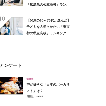
「広島県の公立高校」ランキ
ングTOP8！ 第1位は「基町
10
高校」【2023年最新調査結
【関東の60～70代が選んだ】
果】
子どもを入学させたい「東京
都の私立高校」ランキング
TOP18！ 第1位は「開成高
校」【2023年最新調査結果】
アンケート
実施中
声が好きな「日本のボーカリ
スト」は？
回答数：49468