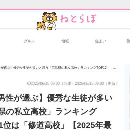
グルメ
地域
住まい
と未来を見通す
スマホと通信の最新トレンド
進化するPCとデ
優秀な生徒が多いと思う「広島県の私立高校」ランキングTOP17！ 第1位は「修道高校」【2025年最新調査結果】
のいまが分かる
企業ITのトレンドを詳説
経営リーダーの
2025/06/18 09:00（公開）
2025/06/18 09:00（更新）
男性が選ぶ】優秀な生徒が多い
T製品の総合サイト
IT製品の技術・比較・事例
製造業のIT導入
県の私立高校」ランキング
第1位は「修道高校」【2025年最