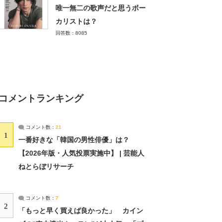
唯一無二の歌声だと思うボー
カリストは？
回答数：8085
コメントランキング
コメント数：
21
1
一番好きな「韓国の男性俳優」は？
【2026年版・人気投票実施中】 | 芸能人
ねとらぼリサーチ
コメント数：
7
2
「もっと早く買えば良かった」 カイン