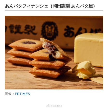
あんバタフィナンシェ（岡田謹製 あんバタ屋）
ITの今と未来を見通す
スマホと通信の最新トレンド
進化するPCとデバイスの未来
好きが集まる 比べて選べる
ビジネスと働き方のヒント
AI活用のいまが分かる
企業ITのトレンドを詳説
経営リーダーのコミュニティ
マーケ×ITの今がよく分かる
画像：
PRTIMES
ITエンジニア向け専門サイト
advertisement