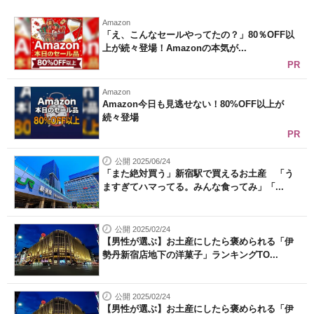
Amazon
「え、こんなセールやってたの？」80％OFF以
上が続々登場！Amazonの本気が...
PR
Amazon
Amazon今日も見逃せない！80%OFF以上が
続々登場
PR
公開 2025/06/24
「また絶対買う」新宿駅で買えるお土産 「う
ますぎてハマってる。みんな食ってみ」「...
公開 2025/02/24
【男性が選ぶ】お土産にしたら褒められる「伊
勢丹新宿店地下の洋菓子」ランキングTO...
公開 2025/02/24
【男性が選ぶ】お土産にしたら褒められる「伊