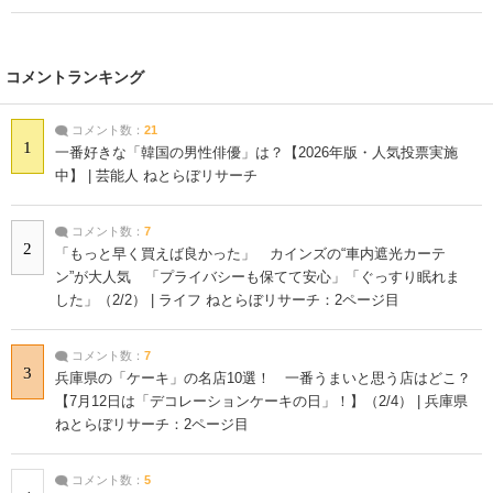
コメントランキング
コメント数：
21
1
一番好きな「韓国の男性俳優」は？【2026年版・人気投票実施
中】 | 芸能人 ねとらぼリサーチ
コメント数：
7
2
「もっと早く買えば良かった」 カインズの“車内遮光カーテ
ン”が大人気 「プライバシーも保てて安心」「ぐっすり眠れま
した」（2/2） | ライフ ねとらぼリサーチ：2ページ目
コメント数：
7
3
兵庫県の「ケーキ」の名店10選！ 一番うまいと思う店はどこ？
【7月12日は「デコレーションケーキの日」！】（2/4） | 兵庫県
ねとらぼリサーチ：2ページ目
コメント数：
5