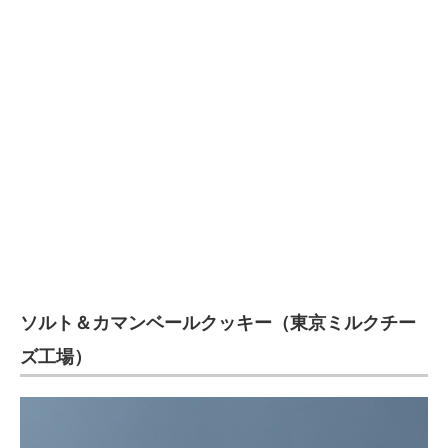
企業向けIT製品の総合サイト
IT製品の技術・比較・事例
製造業のIT導入・活用を支援
モノづくり技術者専門サイト
エレクトロニクス専門サイト
電子設計の基本と応用
エネルギーの専門メディア
ソルト＆カマンベールクッキー（東京ミルクチー
建設×テクノロジーの最前線
ズ工場）
ちょっと気になるネットの話題