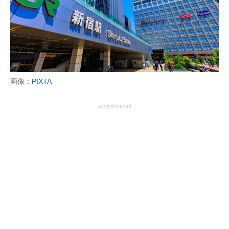
画像：
PIXTA
advertisement