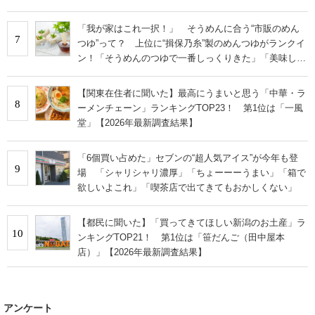
「我が家はこれ一択！」 そうめんに合う“市販のめん
7
つゆ”って？ 上位に“揖保乃糸”製のめんつゆがランクイ
ン！「そうめんのつゆで一番しっくりきた」「美味しす
ぎる」
【関東在住者に聞いた】最高にうまいと思う「中華・ラ
8
ーメンチェーン」ランキングTOP23！ 第1位は「一風
堂」【2026年最新調査結果】
「6個買い占めた」セブンの“超人気アイス”が今年も登
9
場 「シャリシャリ濃厚」「ちょーーーうまい」「箱で
欲しいよこれ」「喫茶店で出てきてもおかしくない」
【都民に聞いた】「買ってきてほしい新潟のお土産」ラ
10
ンキングTOP21！ 第1位は「笹だんご（田中屋本
店）」【2026年最新調査結果】
アンケート