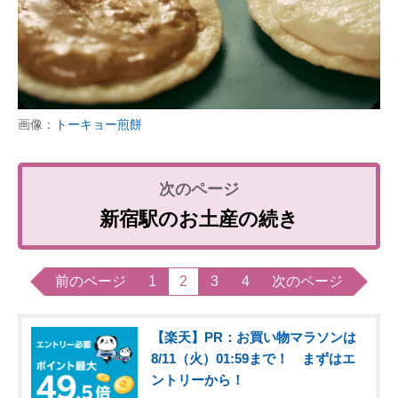
画像：
トーキョー煎餅
新宿駅のお土産の続き
前のページ
1
2
3
4
次のページ
【楽天】PR：お買い物マラソンは
8/11（火）01:59まで！ まずはエ
ントリーから！