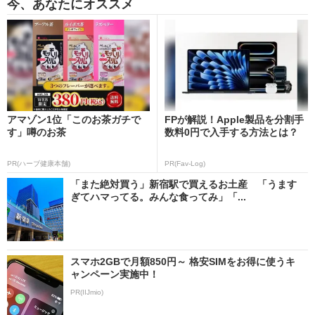
今、あなたにオススメ
アマゾン1位「このお茶ガチで
FPが解説！Apple製品を分割手
す」噂のお茶
数料0円で入手する方法とは？
PR(ハーブ健康本舗)
PR(Fav-Log)
「また絶対買う」新宿駅で買えるお土産 「うます
ぎてハマってる。みんな食ってみ」「...
スマホ2GBで月額850円～ 格安SIMをお得に使うキ
ャンペーン実施中！
PR(IIJmio)