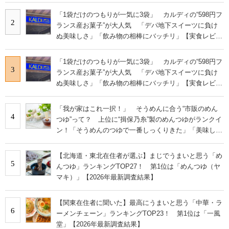
「1袋だけのつもりが一気に3袋」 カルディの“598円フ
2
ランス産お菓子”が大人気 「デパ地下スイーツに負け
ぬ美味しさ」「飲み物の相棒にバッチリ」【実食レビュ
ー】
「1袋だけのつもりが一気に3袋」 カルディの“598円フ
3
ランス産お菓子”が大人気 「デパ地下スイーツに負け
ぬ美味しさ」「飲み物の相棒にバッチリ」【実食レビュ
ー】
「我が家はこれ一択！」 そうめんに合う“市販のめん
4
つゆ”って？ 上位に“揖保乃糸”製のめんつゆがランクイ
ン！「そうめんのつゆで一番しっくりきた」「美味しす
ぎる」
【北海道・東北在住者が選ぶ】まじでうまいと思う「め
5
んつゆ」ランキングTOP27！ 第1位は「めんつゆ（ヤ
マキ）」【2026年最新調査結果】
【関東在住者に聞いた】最高にうまいと思う「中華・ラ
6
ーメンチェーン」ランキングTOP23！ 第1位は「一風
堂」【2026年最新調査結果】