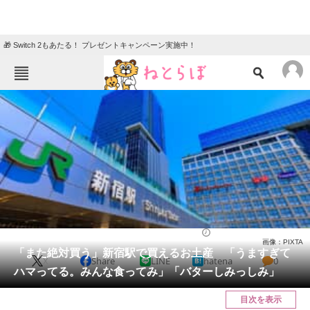
🎁 Switch 2もあたる！ プレゼントキャンペーン実施中！
ねとらぼメニュー
TOP
ニュース
エンタメ
クイズ
グルメ
地域
住まい
教育・育児
動物
リサーチ
グルメ
2025/06/24 16:00（公開）
画像：PIXTA
会員記事
「また絶対買う」新宿駅で買えるお土産 「うますぎて
X
Share
LINE
hatena
0
ハマってる。みんな食ってみ」「バターしみっしみ」
メディア
目次を表示
注目記事を集めた総合ページ