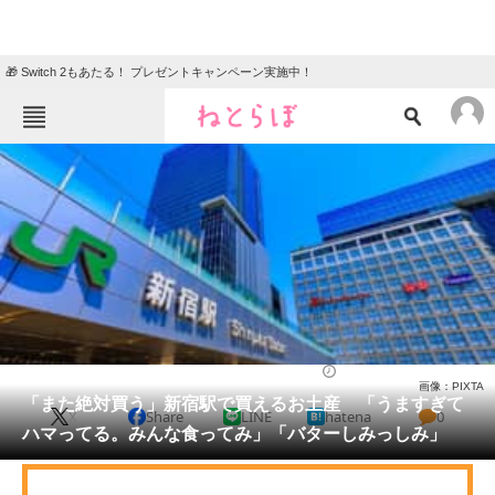
🎁 Switch 2もあたる！ プレゼントキャンペーン実施中！
ねとらぼメニュー
TOP
ニュース
エンタメ
クイズ
グルメ
地域
住まい
教育・育児
動物
リサーチ
グルメ
2025/06/24 16:00（公開）
画像：PIXTA
会員記事
「また絶対買う」新宿駅で買えるお土産 「うますぎて
X
Share
LINE
hatena
0
ハマってる。みんな食ってみ」「バターしみっしみ」
メディア
注目記事を集めた総合ページ