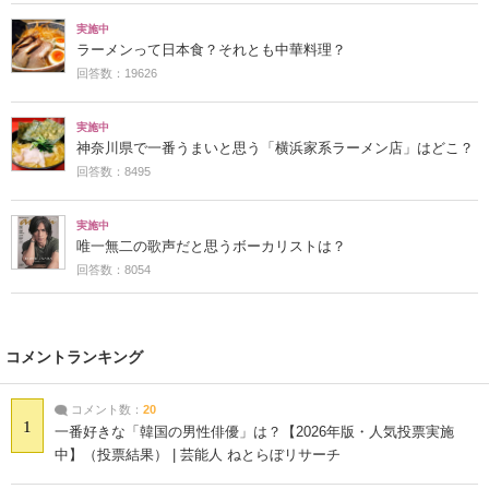
実施中
ラーメンって日本食？それとも中華料理？
回答数：19626
実施中
神奈川県で一番うまいと思う「横浜家系ラーメン店」はどこ？
回答数：8495
実施中
唯一無二の歌声だと思うボーカリストは？
回答数：8054
コメントランキング
コメント数：
20
1
一番好きな「韓国の男性俳優」は？【2026年版・人気投票実施
中】（投票結果） | 芸能人 ねとらぼリサーチ