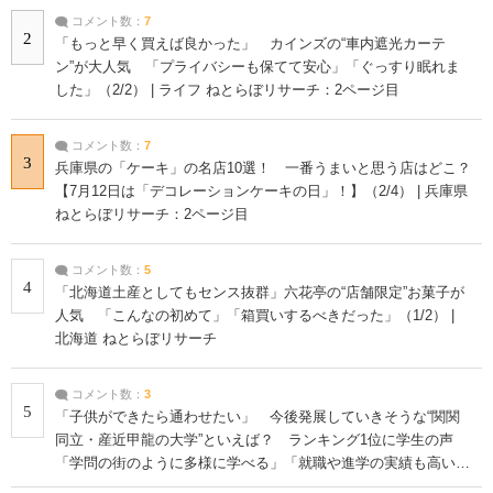
コメント数：
7
2
「もっと早く買えば良かった」 カインズの“車内遮光カーテ
ン”が大人気 「プライバシーも保てて安心」「ぐっすり眠れま
した」（2/2） | ライフ ねとらぼリサーチ：2ページ目
コメント数：
7
3
兵庫県の「ケーキ」の名店10選！ 一番うまいと思う店はどこ？
【7月12日は「デコレーションケーキの日」！】（2/4） | 兵庫県
ねとらぼリサーチ：2ページ目
コメント数：
5
4
「北海道土産としてもセンス抜群」六花亭の“店舗限定”お菓子が
人気 「こんなの初めて」「箱買いするべきだった」（1/2） |
北海道 ねとらぼリサーチ
コメント数：
3
5
「子供ができたら通わせたい」 今後発展していきそうな“関関
同立・産近甲龍の大学”といえば？ ランキング1位に学生の声
「学問の街のように多様に学べる」「就職や進学の実績も高い」
| 大学 ねとらぼリサーチ