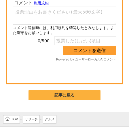
ITの今と未来を見通す
スマホと通信の最新トレンド
進化するPCとデバイスの未来
好きが集まる 比べて選べる
ビジネスと働き方のヒント
AI活用のいまが分かる
企業ITのトレンドを詳説
記事に戻る
経営リーダーのコミュニティ
マーケ×ITの今がよく分かる
TOP
リサーチ
グルメ
>
>
ITエンジニア向け専門サイト