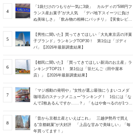
「1袋だけのつもりが一気に3袋」 カルディの“598円フ
4
ランス産お菓子”が大人気 「デパ地下スイーツに負け
ぬ美味しさ」「飲み物の相棒にバッチリ」【実食レビュ
ー】
【男性に聞いた】買ってきてほしい「大丸東京店の洋菓
5
子ブランド」ランキングTOP30！ 第1位は「ゴディ
バ」【2026年最新調査結果】
【都民に聞いた】「買ってきてほしい新潟のお土産」ラ
6
ンキングTOP21！ 第1位は「笹だんご（田中屋本
店）」【2026年最新調査結果】
「マジ感動の発明や」“女性が選ぶ最強にうまいコメダ
7
珈琲店のスナックメニュー”ランキング！ 1位には「な
んで2枚あるんですか……？」「もはや食べるのが1つの
趣味」の声
「昔から京都土産といえばこれ」 三越伊勢丹で買え
8
る“京都銘菓”が大好評 「上品な甘みで美味しい」「毎
年買ってます！」