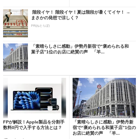
階段イヤ！ 階段イヤ！夏は階段が暑くてイヤ！ →
まさかの発想で涼しく？
PR(ねとらぼ)
「素晴らしさに感動」伊勢丹新宿で“褒められる和
菓子店”1位のお店に絶賛の声 「羊...
FPが解説！Apple製品を分割手
「素晴らしさに感動」伊勢丹新
数料0円で入手する方法とは？
宿で“褒められる和菓子店”1位の
お店に絶賛の声 「羊...