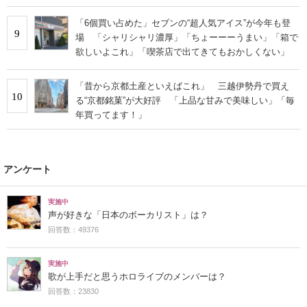
「6個買い占めた」セブンの“超人気アイス”が今年も登
9
場 「シャリシャリ濃厚」「ちょーーーうまい」「箱で
欲しいよこれ」「喫茶店で出てきてもおかしくない」
「昔から京都土産といえばこれ」 三越伊勢丹で買え
10
る“京都銘菓”が大好評 「上品な甘みで美味しい」「毎
年買ってます！」
アンケート
実施中
声が好きな「日本のボーカリスト」は？
回答数：49376
実施中
歌が上手だと思うホロライブのメンバーは？
回答数：23830