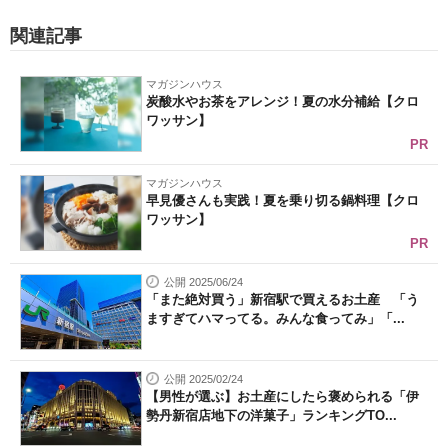
企業向けIT製品の総合サイト
関連記事
IT製品の技術・比較・事例
マガジンハウス
炭酸水やお茶をアレンジ！夏の水分補給【クロ
製造業のIT導入・活用を支援
ワッサン】
PR
モノづくり技術者専門サイト
マガジンハウス
エレクトロニクス専門サイト
早見優さんも実践！夏を乗り切る鍋料理【クロ
ワッサン】
電子設計の基本と応用
PR
エネルギーの専門メディア
公開 2025/06/24
「また絶対買う」新宿駅で買えるお土産 「う
ますぎてハマってる。みんな食ってみ」「...
建設×テクノロジーの最前線
ちょっと気になるネットの話題
公開 2025/02/24
【男性が選ぶ】お土産にしたら褒められる「伊
勢丹新宿店地下の洋菓子」ランキングTO...