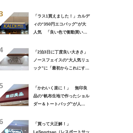
ョルダーバッグ”が好評 「と
3
ても重宝しています！」「軽
「ラス1買えました！」カルデ
くて使いやすい」
ィの“350円エコバッグ”が大
人気 「良い色で衝動買い」
「結局これが一番使いやす
4
い」
「2泊3日に丁度良い大きさ」
ノースフェイスの“大人気リュ
ック”に「最初からこれにすれ
ばよかった」「男女問わず使
5
える」の声
「かわいく楽に！」 無印良
品の“帆布生地で作ったショル
ダー＆トートバッグ”が人
気！ 「大容量で、両手が空
6
く」「ショルダーで斜めにか
「買って大正解！」
けられるし、トートでも様に
LeSportsac（レスポートサッ