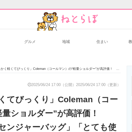
グルメ
地域
住まい
と未来を見通す
スマホと通信の最新トレンド
進化するPCとデ
軽くてびっくり」Coleman（コールマン）の“軽量ショルダー”が高評価！ 「素敵なメッセンジャーバッグ」「とても使い勝手がいい」
のいまが分かる
企業ITのトレンドを詳説
経営リーダーの
2025/06/24 17:00（公開）
2025/06/24 17:00（更新）
てびっくり」Coleman（コー
T製品の総合サイト
IT製品の技術・比較・事例
製造業のIT導入
軽量ショルダー”が高評価！
センジャーバッグ」「とても使