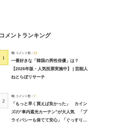
コメントランキング
コメント数：
21
1
一番好きな「韓国の男性俳優」は？
【2026年版・人気投票実施中】 | 芸能人
ねとらぼリサーチ
コメント数：
7
2
「もっと早く買えば良かった」 カイン
ズの“車内遮光カーテン”が大人気 「プ
ライバシーも保てて安心」「ぐっすり眠
れました」（2/2） | ライフ ねとらぼリ