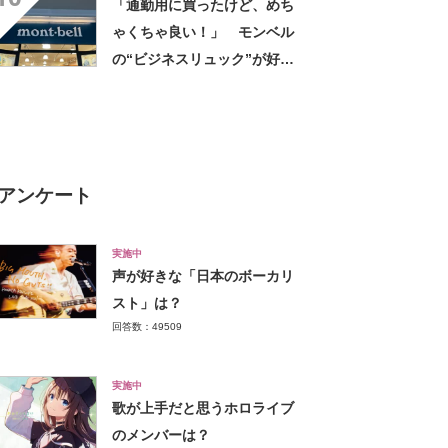
「通勤用に買ったけど、めち
ットもある」
ゃくちゃ良い！」 モンベル
の“ビジネスリュック”が好
評 「615グラムで軽い」
「たくさん入る」「満員電車
に乗りやすくなった」
アンケート
実施中
声が好きな「日本のボーカリ
スト」は？
回答数：49509
実施中
歌が上手だと思うホロライブ
のメンバーは？