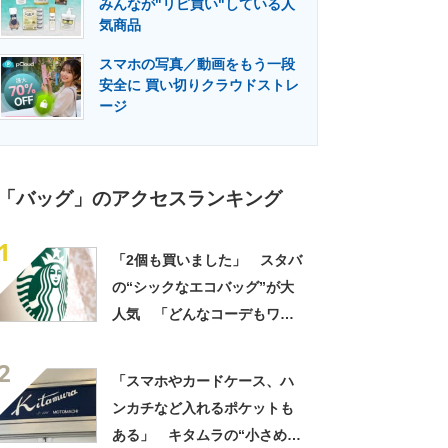
みんなが"リピ買い"している人
門メディア
建設×テクノロジーの最前線
気商品
スマホの写真／動画をもう一段
安全に 買い切りクラウドストレ
ージ
「バッグ」のアクセスランキング
1
「2個も買いました」 スタバ
の“シックなエコバッグ”が大
人気 「どんなコーデもワン
ランク上に変身」「マグカッ
2
プ型のポーチも可愛い」「た
「スマホやカードケース、ハ
くさん入れても肩が痛くなら
ンカチなど入れるポケットも
ない」
ある」 キタムラの“小さめシ