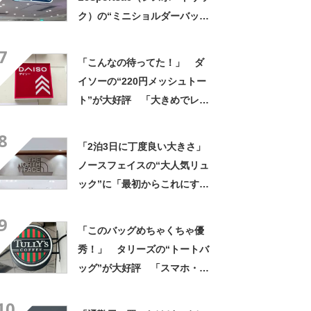
なる！」
ク）の“ミニショルダーバッ
グ”が高評価 「軽いし、しっ
7
かりした作り」「持っている
「こんなの待ってた！」 ダ
だけで気分があがる」
イソーの“220円メッシュトー
ト”が大好評 「大きめでレジ
ャーで大活躍」「推し活バッ
8
グにも◎」「夏に最高であ
「2泊3日に丁度良い大きさ」
る」
ノースフェイスの“大人気リュ
ック”に「最初からこれにすれ
ばよかった」「男女問わず使
9
える」の声
「このバッグめちゃくちゃ優
秀！」 タリーズの“トートバ
ッグ”が大好評 「スマホ・財
布・本・飲み物などが入る」
10
「タンブラー入れられるポケ