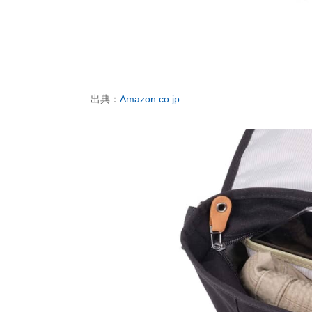
出典：
Amazon.co.jp