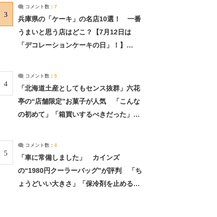
サーチ：2ページ目
コメント数：
7
3
兵庫県の「ケーキ」の名店10選！ 一番
うまいと思う店はどこ？【7月12日は
「デコレーションケーキの日」！】
（2/4） | 兵庫県 ねとらぼリサーチ：2ペ
ージ目
コメント数：
5
4
「北海道土産としてもセンス抜群」六花
亭の“店舗限定”お菓子が人気 「こんな
の初めて」「箱買いするべきだった」
（1/2） | 北海道 ねとらぼリサーチ
コメント数：
4
5
「車に常備しました」 カインズ
の“1980円クーラーバッグ”が評判 「ち
ょうどいい大きさ」「保冷剤を止めるベ
ルトが良い」（1/5） | ライフ ねとらぼ
リサーチ