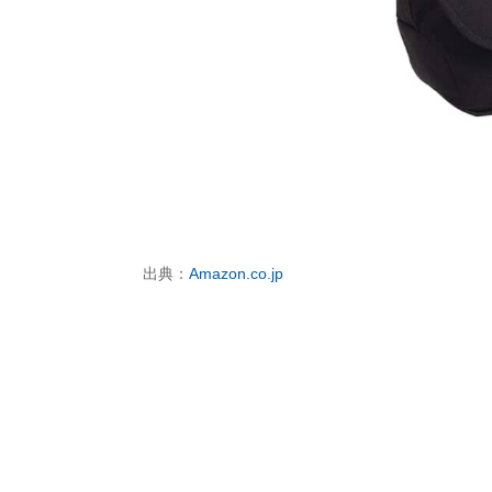
出典：
Amazon.co.jp