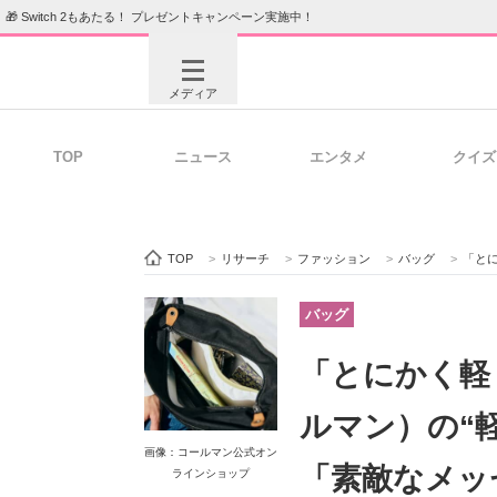
🎁 Switch 2もあたる！ プレゼントキャンペーン実施中！
メディア
TOP
ニュース
エンタメ
クイズ
注目記事を集めた総合ページ
ITの今
TOP
>
リサーチ
>
ファッション
>
バッグ
>
「とにかく
ビジネスと働き方のヒント
AI活用
バッグ
「とにかく軽く
ITエンジニア向け専門サイト
企業向けI
ルマン）の“
画像：コールマン公式オン
「素敵なメッ
ラインショップ