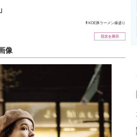
ニクス専門サイト
電子設計の基本と応用
エネルギーの専
」
KOE豚ラーメン爆盛り
目次を表示
画像