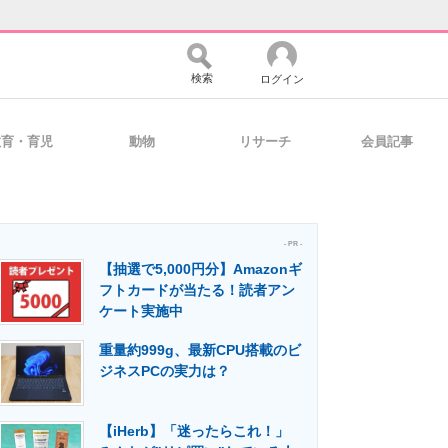
検索
ログイン
教育・育児
動物
リサーチ
会員記事
バイスの未来
好きが集まる 比べて選べる
- PR -
【抽選で5,000円分】Amazonギ
コミュニティ
マーケ×ITの今がよく分かる
フトカードが当たる！読者アン
ケート実施中
重量約999g、最新CPU搭載のビ
・活用を支援
ジネスPCの実力は？
【iHerb】「迷ったらこれ！」