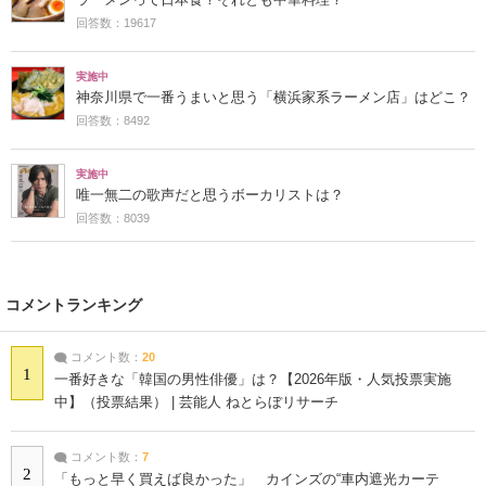
回答数：19617
実施中
神奈川県で一番うまいと思う「横浜家系ラーメン店」はどこ？
回答数：8492
実施中
唯一無二の歌声だと思うボーカリストは？
回答数：8039
コメントランキング
コメント数：
20
1
一番好きな「韓国の男性俳優」は？【2026年版・人気投票実施
中】（投票結果） | 芸能人 ねとらぼリサーチ
コメント数：
7
2
「もっと早く買えば良かった」 カインズの“車内遮光カーテ