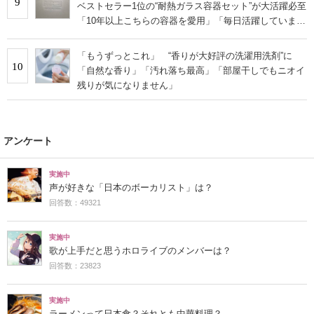
9
ベストセラー1位の“耐熱ガラス容器セット”が大活躍必至
「10年以上こちらの容器を愛用」「毎日活躍していま
す」
「もうずっとこれ」 “香りが大好評の洗濯用洗剤”に
10
「自然な香り」「汚れ落ち最高」「部屋干しでもニオイ
残りが気になりません」
アンケート
実施中
声が好きな「日本のボーカリスト」は？
回答数：49321
実施中
歌が上手だと思うホロライブのメンバーは？
回答数：23823
実施中
ラーメンって日本食？それとも中華料理？