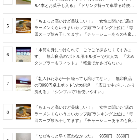
ル4本とお菓子も入る」「ドリンク持って車乗る時便
利」
「ちょっと高いけど美味しい！」 女性に聞いた“店の
5
ラーメンくらいうまいカップ麺”ランキング上位に「毎
回スープ飲み干してます」「チャーシューあるのも良
さ」の声
「水筒を身につけられて、ごそごそ探さなくてすみま
6
す」 無印良品の“ボトル用ホルダー”が大人気 「太め
タンブラーもフィット」「軽量でかさばらない」
「朝入れた氷が一日経っても溶けてない」 無印良品
7
の“3990円卓上ポット”が大好評 「広口で中がしっかり
洗える」「シンプルで1番使いやすい」
「ちょっと高いけど美味しい！」 女性に聞いた“店の
8
ラーメンくらいうまいカップ麺”ランキング上位に「毎
回スープ飲み干してます」「チャーシューあるのも良
さ」の声
「なぜもっと早く買わなかった」 9350円→3660円