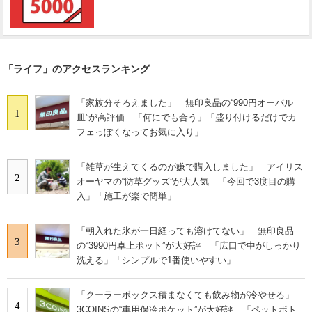
「ライフ」のアクセスランキング
「家族分そろえました」 無印良品の“990円オーバル
1
皿”が高評価 「何にでも合う」「盛り付けるだけでカ
フェっぽくなってお気に入り」
「雑草が生えてくるのが嫌で購入しました」 アイリス
2
オーヤマの“防草グッズ”が大人気 「今回で3度目の購
入」「施工が楽で簡単」
「朝入れた氷が一日経っても溶けてない」 無印良品
3
の“3990円卓上ポット”が大好評 「広口で中がしっかり
洗える」「シンプルで1番使いやすい」
「クーラーボックス積まなくても飲み物が冷やせる」
4
3COINSの“車用保冷ポケット”が大好評 「ペットボト