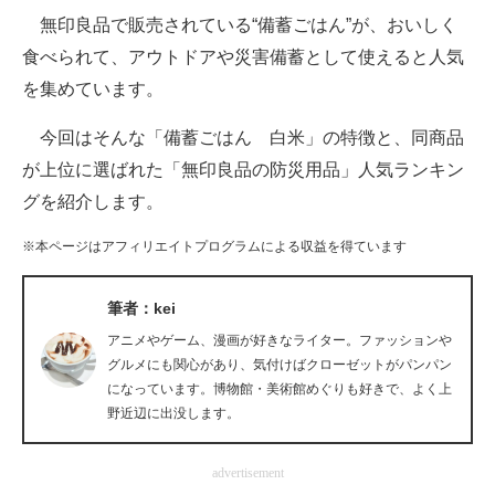
無印良品で販売されている“備蓄ごはん”が、おいしく
ITの今と未来を見通す
食べられて、アウトドアや災害備蓄として使えると人気
を集めています。
スマホと通信の最新トレンド
今回はそんな「備蓄ごはん 白米」の特徴と、同商品
進化するPCとデバイスの未来
が上位に選ばれた「無印良品の防災用品」人気ランキン
好きが集まる 比べて選べる
グを紹介します。
ビジネスと働き方のヒント
※本ページはアフィリエイトプログラムによる収益を得ています
AI活用のいまが分かる
筆者：kei
企業ITのトレンドを詳説
アニメやゲーム、漫画が好きなライター。ファッションや
グルメにも関心があり、気付けばクローゼットがパンパン
経営リーダーのコミュニティ
になっています。博物館・美術館めぐりも好きで、よく上
野近辺に出没します。
マーケ×ITの今がよく分かる
advertisement
ITエンジニア向け専門サイト