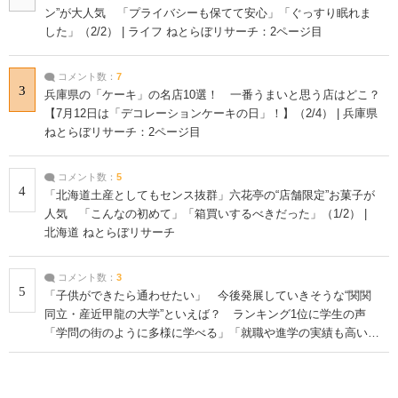
ン”が大人気 「プライバシーも保てて安心」「ぐっすり眠れま
した」（2/2） | ライフ ねとらぼリサーチ：2ページ目
コメント数：
7
3
兵庫県の「ケーキ」の名店10選！ 一番うまいと思う店はどこ？
【7月12日は「デコレーションケーキの日」！】（2/4） | 兵庫県
ねとらぼリサーチ：2ページ目
コメント数：
5
4
「北海道土産としてもセンス抜群」六花亭の“店舗限定”お菓子が
人気 「こんなの初めて」「箱買いするべきだった」（1/2） |
北海道 ねとらぼリサーチ
コメント数：
3
5
「子供ができたら通わせたい」 今後発展していきそうな“関関
同立・産近甲龍の大学”といえば？ ランキング1位に学生の声
「学問の街のように多様に学べる」「就職や進学の実績も高い」
| 大学 ねとらぼリサーチ