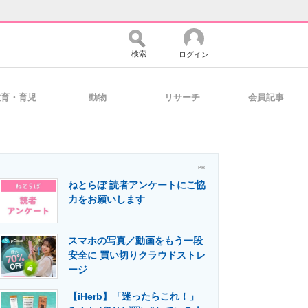
検索
ログイン
教育・育児
動物
リサーチ
会員記事
バイスの未来
好きが集まる 比べて選べる
- PR -
ねとらぼ 読者アンケートにご協
コミュニティ
マーケ×ITの今がよく分かる
力をお願いします
スマホの写真／動画をもう一段
・活用を支援
安全に 買い切りクラウドストレ
ージ
【iHerb】「迷ったらこれ！」