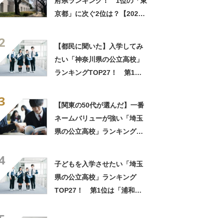
府県ランキング！ 1位の「東
京都」に次ぐ2位は？【2021
年データ】
2
【都民に聞いた】入学してみ
たい「神奈川県の公立高校」
ランキングTOP27！ 第1位
は「鎌倉高校」【2024年最新
3
調査結果】
【関東の50代が選んだ】一番
ネームバリューが強い「埼玉
県の公立高校」ランキング
TOP15！ 第1位は「浦和高
4
校」【2023年最新調査結果】
子どもを入学させたい「埼玉
県の公立高校」ランキング
TOP27！ 第1位は「浦和高
校」【2025年最新調査結果】