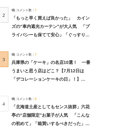
コメント数：
7
2
「もっと早く買えば良かった」 カイン
ズの“車内遮光カーテン”が大人気 「プ
ライバシーも保てて安心」「ぐっすり眠
れました」（2/2） | ライフ ねとらぼリ
サーチ：2ページ目
コメント数：
7
3
兵庫県の「ケーキ」の名店10選！ 一番
うまいと思う店はどこ？【7月12日は
「デコレーションケーキの日」！】
（2/4） | 兵庫県 ねとらぼリサーチ：2ペ
ージ目
コメント数：
5
4
「北海道土産としてもセンス抜群」六花
亭の“店舗限定”お菓子が人気 「こんな
の初めて」「箱買いするべきだった」
（1/2） | 北海道 ねとらぼリサーチ