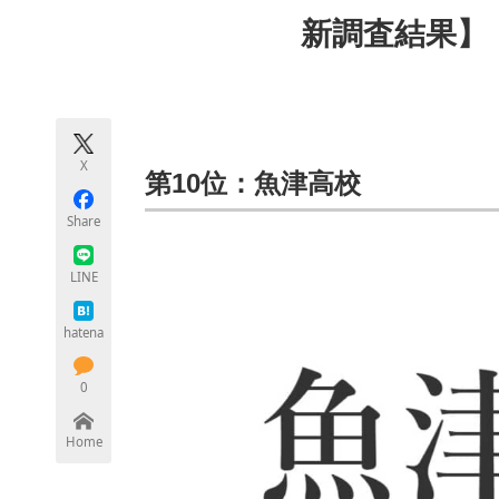
モノづくり技術者専門サイト
エレクトロ
新調査結果】
ちょっと気になるネットの話題
X
第10位：魚津高校
Share
LINE
hatena
0
Home