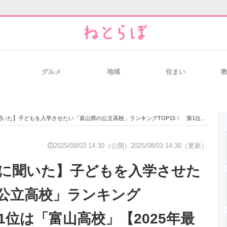
グルメ
地域
住まい
と未来を見通す
スマホと通信の最新トレンド
進化するPCとデ
】子どもを入学させたい「富山県の公立高校」ランキングTOP15！ 第1位は「富山高校」【2025年最新調査結果】
のいまが分かる
企業ITのトレンドを詳説
経営リーダーの
2025/08/03 14:30（公開）
2025/08/03 14:30（更新）
代に聞いた】子どもを入学させた
T製品の総合サイト
IT製品の技術・比較・事例
製造業のIT導入
公立高校」ランキング
第1位は「富山高校」【2025年最