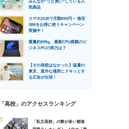
みんなが"リピ買い"している人
門メディア
建設×テクノロジーの最前線
気商品
スマホ2GBで月額850円～ 格安
SIMをお得に使うキャンペーン
実施中！
重量約999g、最新CPU搭載のビ
ジネスPCの実力は？
【その発想はなかった】猛暑の
東京、意外な場所にドキッとす
る広告が出現！
「高校」のアクセスランキング
1
「私立高校」の数が多い都道