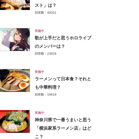
スト」は？
回答数：49331
実施中
歌が上手だと思うホロライブ
のメンバーは？
回答数：23826
実施中
ラーメンって日本食？それと
も中華料理？
回答数：19619
実施中
神奈川県で一番うまいと思う
「横浜家系ラーメン店」はど
こ？