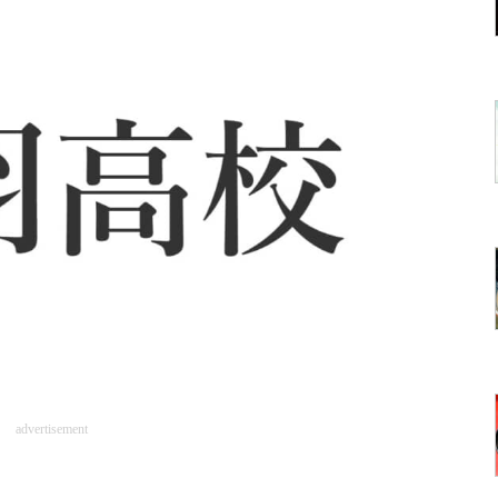
advertisement