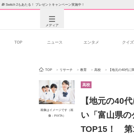
🎁 Switch 2もあたる！ プレゼントキャンペーン実施中！
メディア
TOP
ニュース
エンタメ
クイズ
注目記事を集めた総合ページ
ITの今
TOP
>
リサーチ
>
教育
>
高校
>
【地元の40代に聞いた
ビジネスと働き方のヒント
AI活用
高校
【地元の40
ITエンジニア向け専門サイト
企業向けI
画像はイメージです（画
い「富山県の
像：PIXTA）
TOP15！ 