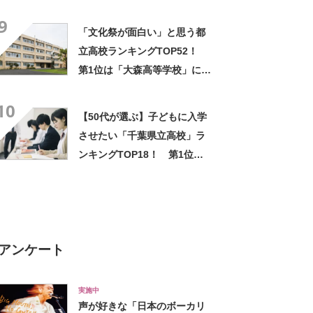
校」【2025年最新調査結果】
9
「文化祭が面白い」と思う都
立高校ランキングTOP52！
第1位は「大森高等学校」に決
定！【2022年最新投票結果】
10
【50代が選ぶ】子どもに入学
させたい「千葉県立高校」ラ
ンキングTOP18！ 第1位は
「千葉高校」【2023年最新調
査結果】
アンケート
実施中
声が好きな「日本のボーカリ