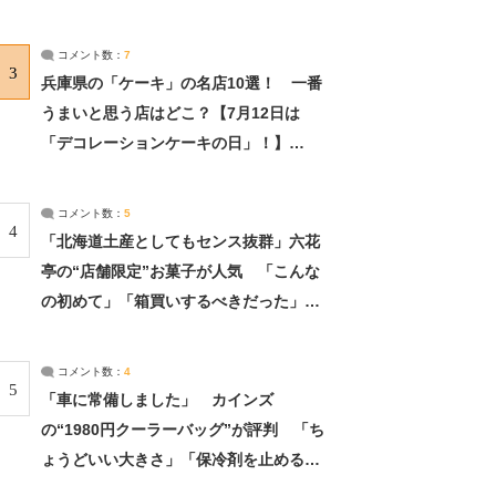
れました」（2/2） | ライフ ねとらぼリ
サーチ：2ページ目
コメント数：
7
3
兵庫県の「ケーキ」の名店10選！ 一番
うまいと思う店はどこ？【7月12日は
「デコレーションケーキの日」！】
（2/4） | 兵庫県 ねとらぼリサーチ：2ペ
ージ目
コメント数：
5
4
「北海道土産としてもセンス抜群」六花
亭の“店舗限定”お菓子が人気 「こんな
の初めて」「箱買いするべきだった」
（1/2） | 北海道 ねとらぼリサーチ
コメント数：
4
5
「車に常備しました」 カインズ
の“1980円クーラーバッグ”が評判 「ち
ょうどいい大きさ」「保冷剤を止めるベ
ルトが良い」（1/5） | ライフ ねとらぼ