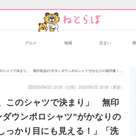
グルメ
地域
住まい
と未来を見通す
スマホと通信の最新トレンド
進化するPCとデ
で決まり」 無印良品の“ボタンダウンポロシャツ”がかなりの高評価！ 「しっかり目にも見える！」「洗濯しても縮まない」
のいまが分かる
企業ITのトレンドを詳説
経営リーダーの
2025/06/25 18:00（公開）
2025/06/25 18:00（更新）
、このシャツで決まり」 無印
T製品の総合サイト
IT製品の技術・比較・事例
製造業のIT導入
ンダウンポロシャツ”がかなりの
しっかり目にも見える！」「洗