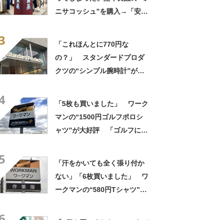
ニサコッシュ”を購入→「安心
して持ち歩ける」ように
3
「付けているのを忘れるくら
「これほんとに770円な
い軽い」など好評
の？」 スタンダードプロダ
クツの“シンプル腕時計”が大
好評 「もうこれでいい」
4
「かなり満足感高い」
「5枚も買いました」 ワーク
マンの“1500円ゴルフポロシ
ャツ”が大好評 「ゴルフにも
普段使いにも最適」「汗をか
5
いてもすぐ乾く」「全てに大
「汗をかいても全く張り付か
満足しています」
ない」「6枚買いました」 ワ
ークマンの“580円Tシャツ”が
安いのに優秀 「ひんやりし
6
た着心地が気持ちいい」「洗