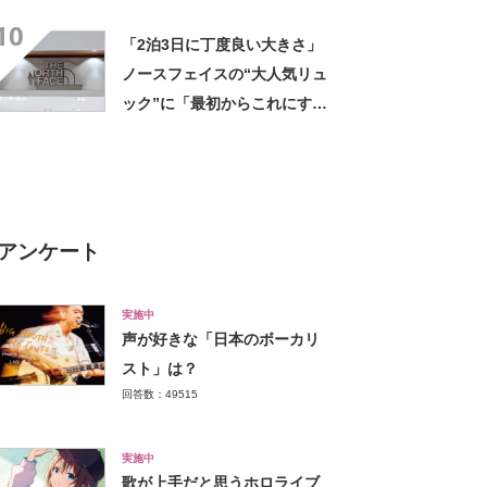
「結局これが一番使いやす
10
い」
「2泊3日に丁度良い大きさ」
ノースフェイスの“大人気リュ
ック”に「最初からこれにすれ
ばよかった」「男女問わず使
える」の声
アンケート
実施中
声が好きな「日本のボーカリ
スト」は？
回答数：49515
実施中
歌が上手だと思うホロライブ