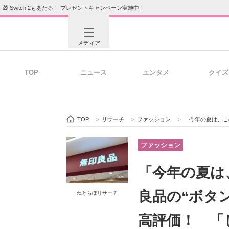
🎁 Switch 2もあたる！ プレゼントキャンペーン実施中！
メディア
TOP
ニュース
エンタメ
クイズ
注目記事を集めた総合ページ
ITの今
TOP
>
リサーチ
>
ファッション
>
「今年の夏は、このシャツ
ビジネスと働き方のヒント
AI活用
ファッション
「今年の夏は
ITエンジニア向け専門サイト
企業向けI
良品の“ボタ
ねとらぼリサーチ
高評価！ 「