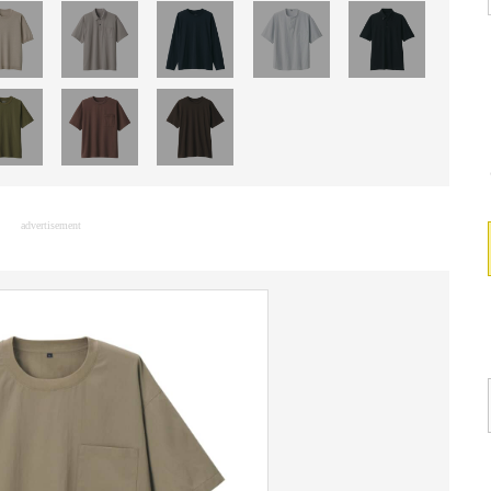
advertisement