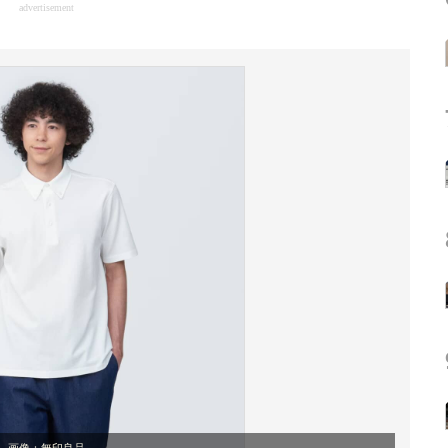
advertisement