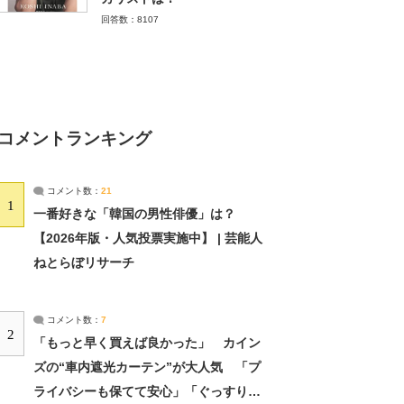
回答数：8107
コメントランキング
コメント数：
21
1
一番好きな「韓国の男性俳優」は？
【2026年版・人気投票実施中】 | 芸能人
ねとらぼリサーチ
コメント数：
7
2
「もっと早く買えば良かった」 カイン
ズの“車内遮光カーテン”が大人気 「プ
ライバシーも保てて安心」「ぐっすり眠