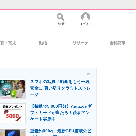
検索
ログイン
教育・育児
動物
リサーチ
会員記事
バイスの未来
好きが集まる 比べて選べる
- PR -
スマホの写真／動画をもう一段
コミュニティ
マーケ×ITの今がよく分かる
安全に 買い切りクラウドストレ
ージ
【抽選で5,000円分】Amazonギ
・活用を支援
フトカードが当たる！読者アン
ケート実施中
重量約999g、最新CPU搭載のビ