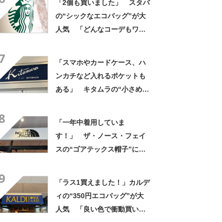
「2個も買いました」 スタバ
濯してもヘタらない」
の“シックなエコバッグ”が大
人気 「どんなコーデもワン
ランク上に変身」「マグカッ
7
プ型のポーチも可愛い」「た
「スマホやカードケース、ハ
くさん入れても肩が痛くなら
ンカチなど入れるポケットも
ない」
ある」 キタムラの“小さめシ
ョルダーバッグ”が好評 「と
8
ても重宝しています！」「軽
「一年中着用していま
くて使いやすい」
す！」 ザ・ノース・フェイ
スの“ゴアテックス帽子”に絶
賛の声 「傘がなくてもへっ
9
ちゃら」「乾くのがめちゃく
「ラス1買えました！」カルデ
ちゃ早い」「シンプルで服に
ィの“350円エコバッグ”が大
合わせやすい」
人気 「良い色で衝動買い」