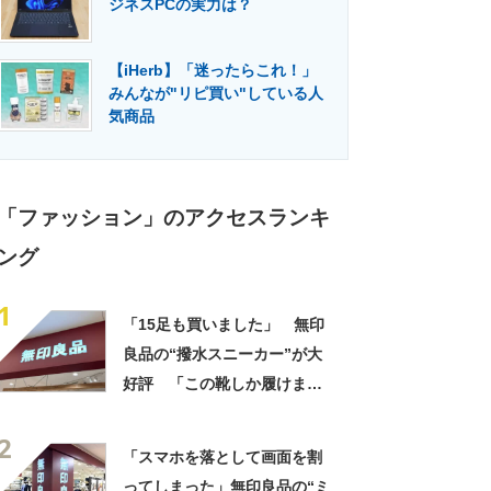
ジネスPCの実力は？
門メディア
建設×テクノロジーの最前線
【iHerb】「迷ったらこれ！」
みんなが"リピ買い"している人
気商品
「ファッション」のアクセスランキ
ング
1
「15足も買いました」 無印
良品の“撥水スニーカー”が大
好評 「この靴しか履けませ
ん」「本当に疲れにくい」
2
「一生買い続けます」
「スマホを落として画面を割
ってしまった」無印良品の“ミ