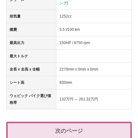
ング]
排気量
1252cc
燃費
5.5 l/100 km
最高出力
150HP / 8750 rpm
最大トルク
全長 x 全高 x 全幅
2270mm x 0mm x 0mm
シート高
830mm
ウェビック バイク選び価
132万円 ～ 261.32万円
格帯