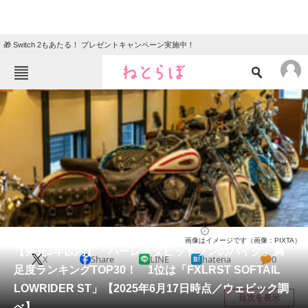
🎁 Switch 2もあたる！ プレゼントキャンペーン実施中！
ねとらぼメニュー
TOP
ニュース
エンタメ
クイズ
グルメ
地域
住まい
教育・育児
動物
リサーチ
バイク
2025/06/30 06:30（公開）
画像はイメージです（画像：PIXTA）
会員記事
【発売3年以内】「ハーレーダビッドソンのバイク」満
X
Share
LINE
hatena
0
足度ランキングTOP30！ 1位は「FXLRST SOFTAIL
メディア
LOWRIDER ST」【2025年6月17日時点／ウェビック調
目次を表示
べ】
注目記事を集めた総合ページ