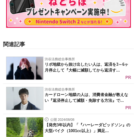
関連記事
渋谷法務総合事務所
リボ地獄から抜け出したい人は、返済を3～6ヶ
月停止して『大幅に減額してから返済す...
PR
渋谷法務総合事務所
カードローン地獄の人は、消費者金融が教えな
い『返済停止して減額・免除する方法』で...
PR
公開 2024/08/08
【発売3年以内】「『ハーレーダビッドソン』の
大型バイク（1001cc以上）」満足...