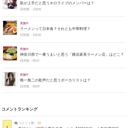
歌が上手だと思うホロライブのメンバーは？
回答数：23836
実施中
ラーメンって日本食？それとも中華料理？
回答数：19630
実施中
神奈川県で一番うまいと思う「横浜家系ラーメン店」はどこ？
回答数：8502
実施中
唯一無二の歌声だと思うボーカリストは？
回答数：8069
コメントランキング
コメント数：
20
1