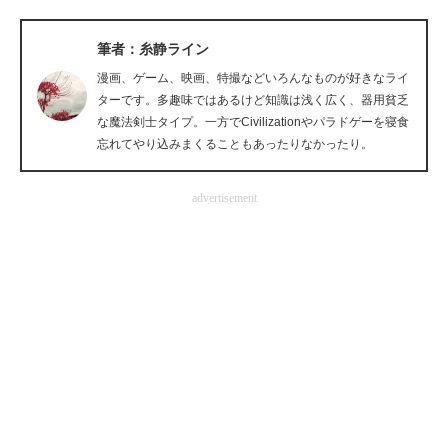
企業向けIT製品の総合サイト
筆者：糸静ライン
IT製品の技術・比較・事例
漫画、ゲーム、映画、特撮などいろんなものが好きなライ
ターです。多趣味ではあるけど知識は浅く広く、器用貧乏
製造業のIT導入・活用を支援
な魔法剣士タイプ。一方でCivilizationやパラドゲーを寝食
忘れてやり込みまくることもあったりなかったり。
モノづくり技術者専門サイト
エレクトロニクス専門サイト
advertisement
電子設計の基本と応用
エネルギーの専門メディア
建設×テクノロジーの最前線
ちょっと気になるネットの話題