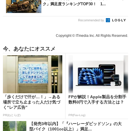
ク」満足度ランキングTOP30！ 1...
Recommended by
Copyright © ITmedia Inc. All Rights Reserved.
今、あなたにオススメ
「歩くだけで汗が…！」→ある
FPが解説！Apple製品を分割手
場所で立ち止まった人だけ気づ
数料0円で入手する方法とは？
く“レア広告”
PR(ねとらぼ)
PR(Fav-Log)
【発売3年以内】「『ハーレーダビッドソン』の大
型バイク（1001cc以上）」満足...