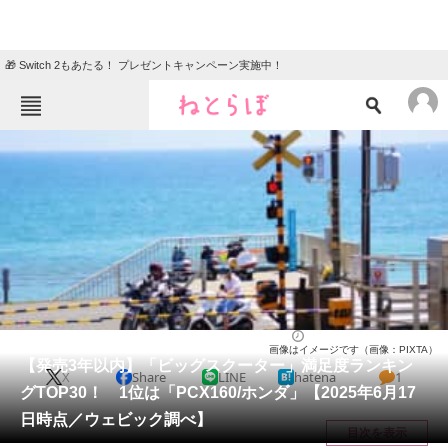
🎁 Switch 2もあたる！ プレゼントキャンペーン実施中！
ねとらぼメニュー
TOP
ニュース
エンタメ
クイズ
グルメ
地域
住まい
教育・育児
動物
リサーチ
バイク
2025/07/01 12:40（公開）
画像はイメージです（画像：PIXTA）
会員記事
【発売3年以内】「ビッグスクーター」満足度ランキン
X
Share
LINE
hatena
1
グTOP30！ 1位は「PCX160/ホンダ」【2025年6月17
メディア
日時点／ウェビック調べ】
目次を表示
注目記事を集めた総合ページ