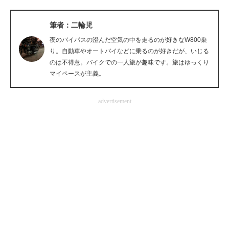
企業向けIT製品の総合サイト
筆者：二輪児
IT製品の技術・比較・事例
夜のバイパスの澄んだ空気の中を走るのが好きなW800乗
り。自動車やオートバイなどに乗るのが好きだが、いじる
製造業のIT導入・活用を支援
のは不得意。バイクでの一人旅が趣味です。旅はゆっくり
マイペースが主義。
モノづくり技術者専門サイト
エレクトロニクス専門サイト
advertisement
電子設計の基本と応用
エネルギーの専門メディア
建設×テクノロジーの最前線
ちょっと気になるネットの話題