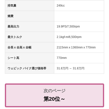
排気量
249cc
燃費
最高出力
19.9PS/7,500rpm
最大トルク
2.1kgf-m/6,500rpm
全長 x 全高 x 全幅
2115mm x 1360mm x 770mm
シート高
770mm
ウェビック バイク選び価格帯
31.8万円 ～ 31.8万円
第20位～