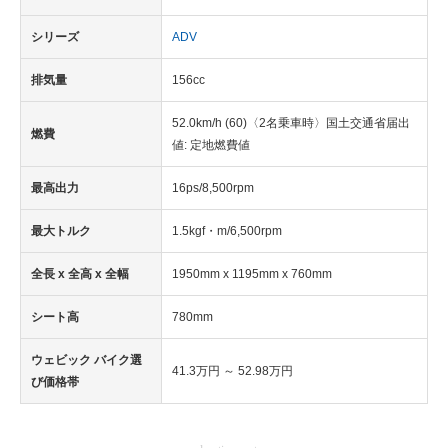
シリーズ
ADV
排気量
156cc
52.0km/h (60)〈2名乗車時〉国土交通省届出
燃費
値: 定地燃費値
最高出力
16ps/8,500rpm
最大トルク
1.5kgf・m/6,500rpm
全長 x 全高 x 全幅
1950mm x 1195mm x 760mm
シート高
780mm
ウェビック バイク選
41.3万円 ～ 52.98万円
び価格帯