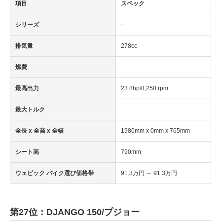
項目
スペック
シリーズ
–
排気量
278cc
燃費
最高出力
23.8hp/8,250 rpm
最大トルク
全長 x 全高 x 全幅
1980mm x 0mm x 765mm
シート高
790mm
ウェビック バイク選び価格帯
91.3万円 ～ 91.3万円
第27位：DJANGO 150/プジョー