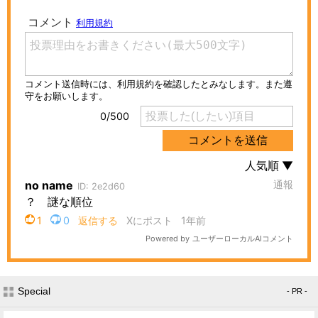
Special
- PR -