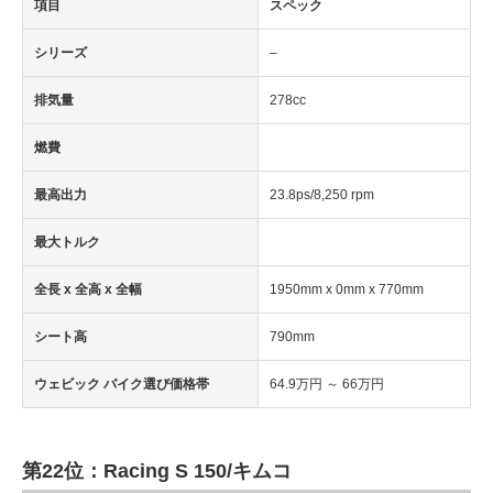
項目
スペック
シリーズ
–
排気量
278cc
燃費
最高出力
23.8ps/8,250 rpm
最大トルク
全長 x 全高 x 全幅
1950mm x 0mm x 770mm
シート高
790mm
ウェビック バイク選び価格帯
64.9万円 ～ 66万円
第22位：Racing S 150/キムコ