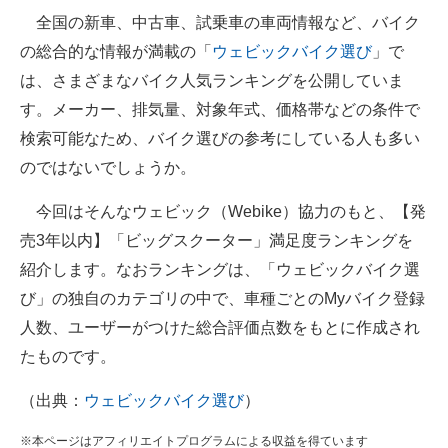
全国の新車、中古車、試乗車の車両情報など、バイク
ITの今と未来を見通す
の総合的な情報が満載の「
ウェビックバイク選び
」で
は、さまざまなバイク人気ランキングを公開していま
スマホと通信の最新トレンド
す。メーカー、排気量、対象年式、価格帯などの条件で
進化するPCとデバイスの未来
検索可能なため、バイク選びの参考にしている人も多い
のではないでしょうか。
好きが集まる 比べて選べる
今回はそんなウェビック（Webike）協力のもと、【発
ビジネスと働き方のヒント
売3年以内】「ビッグスクーター」満足度ランキングを
AI活用のいまが分かる
紹介します。なおランキングは、「ウェビックバイク選
び」の独自のカテゴリの中で、車種ごとのMyバイク登録
企業ITのトレンドを詳説
人数、ユーザーがつけた総合評価点数をもとに作成され
経営リーダーのコミュニティ
たものです。
マーケ×ITの今がよく分かる
（出典：
ウェビックバイク選び
）
ITエンジニア向け専門サイト
※本ページはアフィリエイトプログラムによる収益を得ています