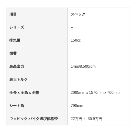
項目
スペック
シリーズ
–
排気量
150cc
燃費
最高出力
14ps/8,500rpm
最大トルク
全長 x 全高 x 全幅
2085mm x 1570mm x 700mm
シート高
790mm
ウェビック バイク選び価格帯
22万円 ～ 35.9万円