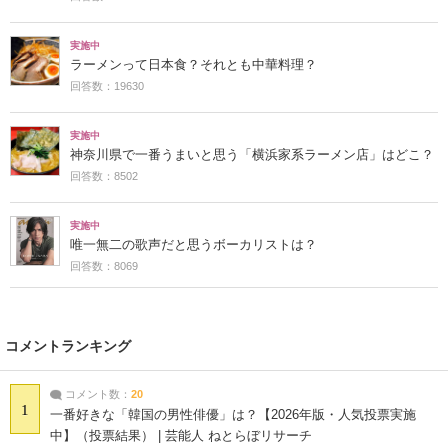
実施中
ラーメンって日本食？それとも中華料理？
回答数：19630
実施中
神奈川県で一番うまいと思う「横浜家系ラーメン店」はどこ？
回答数：8502
実施中
唯一無二の歌声だと思うボーカリストは？
回答数：8069
コメントランキング
コメント数：
20
1
一番好きな「韓国の男性俳優」は？【2026年版・人気投票実施
中】（投票結果） | 芸能人 ねとらぼリサーチ