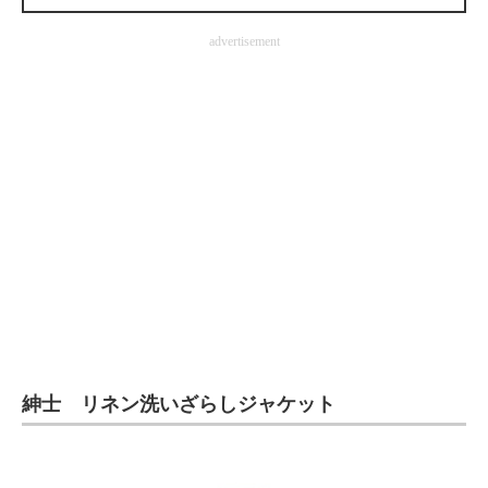
企業向けIT製品の総合サイト
advertisement
IT製品の技術・比較・事例
製造業のIT導入・活用を支援
モノづくり技術者専門サイト
エレクトロニクス専門サイト
電子設計の基本と応用
エネルギーの専門メディア
建設×テクノロジーの最前線
ちょっと気になるネットの話題
紳士 リネン洗いざらしジャケット