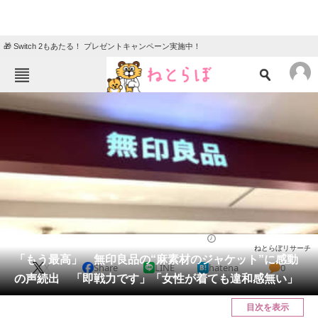
🎁 Switch 2もあたる！ プレゼントキャンペーン実施中！
ねとらぼメニュー
TOP
ニュース
エンタメ
クイズ
グルメ
地域
住まい
教育・育児
動物
リサーチ
ウェア
2025/07/13 13:00（公開）
ねとらぼリサーチ
会員記事
「もう最高」 無印良品の“麻素材のジャケット”に感動
X
Share
LINE
hatena
0
の声続出 「即戦力です」「女性が着ても違和感無い」
メディア
目次を表示
注目記事を集めた総合ページ