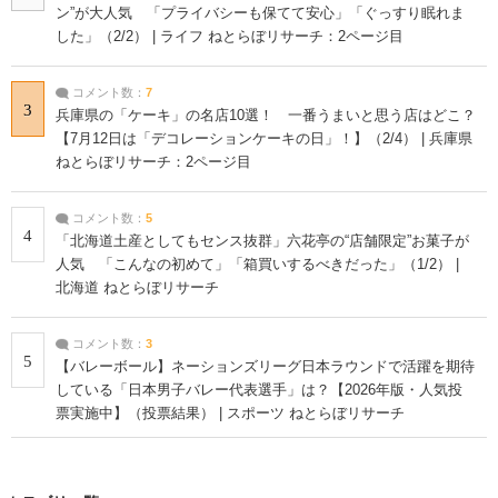
ン”が大人気 「プライバシーも保てて安心」「ぐっすり眠れま
した」（2/2） | ライフ ねとらぼリサーチ：2ページ目
コメント数：
7
3
兵庫県の「ケーキ」の名店10選！ 一番うまいと思う店はどこ？
【7月12日は「デコレーションケーキの日」！】（2/4） | 兵庫県
ねとらぼリサーチ：2ページ目
コメント数：
5
4
「北海道土産としてもセンス抜群」六花亭の“店舗限定”お菓子が
人気 「こんなの初めて」「箱買いするべきだった」（1/2） |
北海道 ねとらぼリサーチ
コメント数：
3
5
【バレーボール】ネーションズリーグ日本ラウンドで活躍を期待
している「日本男子バレー代表選手」は？【2026年版・人気投
票実施中】（投票結果） | スポーツ ねとらぼリサーチ