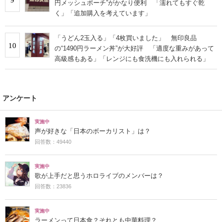
円メッシュポーチ”がかなり便利 「濡れてもすぐ乾
く」「追加購入を考えています」
「うどん2玉入る」「4枚買いました」 無印良品
10
の“1490円ラーメン丼”が大好評 「適度な重みがあって
高級感もある」「レンジにも食洗機にも入れられる」
アンケート
実施中
声が好きな「日本のボーカリスト」は？
回答数：49440
実施中
歌が上手だと思うホロライブのメンバーは？
回答数：23836
実施中
ラーメンって日本食？それとも中華料理？