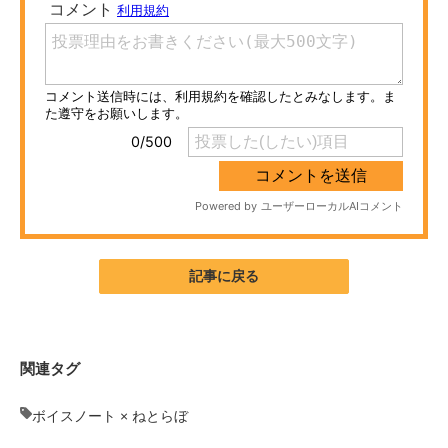
ITの今と未来を見通す
スマホと通信の最新トレンド
進化するPCとデバイスの未来
好きが集まる 比べて選べる
ビジネスと働き方のヒント
AI活用のいまが分かる
記事に戻る
企業ITのトレンドを詳説
経営リーダーのコミュニティ
関連タグ
マーケ×ITの今がよく分かる
ボイスノート × ねとらぼ
ITエンジニア向け専門サイト