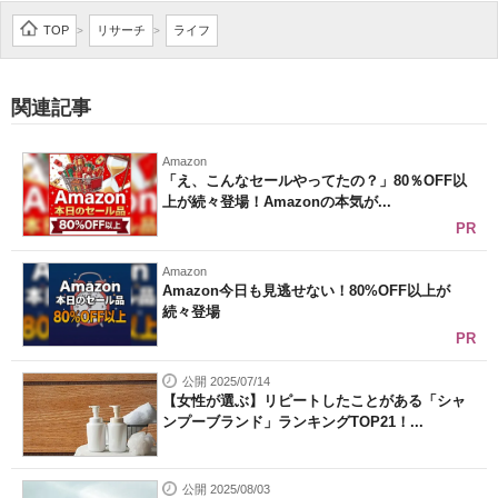
企業向けIT製品の総合サイト
TOP
リサーチ
ライフ
>
>
IT製品の技術・比較・事例
関連記事
製造業のIT導入・活用を支援
Amazon
モノづくり技術者専門サイト
「え、こんなセールやってたの？」80％OFF以
上が続々登場！Amazonの本気が...
エレクトロニクス専門サイト
PR
電子設計の基本と応用
Amazon
Amazon今日も見逃せない！80%OFF以上が
続々登場
エネルギーの専門メディア
PR
建設×テクノロジーの最前線
公開 2025/07/14
【女性が選ぶ】リピートしたことがある「シャ
ちょっと気になるネットの話題
ンプーブランド」ランキングTOP21！...
公開 2025/08/03