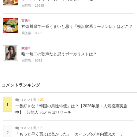
回答数：19635
実施中
神奈川県で一番うまいと思う「横浜家系ラーメン店」はどこ？
回答数：8502
実施中
唯一無二の歌声だと思うボーカリストは？
回答数：8073
コメントランキング
コメント数：
21
1
一番好きな「韓国の男性俳優」は？【2026年版・人気投票実施
中】 | 芸能人 ねとらぼリサーチ
コメント数：
7
2
「もっと早く買えば良かった」 カインズの“車内遮光カーテ