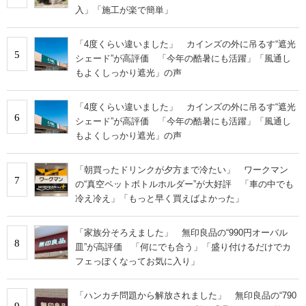
入」「施工が楽で簡単」
「4度くらい違いました」 カインズの外に吊るす“遮光
5
シェード”が高評価 「今年の酷暑にも活躍」「風通し
もよくしっかり遮光」の声
「4度くらい違いました」 カインズの外に吊るす“遮光
6
シェード”が高評価 「今年の酷暑にも活躍」「風通し
もよくしっかり遮光」の声
「朝買ったドリンクが夕方まで冷たい」 ワークマン
7
の“真空ペットボトルホルダー”が大好評 「車の中でも
冷え冷え」「もっと早く買えばよかった」
「家族分そろえました」 無印良品の“990円オーバル
8
皿”が高評価 「何にでも合う」「盛り付けるだけでカ
フェっぽくなってお気に入り」
「ハンカチ問題から解放されました」 無印良品の“790
9