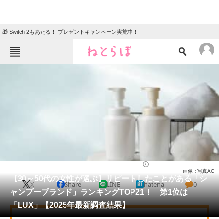
🎁 Switch 2もあたる！ プレゼントキャンペーン実施中！
ねとらぼメニュー
TOP
ニュース
エンタメ
クイズ
グルメ
地域
住まい
教育・育児
動物
リサーチ
ライフ
2025/08/03 14:00（公開）
画像：写真AC
会員記事
【30～50代の女性が選ぶ】リピートしたことがある「シ
X
Share
LINE
hatena
0
ャンプーブランド」ランキングTOP21！ 第1位は
メディア
「LUX」【2025年最新調査結果】
注目記事を集めた総合ページ