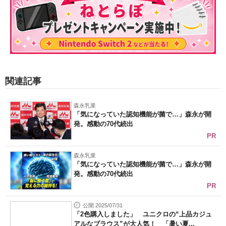
関連記事
森永乳業
「気になっていた認知機能が菌で…」森永が開
発。感動の70代続出
PR
森永乳業
「気になっていた認知機能が菌で…」森永が開
発。感動の70代続出
PR
公開 2025/07/31
「2色購入しました」 ユニクロの“上品カジュ
アルなブラウス”が大人気！ 「暑い夏...