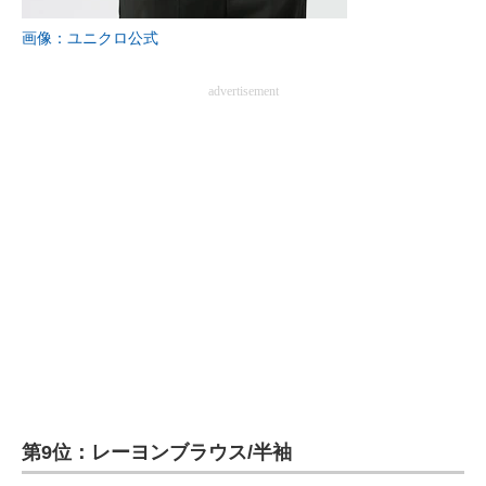
企業向けIT製品の総合サイト
画像：ユニクロ公式
IT製品の技術・比較・事例
advertisement
製造業のIT導入・活用を支援
モノづくり技術者専門サイト
エレクトロニクス専門サイト
電子設計の基本と応用
エネルギーの専門メディア
建設×テクノロジーの最前線
ちょっと気になるネットの話題
第9位：レーヨンブラウス/半袖