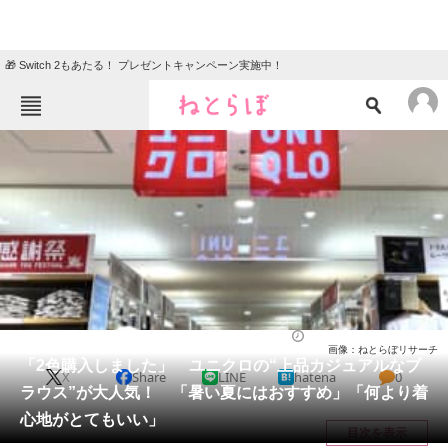
🎁 Switch 2もあたる！ プレゼントキャンペーン実施中！
ねとらぼメニュー
TOP
ニュース
エンタメ
クイズ
グルメ
地域
住まい
教育・育児
動物
リサーチ
ファッション
2025/07/31 22:00（公開）
画像：ねとらぼリサーチ
会員記事
「2色購入しました」 ユニクロの“上品カジュアルなブ
X
Share
LINE
hatena
0
ラウス”が大人気！ 「暑い夏にはおすすめ」「何より着
メディア
心地がとてもいい」
目次を表示
注目記事を集めた総合ページ