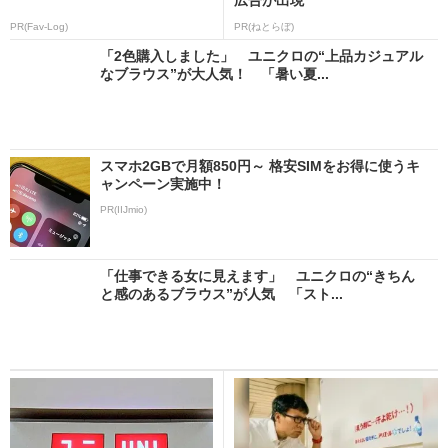
PR(Fav-Log)
PR(ねとらぼ)
「2色購入しました」 ユニクロの“上品カジュアル
なブラウス”が大人気！ 「暑い夏...
スマホ2GBで月額850円～ 格安SIMをお得に使うキ
ャンペーン実施中！
PR(IIJmio)
「仕事できる女に見えます」 ユニクロの“きちん
と感のあるブラウス”が人気 「スト...