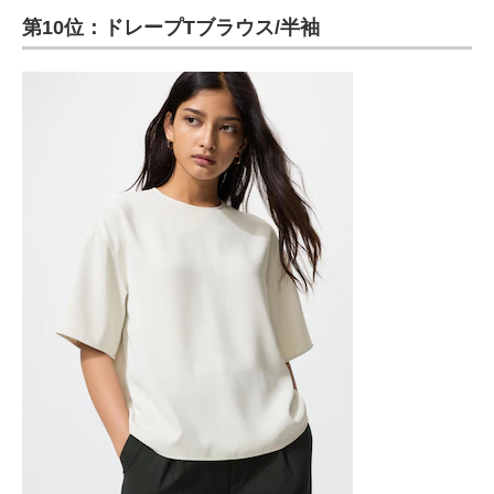
第10位：ドレープTブラウス/半袖
ITの今と未来を見通す
スマホと通信の最新トレンド
進化するPCとデバイスの未来
好きが集まる 比べて選べる
ビジネスと働き方のヒント
AI活用のいまが分かる
企業ITのトレンドを詳説
経営リーダーのコミュニティ
マーケ×ITの今がよく分かる
ITエンジニア向け専門サイト