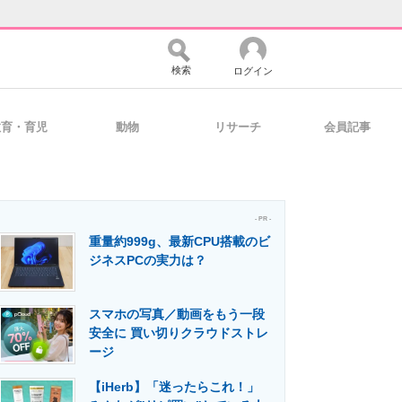
検索
ログイン
教育・育児
動物
リサーチ
会員記事
バイスの未来
好きが集まる 比べて選べる
- PR -
重量約999g、最新CPU搭載のビ
コミュニティ
マーケ×ITの今がよく分かる
ジネスPCの実力は？
スマホの写真／動画をもう一段
・活用を支援
安全に 買い切りクラウドストレ
ージ
【iHerb】「迷ったらこれ！」