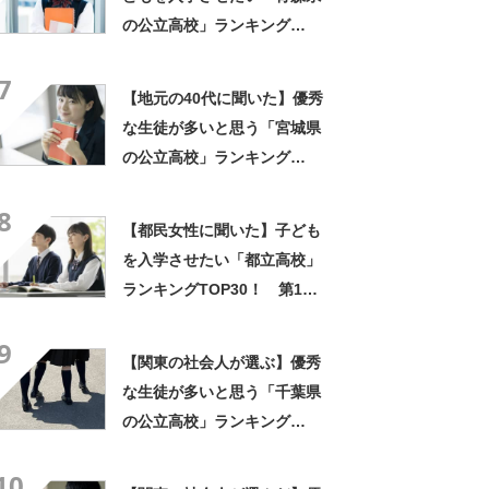
の公立高校」ランキング
TOP15！ 第1位は「青森高
7
校」【2025年最新調査結果】
【地元の40代に聞いた】優秀
な生徒が多いと思う「宮城県
の公立高校」ランキング
TOP18！ 第1位は「仙台第
8
一高校」【2025年最新調査結
【都民女性に聞いた】子ども
果】
を入学させたい「都立高校」
ランキングTOP30！ 第1位
は「日比谷高校」【2026年最
9
新調査結果】
【関東の社会人が選ぶ】優秀
な生徒が多いと思う「千葉県
の公立高校」ランキング
TOP21！ 第1位は「千葉高
10
校」【2023年最新調査結果】