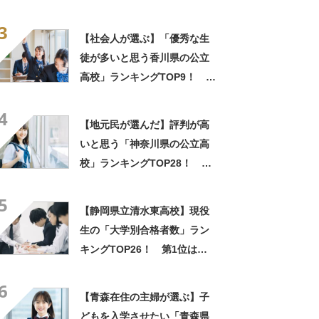
【2023年最新投票結果】
3
【社会人が選ぶ】「優秀な生
徒が多いと思う香川県の公立
高校」ランキングTOP9！ 第
1位は「高松高校」【2023年
4
最新調査結果】
【地元民が選んだ】評判が高
いと思う「神奈川県の公立高
校」ランキングTOP28！ 第
1位は「湘南高校」【2024年
5
最新調査結果】
【静岡県立清水東高校】現役
生の「大学別合格者数」ラン
キングTOP26！ 第1位は
「常葉大学」【2024年度入
6
試】
【青森在住の主婦が選ぶ】子
どもを入学させたい「青森県