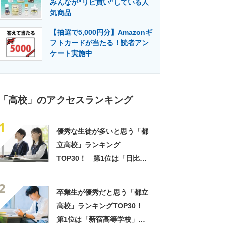
みんなが"リピ買い"している人
門メディア
建設×テクノロジーの最前線
気商品
【抽選で5,000円分】Amazonギ
フトカードが当たる！読者アン
ケート実施中
「高校」のアクセスランキング
1
優秀な生徒が多いと思う「都
立高校」ランキング
TOP30！ 第1位は「日比谷
高校」【2026年最新調査結
2
果】
卒業生が優秀だと思う「都立
高校」ランキングTOP30！
第1位は「新宿高等学校」