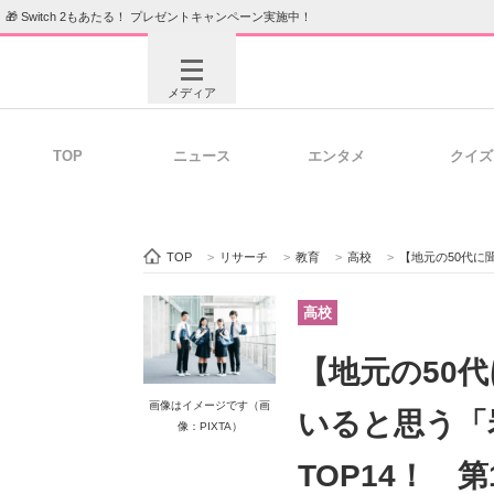
🎁 Switch 2もあたる！ プレゼントキャンペーン実施中！
メディア
TOP
ニュース
エンタメ
クイズ
注目記事を集めた総合ページ
ITの今
TOP
>
リサーチ
>
教育
>
高校
>
【地元の50代に聞いた】近
ビジネスと働き方のヒント
AI活用
高校
【地元の50
ITエンジニア向け専門サイト
企業向けI
画像はイメージです（画
いると思う「
像：PIXTA）
TOP14！ 