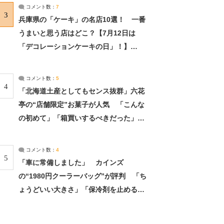
サーチ：2ページ目
コメント数：
7
3
兵庫県の「ケーキ」の名店10選！ 一番
うまいと思う店はどこ？【7月12日は
「デコレーションケーキの日」！】
（2/4） | 兵庫県 ねとらぼリサーチ：2ペ
ージ目
コメント数：
5
4
「北海道土産としてもセンス抜群」六花
亭の“店舗限定”お菓子が人気 「こんな
の初めて」「箱買いするべきだった」
（1/2） | 北海道 ねとらぼリサーチ
コメント数：
4
5
「車に常備しました」 カインズ
の“1980円クーラーバッグ”が評判 「ち
ょうどいい大きさ」「保冷剤を止めるベ
ルトが良い」（1/5） | ライフ ねとらぼ
リサーチ