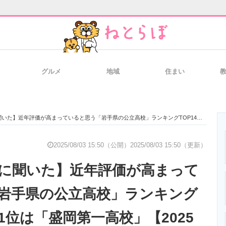
グルメ
地域
住まい
と未来を見通す
スマホと通信の最新トレンド
進化するPCとデ
年評価が高まっていると思う「岩手県の公立高校」ランキングTOP14！ 第1位は「盛岡第一高校」【2025年最新調査結果】
のいまが分かる
企業ITのトレンドを詳説
経営リーダーの
2025/08/03 15:50（公開）
2025/08/03 15:50（更新）
代に聞いた】近年評価が高まって
T製品の総合サイト
IT製品の技術・比較・事例
製造業のIT導入
岩手県の公立高校」ランキング
第1位は「盛岡第一高校」【2025