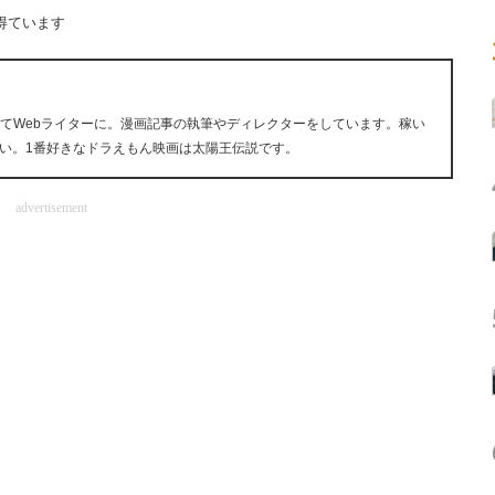
得ています
経てWebライターに。漫画記事の執筆やディレクターをしています。稼い
い。1番好きなドラえもん映画は太陽王伝説です。
advertisement