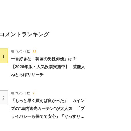
コメントランキング
コメント数：
21
1
一番好きな「韓国の男性俳優」は？
【2026年版・人気投票実施中】 | 芸能人
ねとらぼリサーチ
コメント数：
7
2
「もっと早く買えば良かった」 カイン
ズの“車内遮光カーテン”が大人気 「プ
ライバシーも保てて安心」「ぐっすり眠
れました」（2/2） | ライフ ねとらぼリ