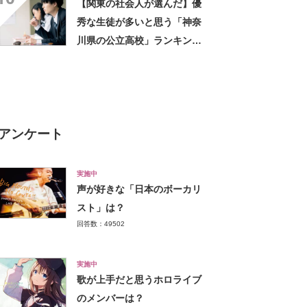
【関東の社会人が選んだ】優
秀な生徒が多いと思う「神奈
川県の公立高校」ランキング
TOP17！ 第1位は「湘南高
校」【2023年最新調査結果】
アンケート
実施中
声が好きな「日本のボーカリ
スト」は？
回答数：49502
実施中
歌が上手だと思うホロライブ
のメンバーは？