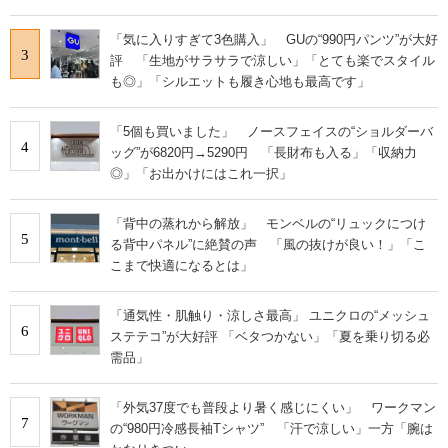
「気に入りすぎて3色購入」 GUの“990円パンツ”が大好
3
評 「生地がサラサラで涼しい」「とても楽でスタイル
も◎」「シルエットも履き心地も最高です」
「5個も買いました」 ノースフェイスの“ショルダーバ
4
ッグ”が6820円→5290円 「長財布も入る」「収納力
◎」「お出かけにはこれ一択」
「背中の蒸れから解放」 モンベルの“リュックにつけ
5
る背中パネル”に絶賛の声 「風の抜けが良い！」「こ
こまで快適になるとは」
「通気性・肌触り・涼しさ最高」 ユニクロの“メッシュ
6
ステテコ”が大好評 「ベタつかない」「夏を乗り切る必
需品」
「外気37度でも普段より暑く感じにくい」 ワークマン
7
の“980円冷感長袖Tシャツ” 「汗で涼しい」一方「腕は