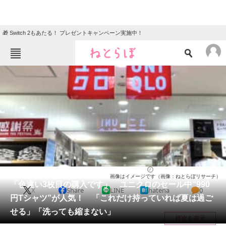
🎁 Switch 2もあたる！ プレゼントキャンペーン実施中！
ねとらぼメニュー
TOP
ニュース
エンタメ
クイズ
グルメ
地域
住まい
教育・育児
動物
リサーチ
ファッション
2025/08/04 23:10（公開）
画像はイメージです（画像：ねとらぼリサーチ）
会員記事
「色違い3枚目の購入です」 ユニクロのセール中“990
X
Share
LINE
hatena
0
円Tシャツ”が人気！ 「これだけ持っていれば夏は過ご
メディア
せる」「洗っても縮まない」
目次を表示
注目記事を集めた総合ページ