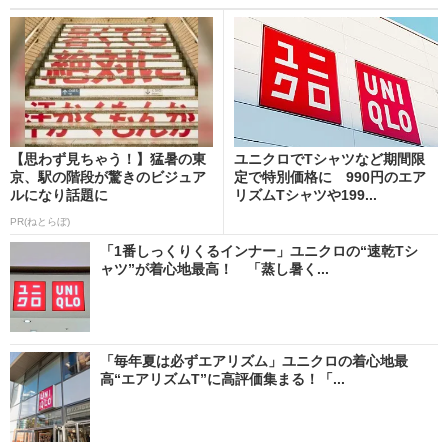
【思わず見ちゃう！】猛暑の東
ユニクロでTシャツなど期間限
京、駅の階段が驚きのビジュア
定で特別価格に 990円のエア
ルになり話題に
リズムTシャツや199...
PR(ねとらぼ)
「1番しっくりくるインナー」ユニクロの“速乾Tシ
ャツ”が着心地最高！ 「蒸し暑く...
「毎年夏は必ずエアリズム」ユニクロの着心地最
高“エアリズムT”に高評価集まる！「...