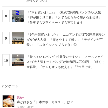
かなりきつい」
「4本も買いました」 GUの“2990円パンツ”が大人気
8
「脚が細く見える」「とても柔らかく履き心地抜群」
「仕事でもプライベートでも重宝します」
「3色全部買いました」 ニコアンドの“2799円厚底サン
9
ダル”が大人気 「履きやすくて軽い」「デザインが可
愛い」「スタイルアップもできて◎」
「持っているバッグで1番使いやすい」 ノースフェイ
10
スの“大人気トートバッグ”が9460円→7004円 「軽くて
大容量」「オンもオフも使える」「3つ目です」
アンケート
実施中
声が好きな「日本のボーカリスト」は？
回答数：49331