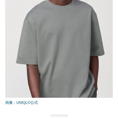
画像：UNIQLO公式
advertisement