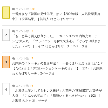
コメント数：
20
1
一番好きな「韓国の男性俳優」は？【2026年版・人気投票実施
中】（投票結果） | 芸能人 ねとらぼリサーチ
コメント数：
7
2
「もっと早く買えば良かった」 カインズの“車内遮光カーテ
ン”が大人気 「プライバシーも保てて安心」「ぐっすり眠れま
した」（2/2） | ライフ ねとらぼリサーチ：2ページ目
コメント数：
7
3
兵庫県の「ケーキ」の名店10選！ 一番うまいと思う店はどこ？
【7月12日は「デコレーションケーキの日」！】（2/4） | 兵庫県
ねとらぼリサーチ：2ページ目
コメント数：
5
4
「北海道土産としてもセンス抜群」六花亭の“店舗限定”お菓子が
人気 「こんなの初めて」「箱買いするべきだった」（1/2） |
北海道 ねとらぼリサーチ