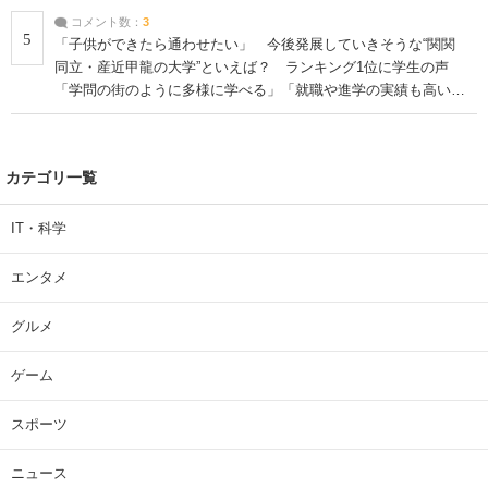
コメント数：
3
5
「子供ができたら通わせたい」 今後発展していきそうな“関関
同立・産近甲龍の大学”といえば？ ランキング1位に学生の声
「学問の街のように多様に学べる」「就職や進学の実績も高い」
| 大学 ねとらぼリサーチ
カテゴリ一覧
IT・科学
エンタメ
グルメ
ゲーム
スポーツ
ニュース