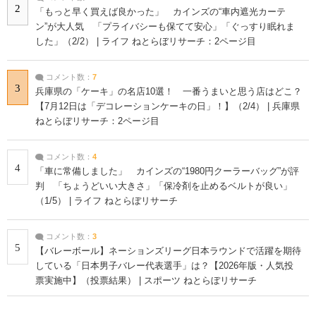
2
「もっと早く買えば良かった」 カインズの“車内遮光カーテ
ン”が大人気 「プライバシーも保てて安心」「ぐっすり眠れま
した」（2/2） | ライフ ねとらぼリサーチ：2ページ目
コメント数：
7
3
兵庫県の「ケーキ」の名店10選！ 一番うまいと思う店はどこ？
【7月12日は「デコレーションケーキの日」！】（2/4） | 兵庫県
ねとらぼリサーチ：2ページ目
コメント数：
4
4
「車に常備しました」 カインズの“1980円クーラーバッグ”が評
判 「ちょうどいい大きさ」「保冷剤を止めるベルトが良い」
（1/5） | ライフ ねとらぼリサーチ
コメント数：
3
5
【バレーボール】ネーションズリーグ日本ラウンドで活躍を期待
している「日本男子バレー代表選手」は？【2026年版・人気投
票実施中】（投票結果） | スポーツ ねとらぼリサーチ