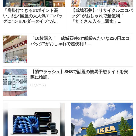
「肩掛けできるのポイント高
【成城石井】“リサイクルエコバ
い」紀ノ国屋の大人気エコバッ
ッグ”がおしゃれで超便利！
グに“ショルダータイプ”が...
「たくさん入るし頑丈」...
「10枚購入」 成城石井の“紙袋みたいな220円エコ
バッグ”がおしゃれで超便利！...
【的中ラッシュ】SNSで話題の競馬予想サイトを実
際に検証。
PR(ルーツ)