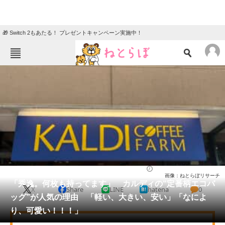
🎁 Switch 2もあたる！ プレゼントキャンペーン実施中！
ねとらぼメニュー
TOP
ニュース
エンタメ
クイズ
グルメ
地域
住まい
教育・育児
動物
リサーチ
バッグ
2025/08/29 14:00（公開）
画像：ねとらぼリサーチ
会員記事
「秀逸。何枚も持ってます」 カルディの“定番柄エコバ
X
Share
LINE
hatena
0
ッグ”が人気の理由 「軽い、大きい、安い」「なによ
メディア
り、可愛い！！！」
注目記事を集めた総合ページ