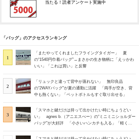
当たる！読者アンケート実施中
「バッグ」のアクセスランキング
「またやってくれましたフライングタイガー」 夏
1
の“1540円巾着バッグ”→まさかの生き物柄に「えッかわ
いい」「これは買い」と反響
「リュックと違って背中が蒸れない」 無印良品
2
の“2WAYバッグ”が夏の通勤に活躍 「両手が空き、背
中も熱くない」「ペットボトルもすぐ取り出せる」
「スマホと鍵だけは持って出かけたい時にちょうどい
3
い」 agnes b.（アニエスべー）の“ミニミニショルダー
バッグ”が大好評 「小さいハンカチも入る」「軽くて
旅行でも活躍します
「スマホと鍵だけは持って出かけたい時にちょうどい