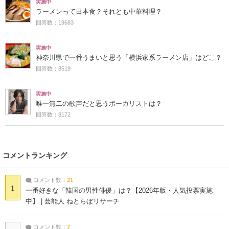
実施中
ラーメンって日本食？それとも中華料理？
回答数：19683
実施中
神奈川県で一番うまいと思う「横浜家系ラーメン店」はどこ？
回答数：8519
実施中
唯一無二の歌声だと思うボーカリストは？
回答数：8172
コメントランキング
コメント数：
21
1
一番好きな「韓国の男性俳優」は？【2026年版・人気投票実施
中】 | 芸能人 ねとらぼリサーチ
コメント数：
7