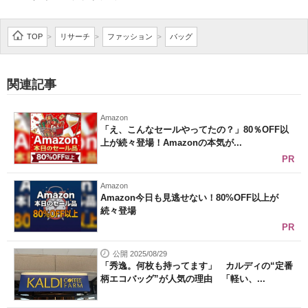
企業向けIT製品の総合サイト
TOP
リサーチ
ファッション
バッグ
>
>
>
IT製品の技術・比較・事例
製造業のIT導入・活用を支援
関連記事
モノづくり技術者専門サイト
Amazon
「え、こんなセールやってたの？」80％OFF以
エレクトロニクス専門サイト
上が続々登場！Amazonの本気が...
PR
電子設計の基本と応用
Amazon
エネルギーの専門メディア
Amazon今日も見逃せない！80%OFF以上が
続々登場
建設×テクノロジーの最前線
PR
ちょっと気になるネットの話題
公開 2025/08/29
「秀逸。何枚も持ってます」 カルディの“定番
柄エコバッグ”が人気の理由 「軽い、...