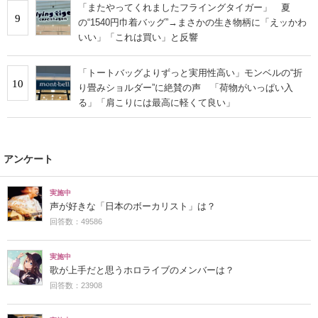
「またやってくれましたフライングタイガー」 夏
9
の“1540円巾着バッグ”→まさかの生き物柄に「えッかわ
いい」「これは買い」と反響
「トートバッグよりずっと実用性高い」モンベルの“折
10
り畳みショルダー”に絶賛の声 「荷物がいっぱい入
る」「肩こりには最高に軽くて良い」
アンケート
実施中
声が好きな「日本のボーカリスト」は？
回答数：49586
実施中
歌が上手だと思うホロライブのメンバーは？
回答数：23908