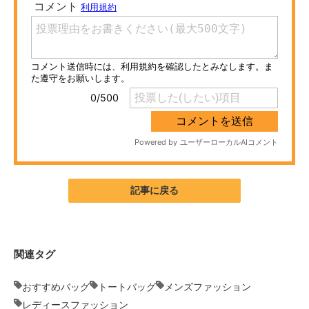
ITの今と未来を見通す
スマホと通信の最新トレンド
進化するPCとデバイスの未来
好きが集まる 比べて選べる
ビジネスと働き方のヒント
AI活用のいまが分かる
記事に戻る
企業ITのトレンドを詳説
経営リーダーのコミュニティ
関連タグ
マーケ×ITの今がよく分かる
おすすめバッグ
トートバッグ
メンズファッション
ITエンジニア向け専門サイト
レディースファッション