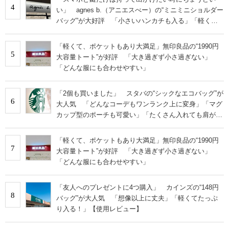
4
い」 agnes b.（アニエスべー）の“ミニミニショルダー
バッグ”が大好評 「小さいハンカチも入る」「軽くて
旅行でも活躍します
「軽くて、ポケットもあり大満足」無印良品の“1990円
5
大容量トート”が好評 「大き過ぎず小さ過ぎない」
「どんな服にも合わせやすい」
「2個も買いました」 スタバの“シックなエコバッグ”が
6
大人気 「どんなコーデもワンランク上に変身」「マグ
カップ型のポーチも可愛い」「たくさん入れても肩が痛
くならない」
「軽くて、ポケットもあり大満足」無印良品の“1990円
7
大容量トート”が好評 「大き過ぎず小さ過ぎない」
「どんな服にも合わせやすい」
「友人へのプレゼントに4つ購入」 カインズの“148円
8
バッグ”が大人気 「想像以上に丈夫」「軽くてたっぷ
り入る！」【使用レビュー】