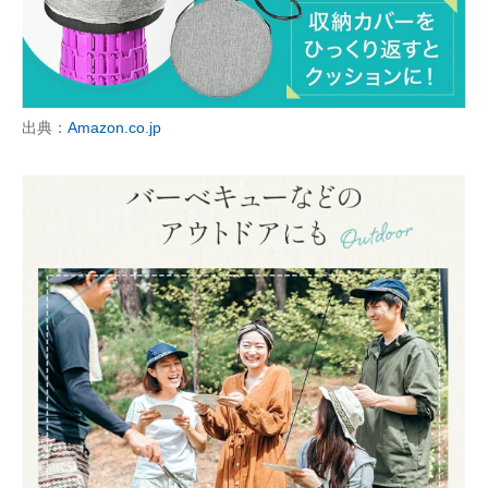
企業向けIT製品の総合サイト
IT製品の技術・比較・事例
製造業のIT導入・活用を支援
出典：
Amazon.co.jp
モノづくり技術者専門サイト
エレクトロニクス専門サイト
電子設計の基本と応用
エネルギーの専門メディア
建設×テクノロジーの最前線
ちょっと気になるネットの話題