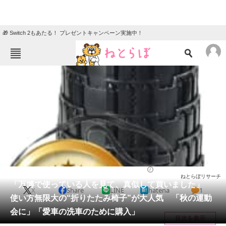
🎁 Switch 2もあたる！ プレゼントキャンペーン実施中！
ねとらぼメニュー
TOP
ニュース
エンタメ
クイズ
グルメ
地域
住まい
教育・育児
動物
リサーチ
ライフ
2025/09/16 19:10（公開）
ねとらぼリサーチ
会員記事
「万博で使っている人を見て、真似して買いました」
X
Share
LINE
hatena
1
使い方無限大の“折りたたみ椅子”が大人気 「秋の運動
メディア
会に」「愛車の洗車のために購入」
目次を表示
注目記事を集めた総合ページ