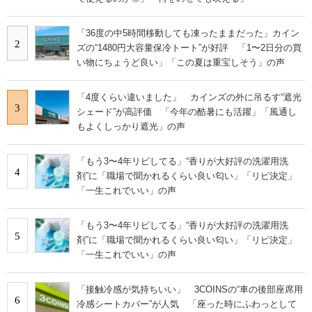
「36度の中5時間移動しても凍ったままだった」カイン
2
ズの“1480円大容量保冷トート”が好評 「1〜2日分の買
い物にちょうど良い」「この夏は重宝しそう」の声
「4度くらい違いました」 カインズの外に吊るす“遮光
3
シェード”が高評価 「今年の酷暑にも活躍」「風通し
もよくしっかり遮光」の声
「もう3〜4年リピしてる」“香りが大好評の洗濯用洗
4
剤”に「職場で聞かれるくらい良い匂い」「リピ決定」
「一生これでいい」の声
「もう3〜4年リピしてる」“香りが大好評の洗濯用洗
5
剤”に「職場で聞かれるくらい良い匂い」「リピ決定」
「一生これでいい」の声
「接触冷感が気持ちいい」 3COINSの“車の後部座席用
6
冷感シートカバー”が人気 「座った時にふわっとして