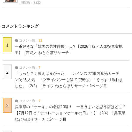
回答数：8132
コメントランキング
コメント数：
21
1
一番好きな「韓国の男性俳優」は？【2026年版・人気投票実施
中】 | 芸能人 ねとらぼリサーチ
コメント数：
7
2
「もっと早く買えば良かった」 カインズの“車内遮光カーテ
ン”が大人気 「プライバシーも保てて安心」「ぐっすり眠れま
した」（2/2） | ライフ ねとらぼリサーチ：2ページ目
コメント数：
7
3
兵庫県の「ケーキ」の名店10選！ 一番うまいと思う店はどこ？
【7月12日は「デコレーションケーキの日」！】（2/4） | 兵庫県
ねとらぼリサーチ：2ページ目