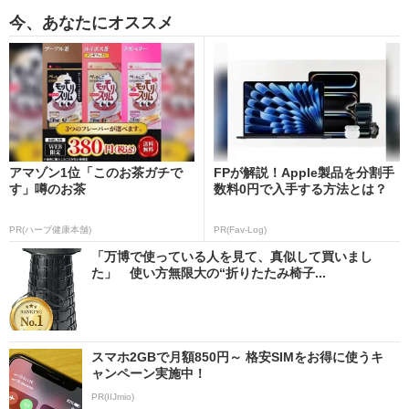
今、あなたにオススメ
アマゾン1位「このお茶ガチで
FPが解説！Apple製品を分割手
す」噂のお茶
数料0円で入手する方法とは？
PR(ハーブ健康本舗)
PR(Fav-Log)
「万博で使っている人を見て、真似して買いまし
た」 使い方無限大の“折りたたみ椅子...
スマホ2GBで月額850円～ 格安SIMをお得に使うキ
ャンペーン実施中！
PR(IIJmio)