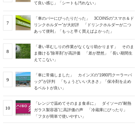
て良い感じ」「シートも汚れない」
「車のバーにぴったりだった」 3COINSの“スマホ＆ド
7
リンクホルダー”が大好評 「ドリンクホルダーが二つ
あって便利」「もっと早く買えばよかった」
「暑い草むしりの作業がなくなり助かります」 そのま
8
ま撒ける“除草剤”が高評価 「差が歴然」「長い期間生
えてこない」
「車に常備しました」 カインズの“1980円クーラーバ
9
ッグ”が評判 「ちょうどいい大きさ」「保冷剤を止め
るベルトが良い」
「レンジで温めてそのまま食卓に」 ダイソーの“耐熱
10
ガラス製容器”に高評価の声 「冷蔵庫にぴったり」
「フタが簡単で使いやすい」