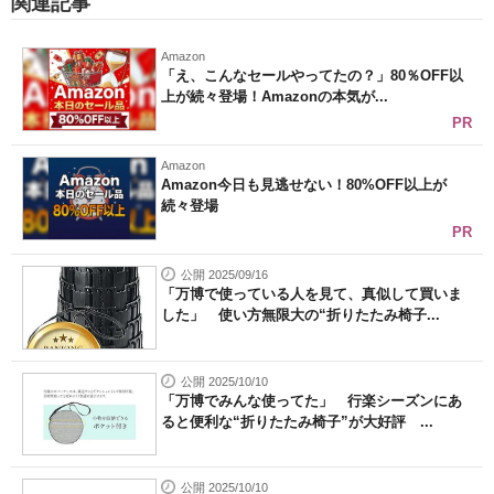
関連記事
Amazon
「え、こんなセールやってたの？」80％OFF以
上が続々登場！Amazonの本気が...
PR
Amazon
Amazon今日も見逃せない！80%OFF以上が
続々登場
PR
公開 2025/09/16
「万博で使っている人を見て、真似して買いま
した」 使い方無限大の“折りたたみ椅子...
公開 2025/10/10
「万博でみんな使ってた」 行楽シーズンにあ
ると便利な“折りたたみ椅子”が大好評 ...
公開 2025/10/10