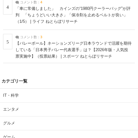
コメント数：
4
4
「車に常備しました」 カインズの“1980円クーラーバッグ”が評
判 「ちょうどいい大きさ」「保冷剤を止めるベルトが良い」
（1/5） | ライフ ねとらぼリサーチ
コメント数：
3
5
【バレーボール】ネーションズリーグ日本ラウンドで活躍を期待
している「日本男子バレー代表選手」は？【2026年版・人気投
票実施中】（投票結果） | スポーツ ねとらぼリサーチ
カテゴリ一覧
IT・科学
エンタメ
グルメ
ゲーム