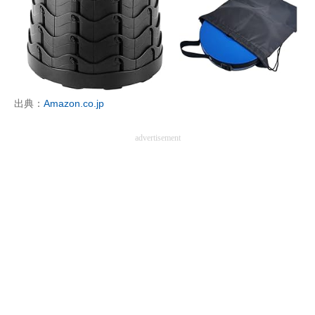
出典：
Amazon.co.jp
advertisement