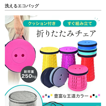
洗えるエコバッグ
ITの今と未来を見通す
スマホと通信の最新トレンド
進化するPCとデバイスの未来
好きが集まる 比べて選べる
ビジネスと働き方のヒント
AI活用のいまが分かる
企業ITのトレンドを詳説
経営リーダーのコミュニティ
マーケ×ITの今がよく分かる
ITエンジニア向け専門サイト