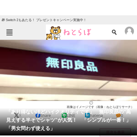
🎁 Switch 2もあたる！ プレゼントキャンペーン実施中！
ねとらぼメニュー
TOP
ニュース
エンタメ
クイズ
グルメ
地域
住まい
教育・育児
動物
リサーチ
ウェア
2025/09/20 16:00（公開）
画像はイメージです（画像：ねとらぼリサーチ）
会員記事
「あり得ないほどハイクオリティです」 無印良品の“高
X
Share
LINE
hatena
0
見えする半そでシャツ”が人気！ 「シンプルが一番！」
メディア
「男女問わず使える」
目次を表示
注目記事を集めた総合ページ