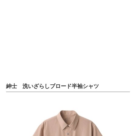
企業向けIT製品の総合サイト
IT製品の技術・比較・事例
製造業のIT導入・活用を支援
モノづくり技術者専門サイト
エレクトロニクス専門サイト
電子設計の基本と応用
紳士 洗いざらしブロード半袖シャツ
エネルギーの専門メディア
建設×テクノロジーの最前線
ちょっと気になるネットの話題