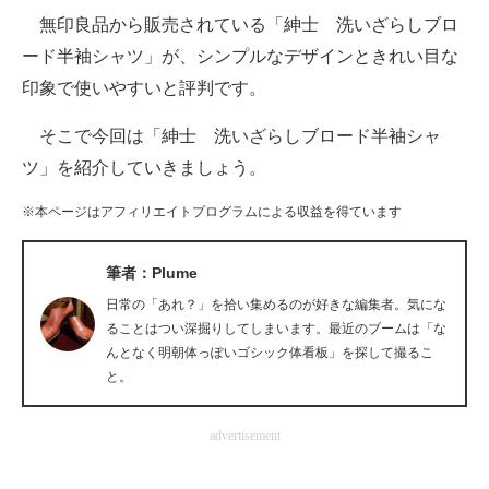
無印良品から販売されている「紳士 洗いざらしブロ
ITの今と未来を見通す
ード半袖シャツ」が、シンプルなデザインときれい目な
印象で使いやすいと評判です。
スマホと通信の最新トレンド
そこで今回は「紳士 洗いざらしブロード半袖シャ
進化するPCとデバイスの未来
ツ」を紹介していきましょう。
好きが集まる 比べて選べる
※本ページはアフィリエイトプログラムによる収益を得ています
ビジネスと働き方のヒント
筆者：Plume
AI活用のいまが分かる
日常の「あれ？」を拾い集めるのが好きな編集者。気にな
企業ITのトレンドを詳説
ることはつい深掘りしてしまいます。最近のブームは「な
んとなく明朝体っぽいゴシック体看板」を探して撮るこ
経営リーダーのコミュニティ
と。
マーケ×ITの今がよく分かる
advertisement
ITエンジニア向け専門サイト