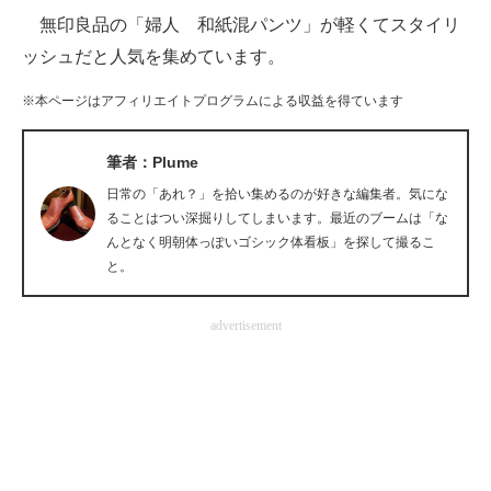
無印良品の「婦人 和紙混パンツ」が軽くてスタイリ
ITの今と未来を見通す
ッシュだと人気を集めています。
スマホと通信の最新トレンド
※本ページはアフィリエイトプログラムによる収益を得ています
進化するPCとデバイスの未来
筆者：Plume
好きが集まる 比べて選べる
日常の「あれ？」を拾い集めるのが好きな編集者。気にな
ることはつい深掘りしてしまいます。最近のブームは「な
ビジネスと働き方のヒント
んとなく明朝体っぽいゴシック体看板」を探して撮るこ
と。
AI活用のいまが分かる
advertisement
企業ITのトレンドを詳説
経営リーダーのコミュニティ
マーケ×ITの今がよく分かる
ITエンジニア向け専門サイト