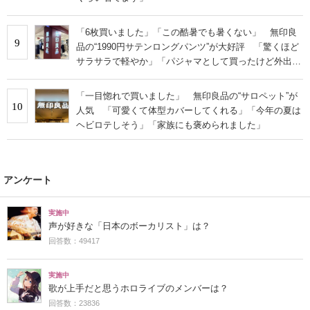
「6枚買いました」「この酷暑でも暑くない」 無印良
9
品の“1990円サテンロングパンツ”が大好評 「驚くほど
サラサラで軽やか」「パジャマとして買ったけど外出用
にした」
「一目惚れで買いました」 無印良品の“サロペット”が
10
人気 「可愛くて体型カバーしてくれる」「今年の夏は
ヘビロテしそう」「家族にも褒められました」
アンケート
実施中
声が好きな「日本のボーカリスト」は？
回答数：49417
実施中
歌が上手だと思うホロライブのメンバーは？
回答数：23836