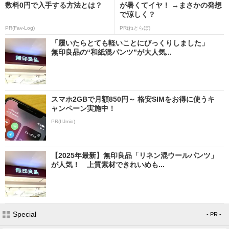
数料0円で入手する方法とは？
が暑くてイヤ！ →まさかの発想
で涼しく？
PR(Fav-Log)
PR(ねとらぼ)
「履いたらとても軽いことにびっくりしました」
無印良品の“和紙混パンツ”が大人気...
スマホ2GBで月額850円～ 格安SIMをお得に使うキ
ャンペーン実施中！
PR(IIJmio)
【2025年最新】無印良品「リネン混ウールパンツ」
が人気！ 上質素材できれいめも...
Special
- PR -