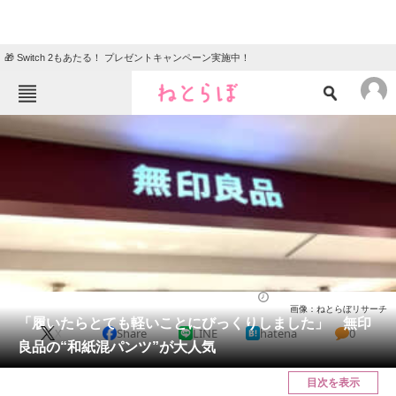
🎁 Switch 2もあたる！ プレゼントキャンペーン実施中！
ねとらぼメニュー
TOP
ニュース
エンタメ
クイズ
グルメ
地域
住まい
教育・育児
動物
リサーチ
ウェア
2025/09/20 19:30（公開）
画像：ねとらぼリサーチ
会員記事
「履いたらとても軽いことにびっくりしました」 無印
X
Share
LINE
hatena
0
良品の“和紙混パンツ”が大人気
メディア
目次を表示
注目記事を集めた総合ページ