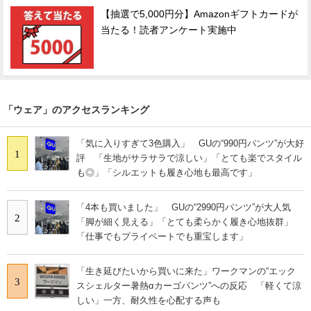
【抽選で5,000円分】Amazonギフトカードが
当たる！読者アンケート実施中
「ウェア」のアクセスランキング
「気に入りすぎて3色購入」 GUの“990円パンツ”が大好
1
評 「生地がサラサラで涼しい」「とても楽でスタイル
も◎」「シルエットも履き心地も最高です」
「4本も買いました」 GUの“2990円パンツ”が大人気
2
「脚が細く見える」「とても柔らかく履き心地抜群」
「仕事でもプライベートでも重宝します」
「生き延びたいから買いに来た」ワークマンの“エック
3
スシェルター暑熱αカーゴパンツ”への反応 「軽くて涼
しい」一方、耐久性を心配する声も