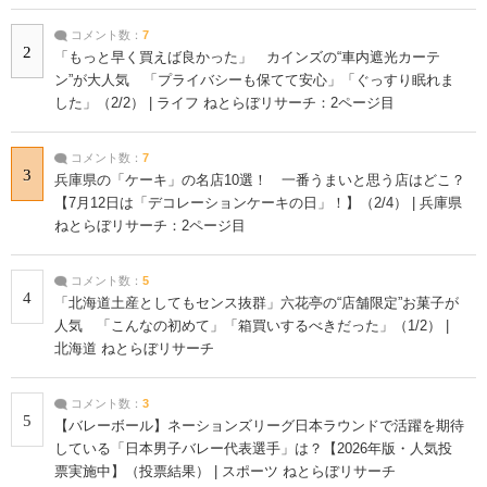
コメント数：
7
2
「もっと早く買えば良かった」 カインズの“車内遮光カーテ
ン”が大人気 「プライバシーも保てて安心」「ぐっすり眠れま
した」（2/2） | ライフ ねとらぼリサーチ：2ページ目
コメント数：
7
3
兵庫県の「ケーキ」の名店10選！ 一番うまいと思う店はどこ？
【7月12日は「デコレーションケーキの日」！】（2/4） | 兵庫県
ねとらぼリサーチ：2ページ目
コメント数：
5
4
「北海道土産としてもセンス抜群」六花亭の“店舗限定”お菓子が
人気 「こんなの初めて」「箱買いするべきだった」（1/2） |
北海道 ねとらぼリサーチ
コメント数：
3
5
【バレーボール】ネーションズリーグ日本ラウンドで活躍を期待
している「日本男子バレー代表選手」は？【2026年版・人気投
票実施中】（投票結果） | スポーツ ねとらぼリサーチ