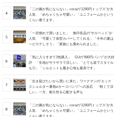
「二の腕が気にならない」cocaの“1290円トップス”が大
4
人気 「めちゃくちゃ可愛い」「ユニフォームかという
くらい着てます」
「一目惚れで買いました」 無印良品の“サロペット”が
5
人気 「可愛くて体型カバーしてくれる」「今年の夏は
ヘビロテしそう」「家族にも褒められました」
「気に入りすぎて3色購入」 GUの“990円パンツ”が大好
6
評 「生地がサラサラで涼しい」「とても楽でスタイル
も◎」「シルエットも履き心地も最高です」
「生き延びたいから買いに来た」ワークマンの“エック
7
スシェルター暑熱αカーゴパンツ”への反応 「軽くて涼
しい」一方、耐久性を心配する声も
「二の腕が気にならない」cocaの“1290円トップス”が大
8
人気 「めちゃくちゃ可愛い」「ユニフォームかという
くらい着てます」