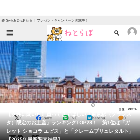
🎁 Switch 2もあたる！ プレゼントキャンペーン実施中！
ねとらぼメニュー
TOP
ニュース
エンタメ
クイズ
グルメ
地域
住まい
教育・育児
動物
リサーチ
グルメ
2025/09/28 10:40（公開）
画像：PIXTA
会員記事
【女性に聞いた】買ってきてほしい「東京駅（グランス
X
Share
LINE
hatena
0
タ）限定のお土産」ランキングTOP28！ 第1位は「ガ
メディア
レット ショコラ エピス」と「クレームブリュレタルト」
画像一覧
【2025年最新調査結果】
注目記事を集めた総合ページ