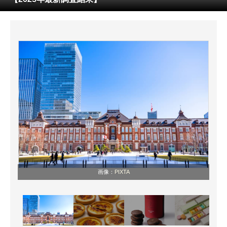
ITの今と未来を見通す
スマホと通信の最新トレンド
進化するPCとデバイスの未来
好きが集まる 比べて選べる
ビジネスと働き方のヒント
AI活用のいまが分かる
企業ITのトレンドを詳説
画像：
PIXTA
経営リーダーのコミュニティ
マーケ×ITの今がよく分かる
ITエンジニア向け専門サイト