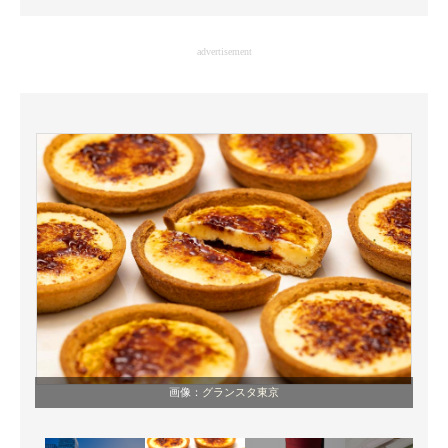
企業向けIT製品の総合サイト
advertisement
IT製品の技術・比較・事例
製造業のIT導入・活用を支援
モノづくり技術者専門サイト
エレクトロニクス専門サイト
電子設計の基本と応用
エネルギーの専門メディア
建設×テクノロジーの最前線
ちょっと気になるネットの話題
画像：
グランスタ東京